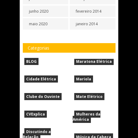
junho 2020
fevereiro 2014
maio 2020
janeiro 2014
Categorias
BLOG
Maratona Elétrica
Cidade Elétrica
Mariola
Clube do Ouvinte
Mate Elétrico
CVExplica
Mulheres da
América
Discutindo a
Relação
Música da Cabeça