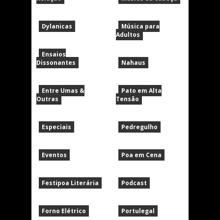
Dylanicas
Música para
Adultos
Ensaios
Dissonantes
Nahaus
Entre Umas &
Pato em Alta
Outras
Tensão
Especiais
Pedregulho
Eventos
Poa em Cena
Festipoa Literária
Podcast
Forno Elétrico
Portulegal