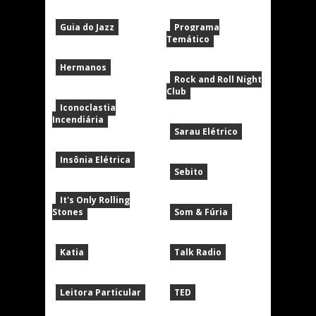
Guia do Jazz
Programa
Temático
Hermanos
Rock and Roll Night
Club
Iconoclastia
Incendiária
Sarau Elétrico
Insônia Elétrica
Sebito
It's Only Rolling
Stones
Som & Fúria
Katia
Talk Radio
Leitora Particular
TED