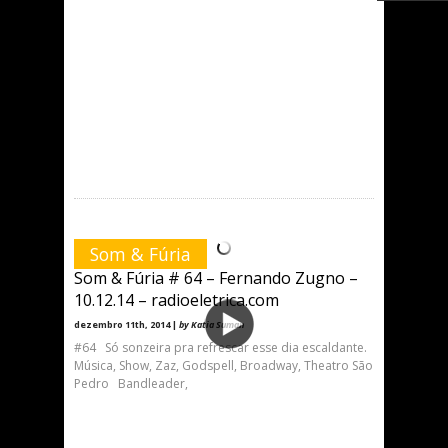
Som & Fúria
Som & Fúria # 64 – Fernando Zugno –
10.12.14 – radioeletrica.com
dezembro 11th, 2014 |
by Katia Suman
#64 Só sonzeira pra refrescar esse dia escaldante.
Música, Show, Zaz, Godspell, Broadway, Theatro São
Pedro Bandleader,