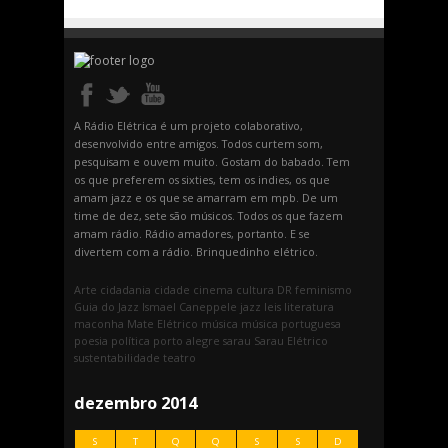
A Rádio Elétrica é um projeto colaborativo,
desenvolvido entre amigos. Todos curtem som,
pesquisam e ouvem muito. Gostam do babado. Tem
os que preferem os sixties, tem os indies, os que
amam jazz e os que se amarram em mpb. De um
time de dez, sete são músicos. Todos os que fazem
amam rádio. Rádio amadores, portanto. E se
divertem com a rádio. Brinquedinho elétrico.
Arte
cidadania
cidade
cinema
cultura
DR
feminismo
Guia do Jazz
Ismael Caneppele
jazz
leis
literatura
maconha
Mate Elétrico
música
música portuguesa
poesia
política
porto alegre
sarau
Sarau Elétrico
sustentabilidade
teatro
dezembro 2014
S
T
Q
Q
S
S
D