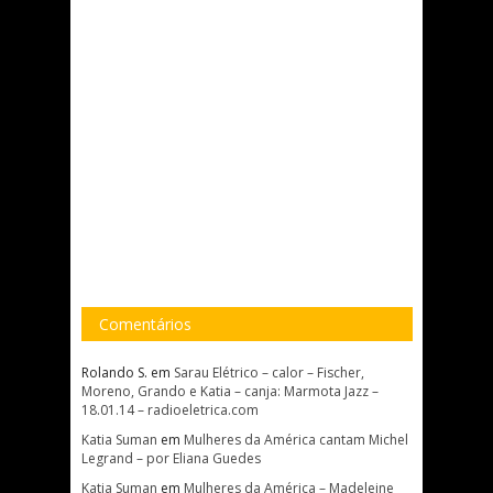
Comentários
Rolando S.
em
Sarau Elétrico – calor – Fischer,
Moreno, Grando e Katia – canja: Marmota Jazz –
18.01.14 – radioeletrica.com
Katia Suman
em
Mulheres da América cantam Michel
Legrand – por Eliana Guedes
Katia Suman
em
Mulheres da América – Madeleine