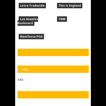
Letra Traduzida
This Is England
Los Angeles
TMM
Boulevard
Manifesta POA
x40c
x40c