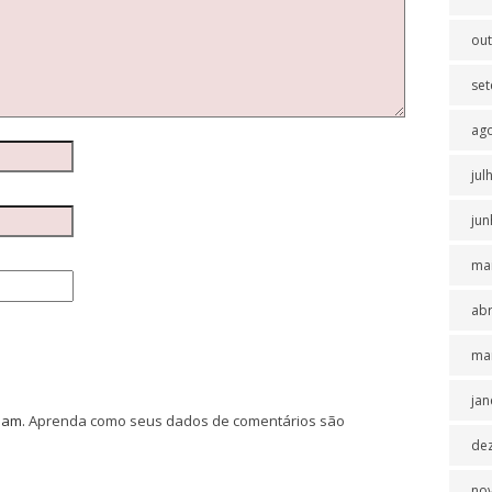
ou
se
ag
jul
jun
ma
abr
ma
jan
spam.
Aprenda como seus dados de comentários são
de
no