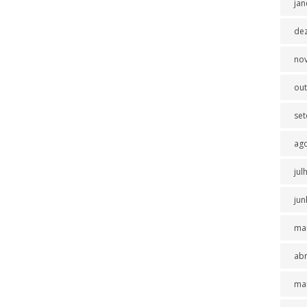
jan
de
no
ou
se
ag
jul
jun
ma
abr
ma