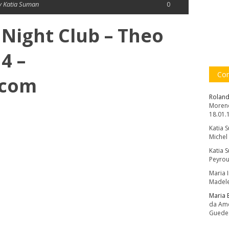
y Katia Suman
0
 Night Club – Theo
4 –
Com
.com
Roland
Moreno
18.01.
Katia 
Michel
Katia 
Peyrou
Maria 
Madele
Maria 
da Amé
Guede