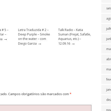
se
ag
jul
 # 5 –
Letra Traduzida # 2 –
Talk Radio – Katia
ar –
Deep Purple – Smoke
Suman (Frejat, Safatle,
→
on the water – com
Aquarius, etc.) –
jun
ia
→
→
Diego Garcia
12.09.16
ma
abr
ma
fev
jan
cado.
Campos obrigatórios são marcados com
*
de
no