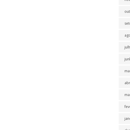
ou
se
ag
jul
jun
ma
abr
ma
fev
jan