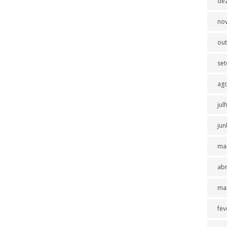
de
no
ou
se
ag
jul
jun
ma
abr
ma
fev