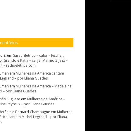
entários
o S.
em
Sarau Elétrico – calor – Fischer,
, Grando e Katia – canja: Marmota Jazz –
14 – radioeletrica.com
Suman
em
Mulheres da América cantam
 Legrand – por Eliana Guedes
Suman
em
Mulheres da América – Madeleine
x – por Eliana Guedes
Inês Pugliese
em
Mulheres da América –
ine Peyroux – por Eliana Guedes
Betânia e Bernard Champagne
em
Mulheres
rica cantam Michel Legrand – por Eliana
s