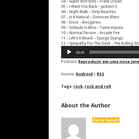
04 – Super Rich Kids – Frank Ocean
05 – I Want You Back – Jackson 5
06 – Night Walk – Dirty Beaches
07 – Is It Natural – Donovan Blanc
08 – Doce – Boogarins
09 – Solitude Is Bliss – Tame Impala
10 – Normal Person – Arcade Fire
11 – Life’s A Beach – Django Django
12 – Sympathy For The Devil – The Rolling St
Tocador
00:00
de
áudio
Podcast:
Reproduzir em uma nova jane
Assine:
Android
|
RSS
Tags:
rock
,
rock and roll
About the Author
Katia Suman