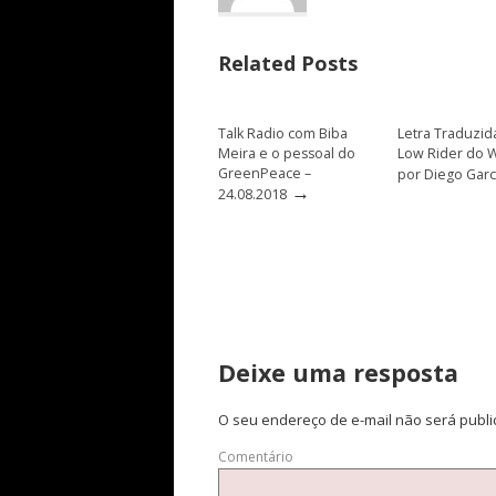
Related Posts
Talk Radio com Biba
Letra Traduzida
Meira e o pessoal do
Low Rider do W
GreenPeace –
por Diego Garc
→
24.08.2018
Deixe uma resposta
O seu endereço de e-mail não será publi
Comentário