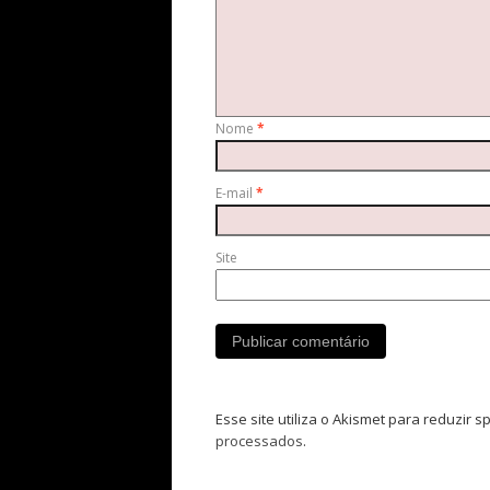
Nome
*
E-mail
*
Site
Esse site utiliza o Akismet para reduzir 
processados
.