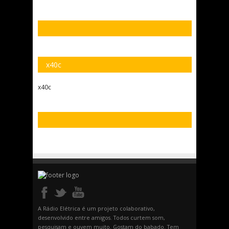
x40c
x40c
A Rádio Elétrica é um projeto colaborativo,
desenvolvido entre amigos. Todos curtem som,
pesquisam e ouvem muito. Gostam do babado. Tem