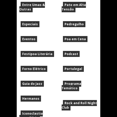
Entre Umas &
Pato em Alta
Outras
Tensão
Especiais
Pedregulho
Eventos
Poa em Cena
Festipoa Literária
Podcast
Forno Elétrico
Portulegal
Guia do Jazz
Programa
Temático
Hermanos
Rock and Roll Night
Club
Iconoclastia