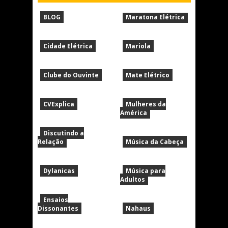
BLOG
Maratona Elétrica
Cidade Elétrica
Mariola
Clube do Ouvinte
Mate Elétrico
CVExplica
Mulheres da
América
Discutindo a
Relação
Música da Cabeça
Dylanicas
Música para
Adultos
Ensaios
Dissonantes
Nahaus