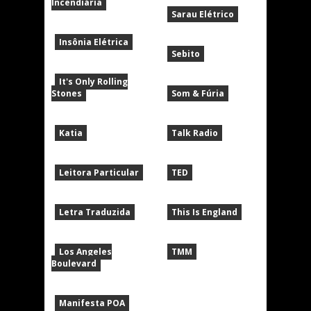
Incendiária
Sarau Elétrico
Insônia Elétrica
Sebito
It's Only Rolling
Stones
Som & Fúria
Katia
Talk Radio
Leitora Particular
TED
Letra Traduzida
This Is England
Los Angeles
TMM
Boulevard
Manifesta POA