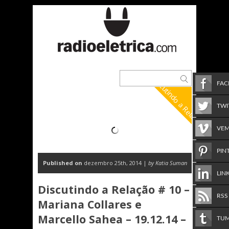
Discutindo a Relação
FA
TWI
VE
PIN
Published on
dezembro 25th, 2014 |
by Katia Suman
LIN
Discutindo a Relação # 10 –
RSS
Mariana Collares e
Marcello Sahea – 19.12.14 –
TU