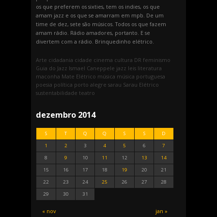
os que preferem os sixties, tem os indies, os que
amam jazz e os que se amarram em mpb. De um
time de dez, sete são músicos. Todos os que fazem
amam rádio. Rádio amadores, portanto. E se
divertem com a rádio. Brinquedinho elétrico.
Arte
cidadania
cidade
cinema
cultura
DR
feminismo
Guia do Jazz
Ismael Caneppele
jazz
leis
literatura
maconha
Mate Elétrico
música
música portuguesa
poesia
política
porto alegre
sarau
Sarau Elétrico
sustentabilidade
teatro
dezembro 2014
S
T
Q
Q
S
S
D
1
2
3
4
5
6
7
8
9
10
11
12
13
14
15
16
17
18
19
20
21
22
23
24
25
26
27
28
29
30
31
« nov
jan »