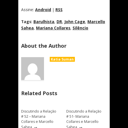
Assine:
Android
|
RSS
Tags:
Barulhista
,
DR
,
John Cage
,
Marcello
Sahea
,
Mariana Collares
,
Silêncio
About the Author
Katia Suman
Related Posts
Discutindo a Relação
Discutindo a Relação
# 52 – Mariana
# 51- Mariana
Collares e Marcello
Collares e Marcello
→
→
Sahea
Sahea