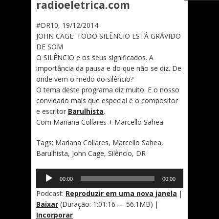
radioeletrica.com
#DR10, 19/12/2014
JOHN CAGE: TODO SILÊNCIO ESTÁ GRÁVIDO
DE SOM
O SILÊNCIO e os seus significados. A
importância da pausa e do que não se diz. De
onde vem o medo do silêncio?
O tema deste programa diz muito. E o nosso
convidado mais que especial é o compositor
e escritor
Barulhista
.
Com Mariana Collares + Marcello Sahea
Tags: Mariana Collares, Marcello Sahea,
Barulhista, John Cage, Silêncio, DR
Tocador
00:00
00:00
de
áudio
Podcast:
Reproduzir em uma nova janela
|
Baixar
(Duração: 1:01:16 — 56.1MB) |
Incorporar