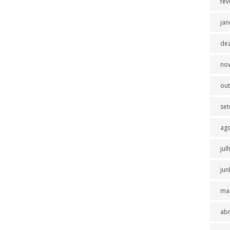
fev
jan
de
no
ou
se
ag
jul
jun
ma
abr