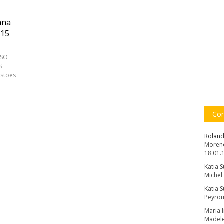
ana
.15
SSO
S
stões
Com
Roland
Moreno
18.01.
Katia 
Michel
Katia 
Peyrou
Maria 
Madele