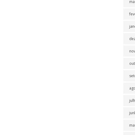
ma
fev
jan
de
no
ou
se
ag
jul
jun
ma