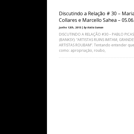
Discutindo a Relação # 30 – Mari
Collares e Marcello Sahea – 05.06
junho 12th, 2015 |
by Katia Suman
DISCUTINDO A RELAÇÃO #30 – PABLO PICA
(BANKSY): “ARTISTAS RUINS IMITAM, GRANDE
ARTISTAS ROUBAM”. Tentando entender que
como: apropriação, roubo,