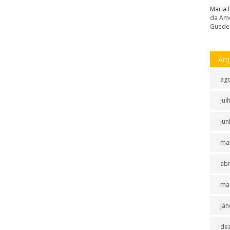
Maria 
da Amé
Guede
Arq
ag
jul
jun
ma
abr
ma
jan
de