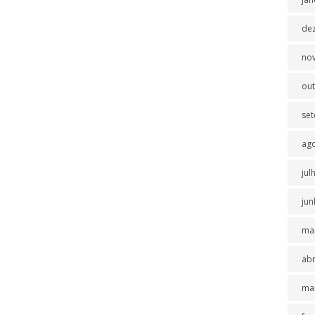
de
no
ou
se
ag
jul
jun
ma
abr
ma