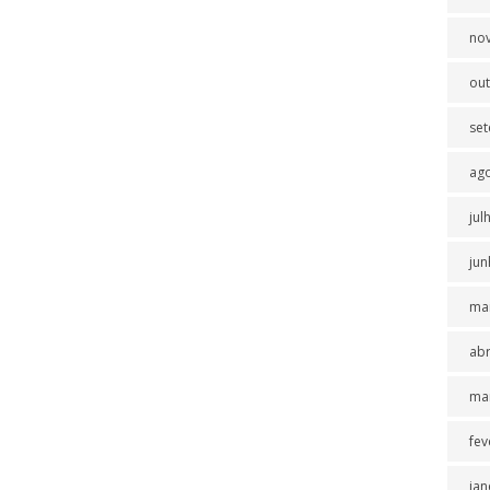
no
ou
se
ag
jul
jun
ma
abr
ma
fev
jan