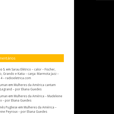
entários
o S.
em
Sarau Elétrico – calor – Fischer,
, Grando e Katia – canja: Marmota Jazz –
14 – radioeletrica.com
Suman
em
Mulheres da América cantam
 Legrand – por Eliana Guedes
Suman
em
Mulheres da América – Madeleine
x – por Eliana Guedes
Inês Pugliese
em
Mulheres da América –
ine Peyroux – por Eliana Guedes