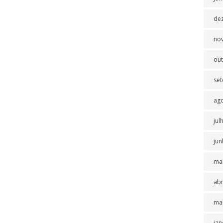
de
no
ou
se
ag
jul
jun
ma
abr
ma
jan