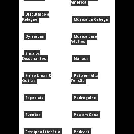
América
Discutindo a
Relação
Música da Cabeça
Dylanicas
Música para
Adultos
Ensaios
Dissonantes
Nahaus
Entre Umas &
Pato em Alta
Outras
Tensão
Especiais
Pedregulho
Eventos
Poa em Cena
Festipoa Literária
Podcast