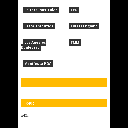
Leitora Particular
TED
Letra Traduzida
This Is England
Los Angeles
TMM
Boulevard
Manifesta POA
x40c
x40c