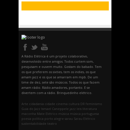
A Rádio Elétrica é um projeto colaborativo,
desenvolvido entre amigos. Todos curtem som,
pesquisam e ouvem muito. Gostam do babado. Tem
os que preferem os sixties, tem os indies, os que
amam jazz e os que se amarram em mpb. De um
time de dez, sete são músicos. Todos os que fazem
amam rádio. Rádio amadores, portanto. E se
divertem com a rádio. Brinquedinho elétrico.
Arte
cidadania
cidade
cinema
cultura
DR
feminismo
Guia do Jazz
Ismael Caneppele
jazz
leis
literatura
maconha
Mate Elétrico
música
música portuguesa
poesia
política
porto alegre
sarau
Sarau Elétrico
sustentabilidade
teatro