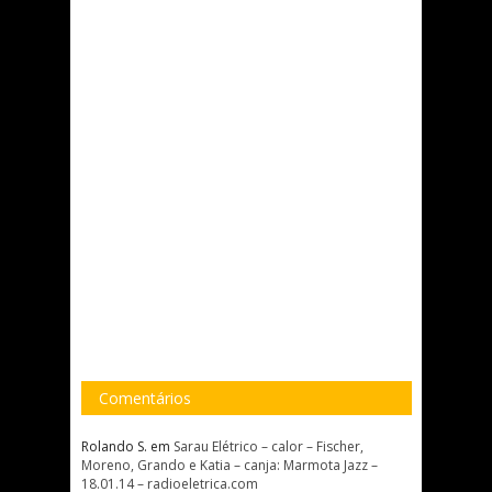
Comentários
Rolando S.
em
Sarau Elétrico – calor – Fischer,
Moreno, Grando e Katia – canja: Marmota Jazz –
18.01.14 – radioeletrica.com