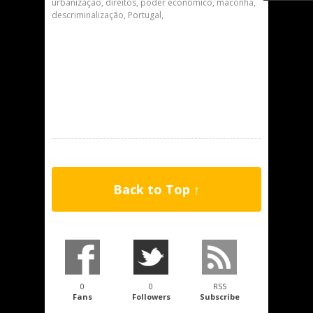
urbanização, direitos, poder econômico, maconha,
descriminalização, Portugal,
Back to Top ↑
0
0
RSS
Fans
Followers
Subscribe