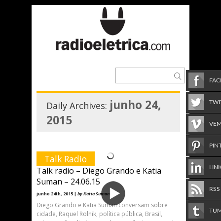
FA
junho 24,
TWI
Daily Archives:
2015
VE
PIN
Talk Radio
LIN
Talk radio – Diego Grando e Katia
Suman – 24.06.15
RSS
junho 24th, 2015 |
by Katia Suman
Diego Grando e Katia Suman conversam sobre
TU
cidade, Raquel Rolnik, política pública, Brasil,