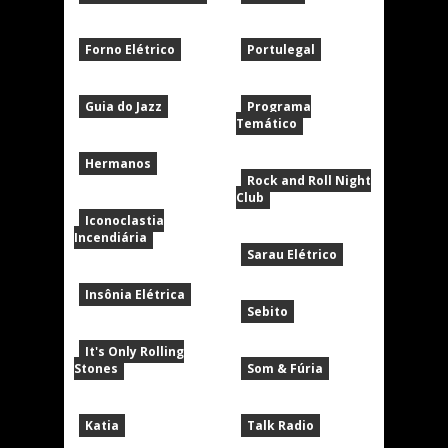
Forno Elétrico
Portulegal
Guia do Jazz
Programa
Temático
Hermanos
Rock and Roll Night
Club
Iconoclastia
Incendiária
Sarau Elétrico
Insônia Elétrica
Sebito
It's Only Rolling
Stones
Som & Fúria
Katia
Talk Radio