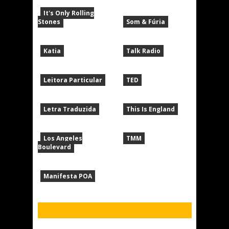
It's Only Rolling
Stones
Som & Fúria
Katia
Talk Radio
Leitora Particular
TED
Letra Traduzida
This Is England
Los Angeles
TMM
Boulevard
Manifesta POA