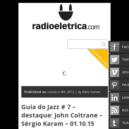
FA
Guia do Jazz
TWI
VE
PIN
Published on
outubro 4th, 2015 |
by Katia Suman
LIN
Guia do Jazz # 7 –
RSS
destaque: John Coltrane –
Sérgio Karam – 01.10.15
TU