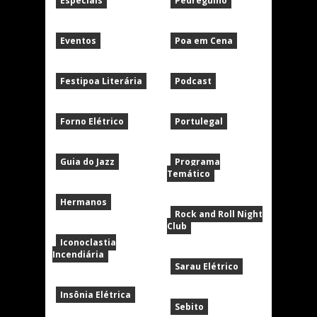
Especiais
Pedregulho
Eventos
Poa em Cena
Festipoa Literária
Podcast
Forno Elétrico
Portulegal
Guia do Jazz
Programa
Temático
Hermanos
Rock and Roll Night
Club
Iconoclastia
Incendiária
Sarau Elétrico
Insônia Elétrica
Sebito