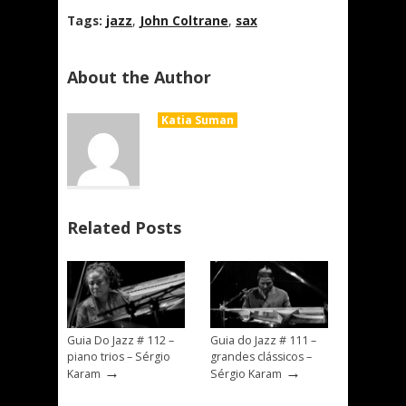
Tags:
jazz
,
John Coltrane
,
sax
About the Author
Katia Suman
Related Posts
Guia Do Jazz # 112 –
Guia do Jazz # 111 –
piano trios – Sérgio
grandes clássicos –
→
→
Karam
Sérgio Karam