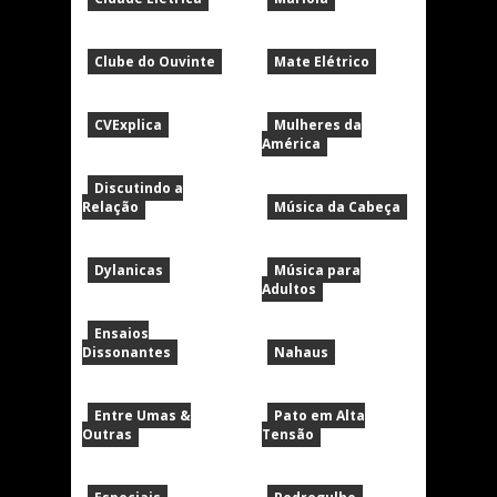
Clube do Ouvinte
Mate Elétrico
CVExplica
Mulheres da
América
Discutindo a
Relação
Música da Cabeça
Dylanicas
Música para
Adultos
Ensaios
Dissonantes
Nahaus
Entre Umas &
Pato em Alta
Outras
Tensão