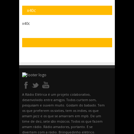
x40c
x40c
A Rádio Elétrica é um projeto colaborativo,
desenvolvido entre amigos. Todos curtem som,
pesquisam e ouvem muito. Gostam do babado. Tem
os que preferem os sixties, tem os indies, os que
amam jazz e os que se amarram em mpb. De um
time de dez, sete são músicos. Todos os que fazem
amam rádio. Rádio amadores, portanto. E se
divertem com a rádio. Brinquedinho elétrico.