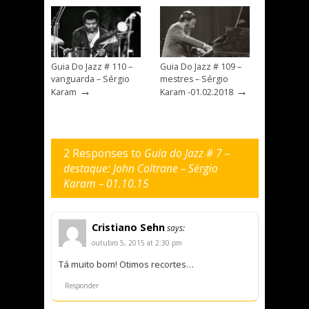
Guia Do Jazz # 110 –
Guia Do Jazz # 109 –
vanguarda – Sérgio
mestres – Sérgio
→
→
Karam
Karam -01.02.2018
2 Responses to
Guia do Jazz # 7 –
destaque: John Coltrane – Sérgio
Karam – 01.10.15
Cristiano Sehn
says:
outubro 5, 2015 at 2:30 pm
Tá muito bom! Otimos recortes…
Responder