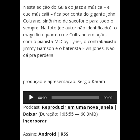
Nesta edição do Guia do Jazz a música – e
que música!!! – fica por conta do gigante John
Coltrane, sinônimo de saxofone para todo o
sempre. Na foto (de autor não identificado), o
magnífico quarteto de Coltrane em ação,
com o pianista McCoy Tyner, o contrabaixista
Jimmy Garrison e o baterista Elvin Jones. Não
dá pra perder!!!
produção e apresentação: Sérgio Karam
Tocador
00:00
00:00
de
áudio
Podcast:
Reproduzir em uma nova janela
|
Baixar
(Duração: 1:05:55 — 60.3MB) |
Incorporar
Assine:
Android
|
RSS