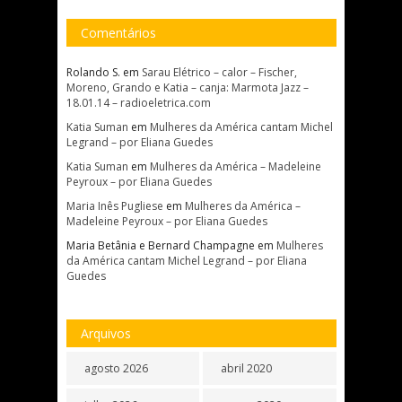
Comentários
Rolando S.
em
Sarau Elétrico – calor – Fischer,
Moreno, Grando e Katia – canja: Marmota Jazz –
18.01.14 – radioeletrica.com
Katia Suman
em
Mulheres da América cantam Michel
Legrand – por Eliana Guedes
Katia Suman
em
Mulheres da América – Madeleine
Peyroux – por Eliana Guedes
Maria Inês Pugliese
em
Mulheres da América –
Madeleine Peyroux – por Eliana Guedes
Maria Betânia e Bernard Champagne
em
Mulheres
da América cantam Michel Legrand – por Eliana
Guedes
Arquivos
agosto 2026
abril 2020