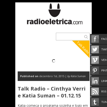
FA
Talk Radio
TWI
VE
PIN
Published on
dezembro 1st, 2015 |
by Katia Suman
LIN
Talk Radio – Cinthya Verri
RSS
e Katia Suman – 01.12.15
TU
Katia começa o programa sozinha e logo em