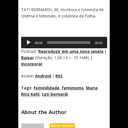
TATI BERNARDI, 36, escritora e roteirista de
cinema e televisão, é colunista da Folha.
Tocador
00:00
00:00
de
áudio
Podcast:
Reproduzir em uma nova janela
|
Baixar
(Duração: 1:00:14 — 55.1MB) |
Incorporar
Assine:
Android
|
RSS
Tags:
feminilidade
,
feminismo
,
Maria
Rita Kehl
,
tati bernardi
About the Author
Katia Suman