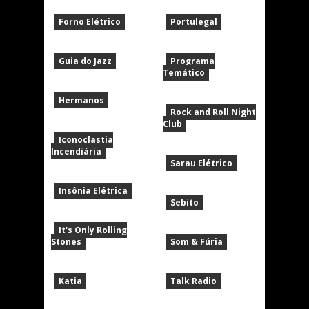
Forno Elétrico
Portulegal
Guia do Jazz
Programa
Temático
Hermanos
Rock and Roll Night
Club
Iconoclastia
Incendiária
Sarau Elétrico
Insônia Elétrica
Sebito
It's Only Rolling
Stones
Som & Fúria
Katia
Talk Radio