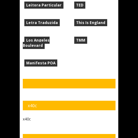
Leitora Particular
TED
Letra Traduzida
This Is England
Los Angeles
TMM
Boulevard
Manifesta POA
x40c
x40c