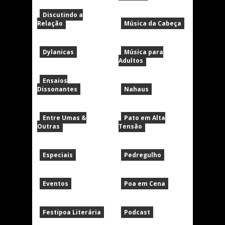
Discutindo a
Relação
Música da Cabeça
Dylanicas
Música para
Adultos
Ensaios
Dissonantes
Nahaus
Entre Umas &
Pato em Alta
Outras
Tensão
Especiais
Pedregulho
Eventos
Poa em Cena
Festipoa Literária
Podcast