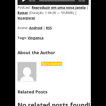
00:00
00:00
de
áudio
Podcast:
Reproduzir em uma nova janela
|
Baixar
(Duração: 1:44:28 — 59.8MB) |
Incorporar
Assine:
Android
|
RSS
Tags:
Vingança
About the Author
Katia Suman
Related Posts
No related posts found!