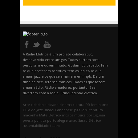
A Rádio Elétrica é um projeto colaborativo,
desenvolvido entre amigos. Todos curtem som,
pesquisam e ouvem muito. Gostam do babado. Tem
os que preferem os sixties, tem os indies, os que
amam jazz e os que se amarram em mpb. De um
time de dez, sete são músicos. Todos os que fazem
amam rádio. Rádio amadores, portanto. E se
divertem com a rádio. Brinquedinho elétrico.
Arte
cidadania
cidade
cinema
cultura
DR
feminismo
Guia do Jazz
Ismael Caneppele
jazz
leis
literatura
maconha
Mate Elétrico
música
música portuguesa
poesia
política
porto alegre
sarau
Sarau Elétrico
sustentabilidade
teatro