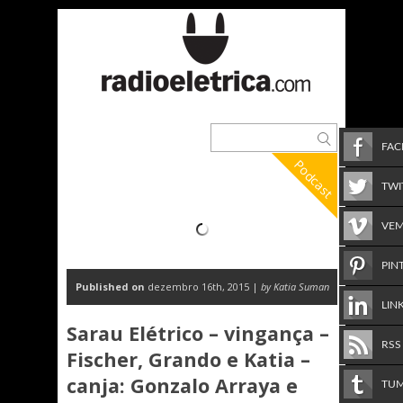
FA
Podcast
TWI
VE
PIN
Published on
dezembro 16th, 2015 |
by Katia Suman
LIN
Sarau Elétrico – vingança –
RSS
Fischer, Grando e Katia –
canja: Gonzalo Arraya e
TU