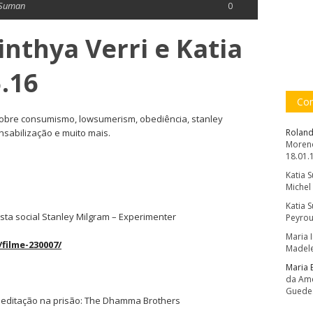
 Suman
0
inthya Verri e Katia
.16
Com
sobre consumismo, lowsumerism, obediência, stanley
nsabilização e muito mais.
Roland
Moreno
18.01.
Katia 
Michel
Katia 
ista social Stanley Milgram – Experimenter
Peyrou
Maria 
filme-230007/
Madele
Maria 
da Amé
Guede
 meditação na prisão: The Dhamma Brothers