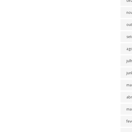
de
no
ou
se
ag
jul
jun
ma
abr
ma
fev