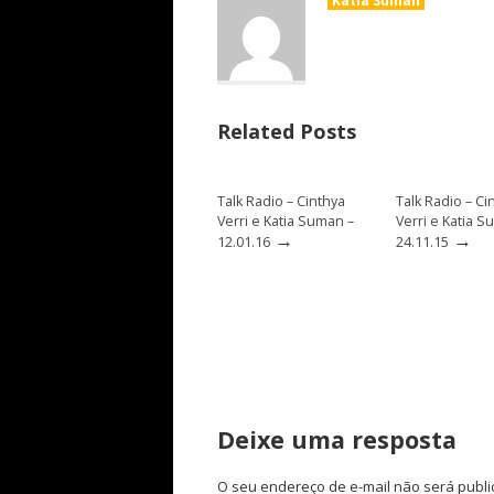
Katia Suman
Related Posts
Talk Radio – Cinthya
Talk Radio – Ci
Verri e Katia Suman –
Verri e Katia S
→
→
12.01.16
24.11.15
Deixe uma resposta
O seu endereço de e-mail não será publi