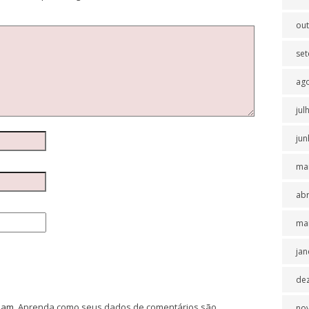
ou
se
ag
jul
jun
ma
abr
ma
jan
de
spam.
Aprenda como seus dados de comentários são
no