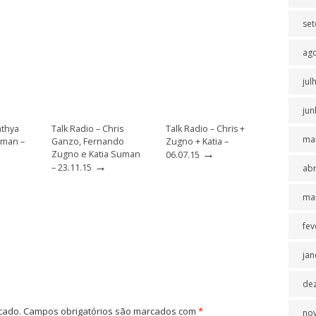
se
ag
jul
jun
nthya
Talk Radio – Chris
Talk Radio – Chris +
ma
uman –
Ganzo, Fernando
Zugno + Katia –
→
Zugno e Katia Suman
06.07.15
→
– 23.11.15
abr
ma
fev
jan
de
cado.
Campos obrigatórios são marcados com
*
no