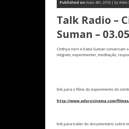
Published on
maio 4th, 2016 |
by Katia
Talk Radio – C
Suman – 03.05
Cinthya Verri e Katia Suman conversam 
milgram, experimenter, meditação, respo
link para o filme do experimento do cient
http://www.adorocinema.com/filmes/
link para trailer do documentário sobre