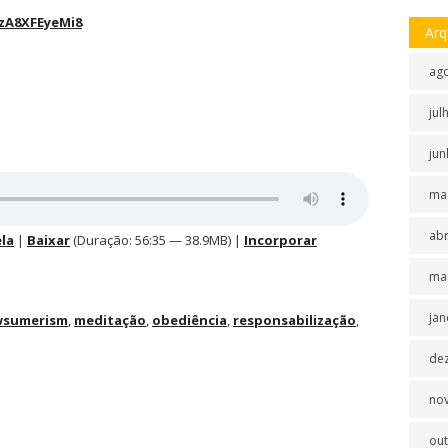
zA8XFEyeMi8
Arq
ag
jul
jun
ma
abr
la
|
Baixar
(Duração: 56:35 — 38.9MB) |
Incorporar
ma
jan
wsumerism
,
meditação
,
obediência
,
responsabilização
,
de
no
ou