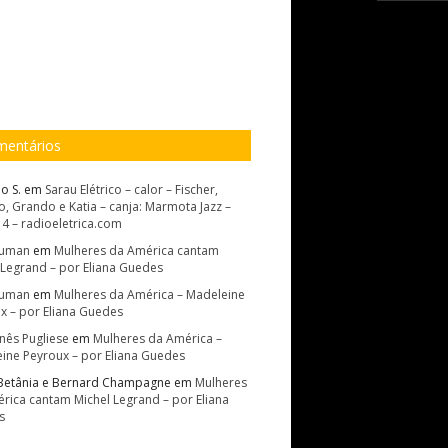
entários
o S.
em
Sarau Elétrico – calor – Fischer,
, Grando e Katia – canja: Marmota Jazz –
14 – radioeletrica.com
Suman
em
Mulheres da América cantam
 Legrand – por Eliana Guedes
Suman
em
Mulheres da América – Madeleine
x – por Eliana Guedes
Inês Pugliese
em
Mulheres da América –
ine Peyroux – por Eliana Guedes
Betânia e Bernard Champagne
em
Mulheres
rica cantam Michel Legrand – por Eliana
s