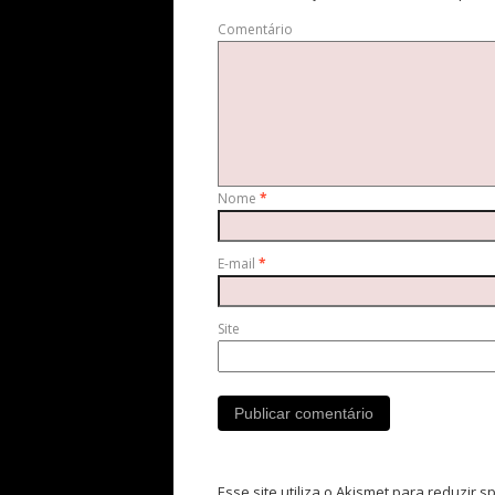
Comentário
Nome
*
E-mail
*
Site
Esse site utiliza o Akismet para reduzir 