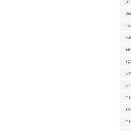
jan
de
no
ou
se
ag
jul
jun
ma
abr
ma