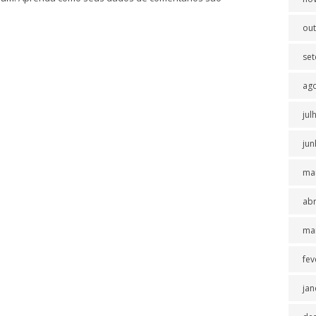
ou
se
ag
jul
jun
ma
abr
ma
fev
jan