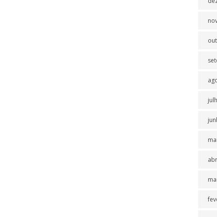
de
no
ou
se
ag
jul
jun
ma
abr
ma
fev