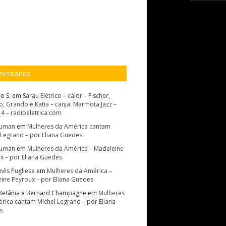
entários
o S.
em
Sarau Elétrico – calor – Fischer,
, Grando e Katia – canja: Marmota Jazz –
14 – radioeletrica.com
Suman
em
Mulheres da América cantam
 Legrand – por Eliana Guedes
Suman
em
Mulheres da América – Madeleine
x – por Eliana Guedes
Inês Pugliese
em
Mulheres da América –
ine Peyroux – por Eliana Guedes
Betânia e Bernard Champagne
em
Mulheres
rica cantam Michel Legrand – por Eliana
s