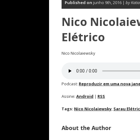
Published on
junho 9th, 2016 |
by Kati
Nico Nicolaie
Elétrico
Nico Nicolaiewsky
Podcast:
Reproduzir em uma nova jane
Assine:
Android
|
RSS
Tags:
Nico Nicolaiewsky
,
Sarau Elétri
About the Author