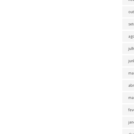
ou
se
ag
jul
jun
ma
abr
ma
fev
jan