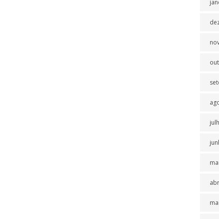
jan
de
no
ou
se
ag
jul
jun
ma
abr
ma