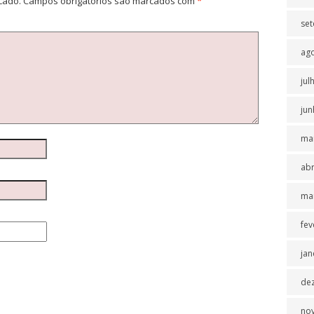
cado.
Campos obrigatórios são marcados com
*
se
ag
jul
jun
ma
abr
ma
fev
jan
de
no