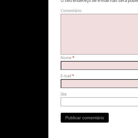
O seu endereço de e-mail não será publi
Comentário
Nome
*
E-mail
*
Site