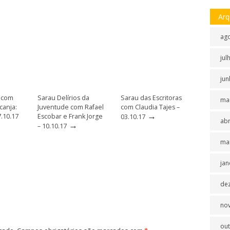
Arq
ag
jul
jun
s com
Sarau Delírios da
Sarau das Escritoras
ma
canja:
Juventude com Rafael
com Claudia Tajes –
→
7.10.17
Escobar e Frank Jorge
03.10.17
abr
→
– 10.10.17
ma
jan
de
no
ou