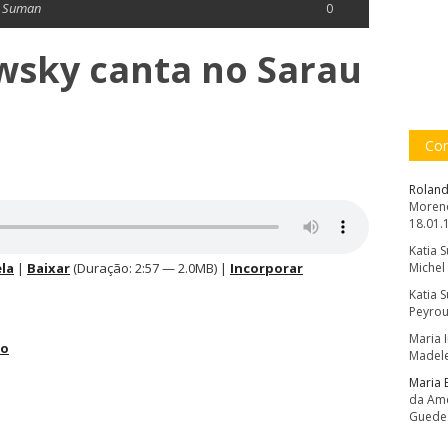
a Suman
0
wsky canta no Sarau
Com
Roland
Moreno
18.01.
Katia 
la
|
Baixar
(Duração: 2:57 — 2.0MB) |
Incorporar
Michel
Katia 
Peyrou
Maria 
co
Madele
Maria 
da Amé
Guede