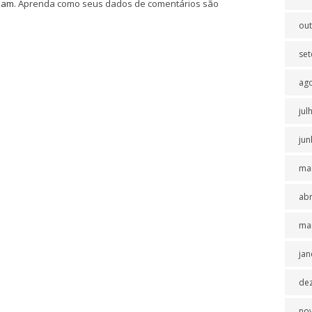
spam.
Aprenda como seus dados de comentários são
ou
se
ag
jul
jun
ma
abr
ma
jan
de
no