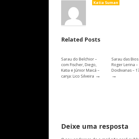
Katia Suman
Related Posts
Sarau do Belchior –
Sarau das Bio
com Fischer, Diego,
Roger Lerina – 
Katia e Júnior Maicá –
Doidivanas – 1
→
→
canja: Lico Silveira
Deixe uma resposta