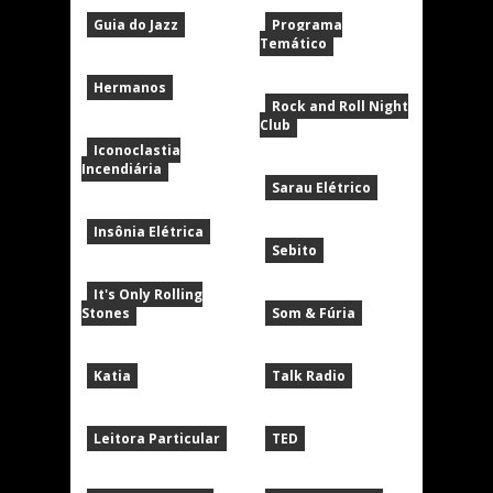
Guia do Jazz
Programa
Temático
Hermanos
Rock and Roll Night
Club
Iconoclastia
Incendiária
Sarau Elétrico
Insônia Elétrica
Sebito
It's Only Rolling
Stones
Som & Fúria
Katia
Talk Radio
Leitora Particular
TED