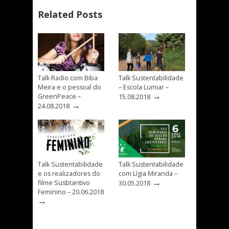
Related Posts
Talk Radio com Biba
Talk Sustentabilidade
Meira e o pessoal do
– Escola Lumiar –
→
GreenPeace –
15.08.2018
→
24.08.2018
Talk Sustentabilidade
Talk Sustentabilidade
e os realizadores do
com Lígia Miranda –
→
filme Susbtantivo
30.05.2018
Feminino – 20.06.2018
→