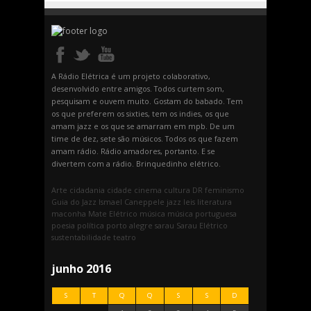
A Rádio Elétrica é um projeto colaborativo,
desenvolvido entre amigos. Todos curtem som,
pesquisam e ouvem muito. Gostam do babado. Tem
os que preferem os sixties, tem os indies, os que
amam jazz e os que se amarram em mpb. De um
time de dez, sete são músicos. Todos os que fazem
amam rádio. Rádio amadores, portanto. E se
divertem com a rádio. Brinquedinho elétrico.
Arte
cidadania
cidade
cinema
cultura
DR
feminismo
Guia do Jazz
Ismael Caneppele
jazz
leis
literatura
maconha
Mate Elétrico
música
música portuguesa
poesia
política
porto alegre
sarau
Sarau Elétrico
sustentabilidade
teatro
junho 2016
S
T
Q
Q
S
S
D