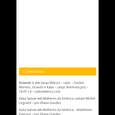
Comentários
Rolando S.
em
Sarau Elétrico – calor – Fischer,
Moreno, Grando e Katia – canja: Marmota Jazz –
18.01.14 – radioeletrica.com
Katia Suman
em
Mulheres da América cantam Michel
Legrand – por Eliana Guedes
Katia Suman
em
Mulheres da América – Madeleine
Peyroux – por Eliana Guedes