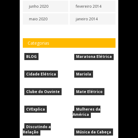
junho 2020
fevereiro 2014
maio 2020
janeiro 2014
Categorias
BLOG
Maratona Elétrica
Cidade Elétrica
Mariola
Clube do Ouvinte
Mate Elétrico
CVExplica
Mulheres da
América
Discutindo a
Relação
Música da Cabeça