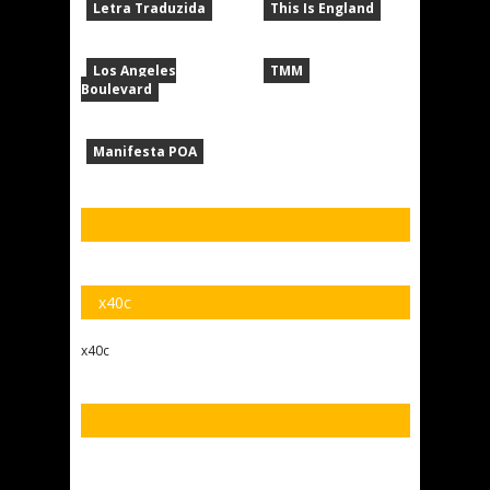
Letra Traduzida
This Is England
Los Angeles
TMM
Boulevard
Manifesta POA
x40c
x40c