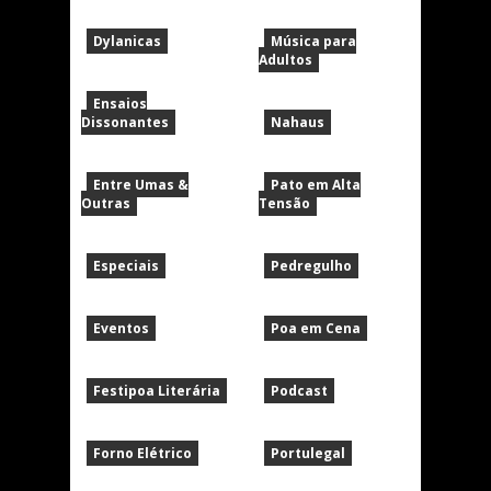
Dylanicas
Música para
Adultos
Ensaios
Dissonantes
Nahaus
Entre Umas &
Pato em Alta
Outras
Tensão
Especiais
Pedregulho
Eventos
Poa em Cena
Festipoa Literária
Podcast
Forno Elétrico
Portulegal