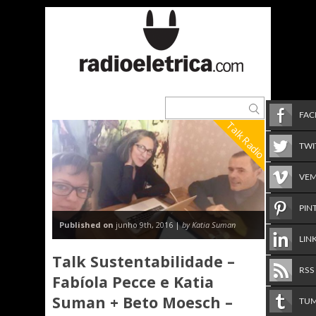
FA
Talk Radio
TWI
VE
PIN
Published on
junho 9th, 2016 |
by Katia Suman
LIN
Talk Sustentabilidade –
RSS
Fabíola Pecce e Katia
Suman + Beto Moesch –
TU