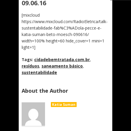
09.06.16
[mixcloud
https://www.mixcloud.com/RadioEletrica/talk-
sustentabilidade-fab%C3%ADola-pecce-e-
katia-suman-beto-moesch-090616/
width=100% height=60 hide_cover=1 mini=1
light=1]
Tags:
cidadebemtratada.com.br
,
resíduos
,
saneamento básico
,
sustentabilidade
About the Author
Katia Suman