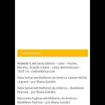
Comentários
Rolando S.
em
Sarau Elétrico – calor – Fischer,
Moreno, Grando e Katia – canja: Marmota Jazz –
18.01.14 – radioeletrica.com
Katia Suman
em
Mulheres da América cantam Michel
Legrand – por Eliana Guedes
Katia Suman
em
Mulheres da América – Madeleine
Peyroux – por Eliana Guedes
Maria Inês Pugliese
em
Mulheres da América –
Madeleine Peyroux – por Eliana Guedes