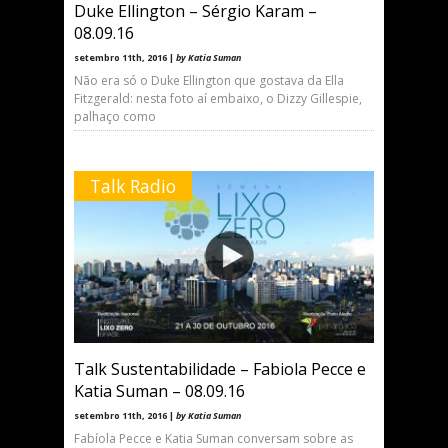
Duke Ellington – Sérgio Karam –
08.09.16
setembro 11th, 2016 |
by Katia Suman
Não era só o Duke Ellington que gostava da Ella
Fitzgerald: nesta foto aí embaixo, o Dizzy Gillespie,
palhaço como
Talk Radio
Talk Sustentabilidade – Fabiola Pecce e
Katia Suman – 08.09.16
setembro 11th, 2016 |
by Katia Suman
Fabíola Pecce e Katia Suman conversam sobre as