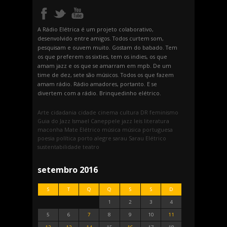
A Rádio Elétrica é um projeto colaborativo,
desenvolvido entre amigos. Todos curtem som,
pesquisam e ouvem muito. Gostam do babado. Tem
os que preferem os sixties, tem os indies, os que
amam jazz e os que se amarram em mpb. De um
time de dez, sete são músicos. Todos os que fazem
amam rádio. Rádio amadores, portanto. E se
divertem com a rádio. Brinquedinho elétrico.
Arte
cidadania
cidade
cinema
cultura
DR
feminismo
Guia do Jazz
Ismael Caneppele
jazz
leis
literatura
maconha
Mate Elétrico
música
música portuguesa
poesia
política
porto alegre
sarau
Sarau Elétrico
sustentabilidade
teatro
setembro 2016
S
T
Q
Q
S
S
D
1
2
3
4
5
6
7
8
9
10
11