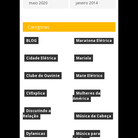
maio 2020
janeiro 2014
Categorias
BLOG
Maratona Elétrica
Cidade Elétrica
Mariola
Clube do Ouvinte
Mate Elétrico
CVExplica
Mulheres da
América
Discutindo a
Relação
Música da Cabeça
Dylanicas
Música para