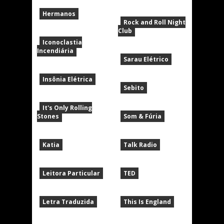
Hermanos
Rock and Roll Night
Club
Iconoclastia
Incendiária
Sarau Elétrico
Insônia Elétrica
Sebito
It's Only Rolling
Stones
Som & Fúria
Katia
Talk Radio
Leitora Particular
TED
Letra Traduzida
This Is England