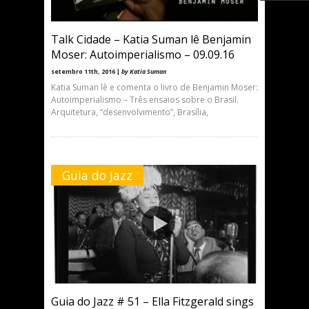
Talk Cidade – Katia Suman lê Benjamin
Moser: Autoimperialismo – 09.09.16
setembro 11th, 2016 |
by Katia Suman
Katia Suman lê e comenta o livro de Benjamin Moser:
Autoimperialismo – Três ensaios sobre o Brasil.
Arquitetura, “desenvolvimento”, Brasília,
Guia do Jazz
Guia do Jazz # 51 – Ella Fitzgerald sings