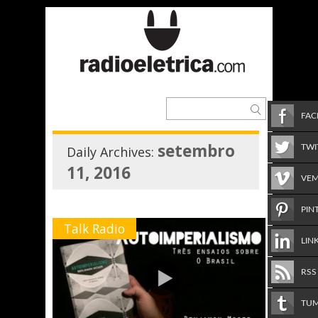
FA
setembro
TWI
Daily Archives:
11, 2016
VE
PIN
Talk Radio
LIN
RSS
TU