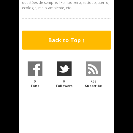
questões de sempre: lixo, lixo zero, resíduo, aterro,
ecologia, meio-ambiente, etc.
Back to Top ↑
0
0
RSS
Fans
Followers
Subscribe