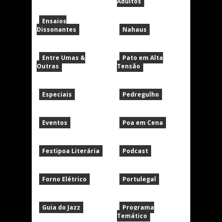
Adultos
Ensaios
Dissonantes
Nahaus
Entre Umas &
Pato em Alta
Outras
Tensão
Especiais
Pedregulho
Eventos
Poa em Cena
Festipoa Literária
Podcast
Forno Elétrico
Portulegal
Guia do Jazz
Programa
Temático