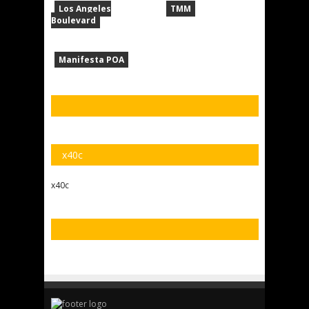
Los Angeles
TMM
Boulevard
Manifesta POA
x40c
x40c