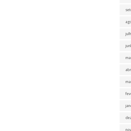
se
ag
jul
jun
ma
abr
ma
fev
jan
de
no