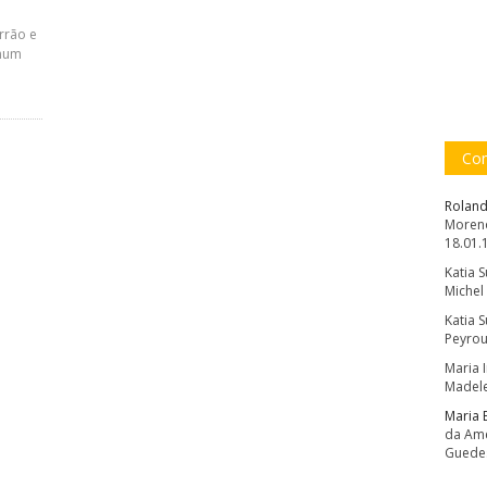
rrão e
 num
Com
Roland
Moreno
18.01.
Katia 
Michel
Katia 
Peyrou
Maria 
Madele
Maria 
da Amé
Guede