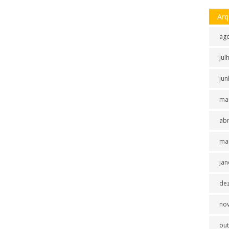
Arq
ag
jul
jun
ma
abr
ma
jan
de
no
ou