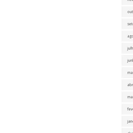
ou
se
ag
jul
jun
ma
abr
ma
fev
jan