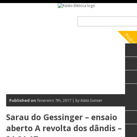
Podca
Published on
fevereiro 7th, 2017 |
by Katia Suman
0
Sarau do Gessinger – ensaio
aberto A revolta dos dândis –