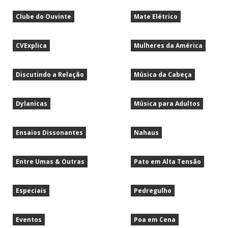
Clube do Ouvinte
Mate Elétrico
CVExplica
Mulheres da América
Discutindo a Relação
Música da Cabeça
Dylanicas
Música para Adultos
Ensaios Dissonantes
Nahaus
Entre Umas & Outras
Pato em Alta Tensão
Especiais
Pedregulho
Eventos
Poa em Cena