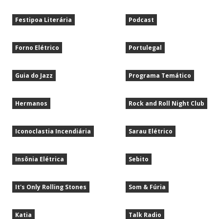
Festipoa Literária
Podcast
Forno Elétrico
Portulegal
Guia do Jazz
Programa Temático
Hermanos
Rock and Roll Night Club
Iconoclastia Incendiária
Sarau Elétrico
Insônia Elétrica
Sebito
It's Only Rolling Stones
Som & Fúria
Katia
Talk Radio