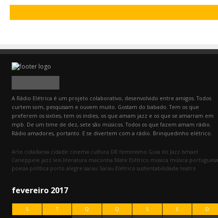
A Rádio Elétrica é um projeto colaborativo, desenvolvido entre amigos. Todos
curtem som, pesquisam e ouvem muito. Gostam do babado. Tem os que
preferem os sixties, tem os indies, os que amam jazz e os que se amarram em
mpb. De um time de dez, sete são músicos. Todos os que fazem amam rádio.
Rádio amadores, portanto. E se divertem com a rádio. Brinquedinho elétrico.
Arte
cidadania
cidade
cinema
cultura
DR
feminismo
Guia do Jazz
Ismael
Caneppele
jazz
leis
literatura
maconha
Mate Elétrico
música
música portugues
poesia
política
porto alegre
sarau
Sarau Elétrico
sustentabilidade
teatro
fevereiro 2017
S
T
Q
Q
S
S
D