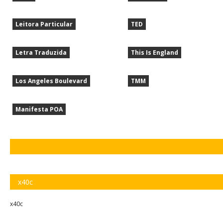
Leitora Particular
TED
Letra Traduzida
This Is England
Los Angeles Boulevard
TMM
Manifesta POA
x40c
x40c