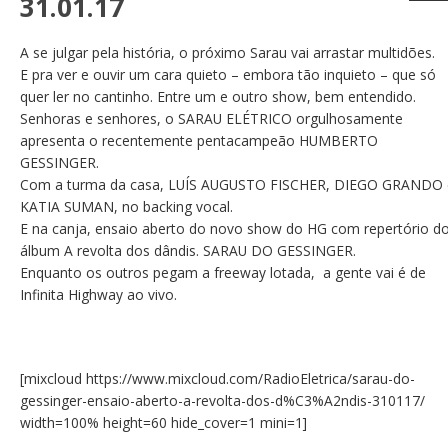
31.01.17
A se julgar pela história, o próximo Sarau vai arrastar multidões.
E pra ver e ouvir um cara quieto – embora tão inquieto – que só
quer ler no cantinho. Entre um e outro show, bem entendido.
Senhoras e senhores, o SARAU ELÉTRICO orgulhosamente
apresenta o recentemente pentacampeão HUMBERTO
GESSINGER.
Com a turma da casa, LUÍS AUGUSTO FISCHER, DIEGO GRANDO 
KATIA SUMAN, no backing vocal.
E na canja, ensaio aberto do novo show do HG com repertório d
álbum A revolta dos dândis. SARAU DO GESSINGER.
Enquanto os outros pegam a freeway lotada, a gente vai é de
Infinita Highway ao vivo.
[mixcloud https://www.mixcloud.com/RadioEletrica/sarau-do-
gessinger-ensaio-aberto-a-revolta-dos-d%C3%A2ndis-310117/
width=100% height=60 hide_cover=1 mini=1]