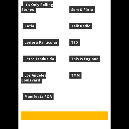
It's Only Rolling
Stones
Som & Fúria
Katia
Talk Radio
Leitora Particular
TED
Letra Traduzida
This Is England
Los Angeles
TMM
Boulevard
Manifesta POA