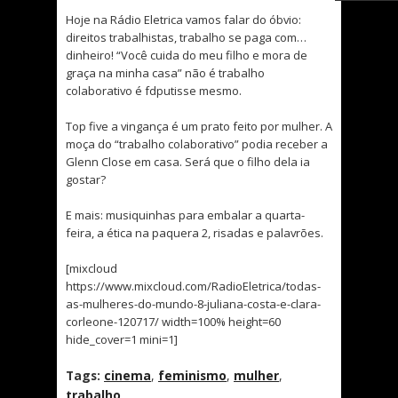
Hoje na Rádio Eletrica vamos falar do óbvio:
direitos trabalhistas, trabalho se paga com…
dinheiro! “Você cuida do meu filho e mora de
graça na minha casa” não é trabalho
colaborativo é fdputisse mesmo.
Top five a vingança é um prato feito por mulher. A
moça do “trabalho colaborativo” podia receber a
Glenn Close em casa. Será que o filho dela ia
gostar?
E mais: musiquinhas para embalar a quarta-
feira, a ética na paquera 2, risadas e palavrões.
[mixcloud
https://www.mixcloud.com/RadioEletrica/todas-
as-mulheres-do-mundo-8-juliana-costa-e-clara-
corleone-120717/ width=100% height=60
hide_cover=1 mini=1]
Tags:
cinema
,
feminismo
,
mulher
,
trabalho