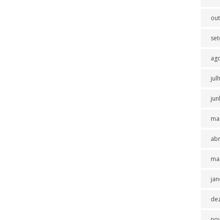
ou
se
ag
jul
jun
ma
abr
ma
jan
de
no