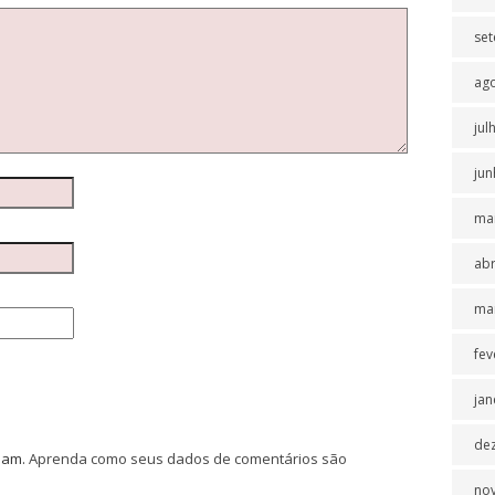
se
ag
jul
jun
ma
abr
ma
fev
jan
de
spam.
Aprenda como seus dados de comentários são
no