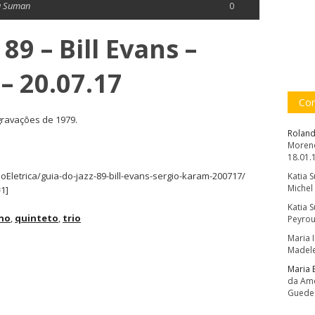
a Suman
0
89 – Bill Evans –
– 20.07.17
Com
 gravações de 1979.
Roland
Moreno
18.01.
Eletrica/guia-do-jazz-89-bill-evans-sergio-karam-200717/
Katia 
Michel
1]
Katia 
no
,
quinteto
,
trio
Peyrou
Maria 
Madele
Maria 
da Amé
Guede