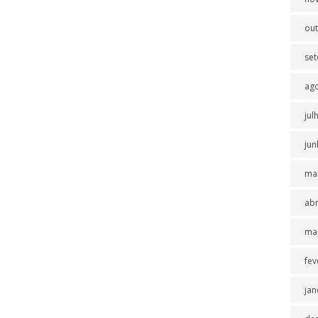
ou
se
ag
jul
jun
ma
abr
ma
fev
jan