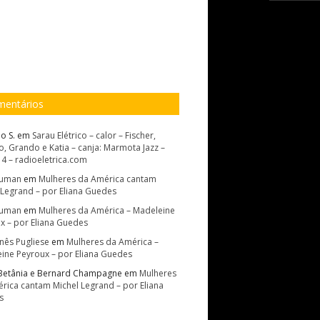
entários
o S.
em
Sarau Elétrico – calor – Fischer,
, Grando e Katia – canja: Marmota Jazz –
14 – radioeletrica.com
Suman
em
Mulheres da América cantam
 Legrand – por Eliana Guedes
Suman
em
Mulheres da América – Madeleine
x – por Eliana Guedes
Inês Pugliese
em
Mulheres da América –
ine Peyroux – por Eliana Guedes
Betânia e Bernard Champagne
em
Mulheres
rica cantam Michel Legrand – por Eliana
s