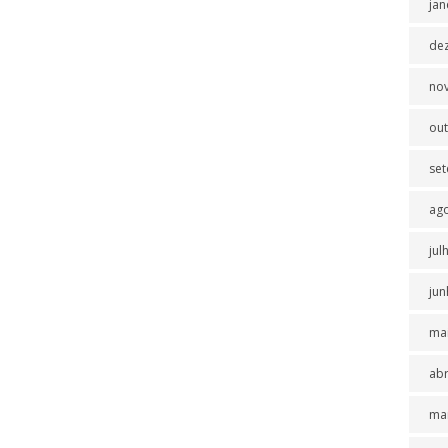
jan
de
no
ou
se
ag
jul
jun
ma
abr
ma