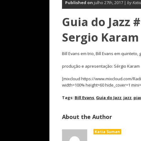
Published on
julho 27th, 2017 |
by Kati
Guia do Jazz # 
Sergio Karam 
Bill Evans em trio, Bill Evans em quinteto,
produção e apresentação: Sérgio Karam
[mixcloud https://www.mixcloud.com/Radio
width=100% height=60 hide_cover=1 mini=
Tags:
Bill Evans
,
Guia do Jazz
,
jazz
,
pia
About the Author
Katia Suman