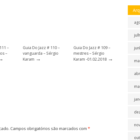
Arq
ag
jul
111 –
Guia Do Jazz # 110 –
Guia Do Jazz # 109 –
jun
os –
vanguarda – Sérgio
mestres – Sérgio
→
→
→
Karam
Karam -01.02.2018
ma
abr
ma
jan
de
no
cado.
Campos obrigatórios são marcados com
*
ou