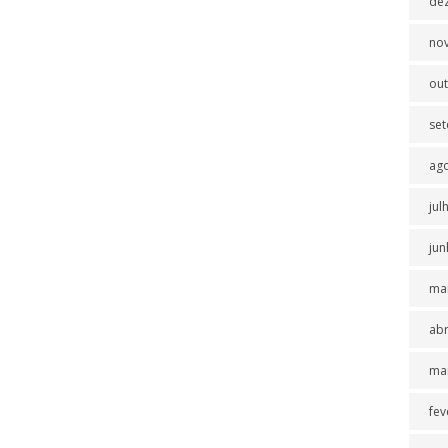
de
no
ou
se
ag
jul
jun
ma
abr
ma
fev