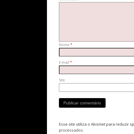
Nome
*
E-mail
*
Site
Esse site utiliza o Akismet para reduzir 
processados
.