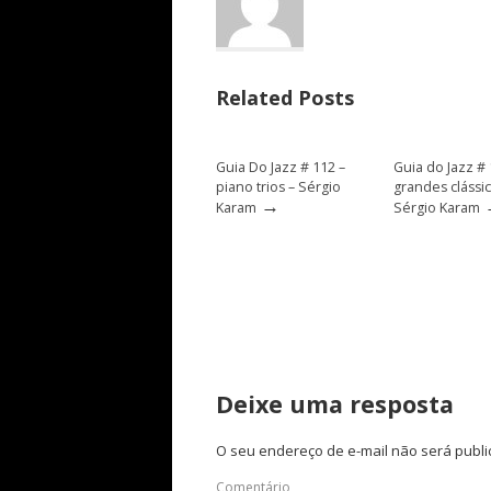
Related Posts
Guia Do Jazz # 112 –
Guia do Jazz # 
piano trios – Sérgio
grandes clássic
→
Karam
Sérgio Karam
Deixe uma resposta
O seu endereço de e-mail não será publi
Comentário