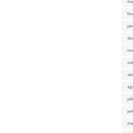
ma
fev
jan
de
no
ou
se
ag
jul
jun
ma