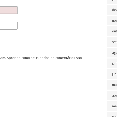
de
no
ou
se
ag
spam.
Aprenda como seus dados de comentários são
jul
jun
ma
abr
ma
jan