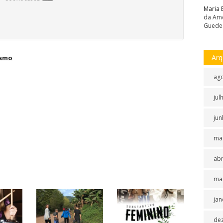
Maria 
da Amé
Guede
Arq
ismo
ag
jul
jun
ma
abr
ma
jan
de