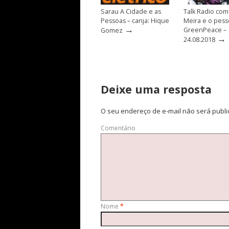
Sarau A Cidade e as
Talk Radio com
Pessoas – canja: Hique
Meira e o pess
→
GreenPeace –
Gomez
→
24.08.2018
Deixe uma resposta
O seu endereço de e-mail não será publi
Comentário
Nome
*