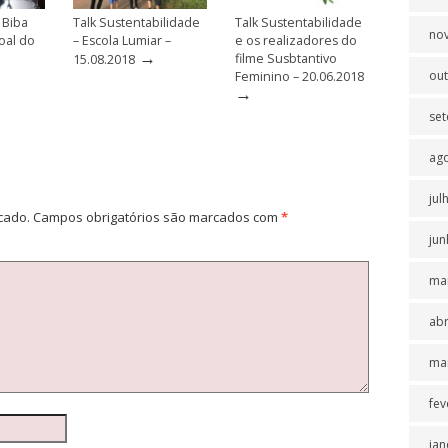
 Biba
Talk Sustentabilidade
Talk Sustentabilidade
no
oal do
– Escola Lumiar –
e os realizadores do
→
filme Susbtantivo
15.08.2018
ou
Feminino – 20.06.2018
→
se
ag
jul
cado.
Campos obrigatórios são marcados com
*
jun
ma
abr
ma
fev
jan