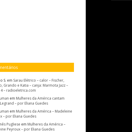
entários
o S.
em
Sarau Elétrico – calor – Fischer,
, Grando e Katia – canja: Marmota Jazz –
14 – radioeletrica.com
Suman
em
Mulheres da América cantam
 Legrand – por Eliana Guedes
Suman
em
Mulheres da América – Madeleine
x – por Eliana Guedes
Inês Pugliese
em
Mulheres da América –
ine Peyroux – por Eliana Guedes