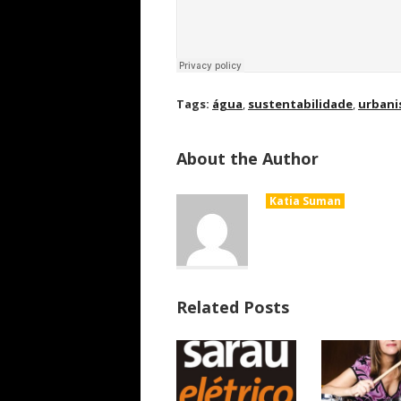
Tags:
água
,
sustentabilidade
,
urban
About the Author
Katia Suman
Related Posts