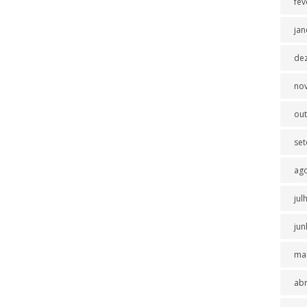
fev
jan
de
no
ou
se
ag
jul
jun
ma
abr