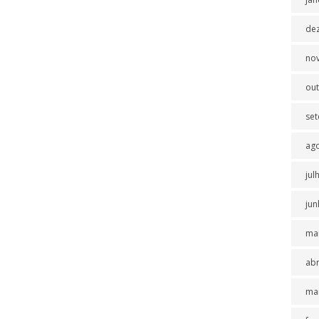
de
no
ou
se
ag
jul
jun
ma
abr
ma