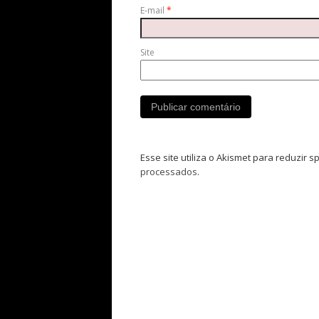
E-mail
*
Site
Esse site utiliza o Akismet para reduzir 
processados
.