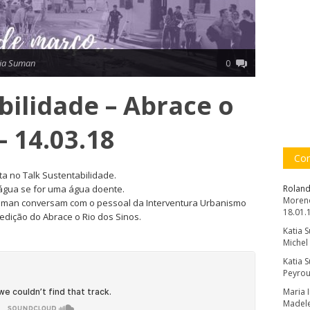
tia Suman
0
bilidade – Abrace o
– 14.03.18
Com
a no Talk Sustentabilidade.
água se for uma água doente.
Roland
Moreno
Suman conversam com o pessoal da Interventura Urbanismo
18.01.
edição do Abrace o Rio dos Sinos.
Katia 
Michel
Katia 
Peyrou
Maria 
Madele