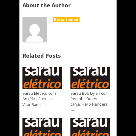
About the Author
Katia Suman
Related Posts
Sarau Elétrico com
Sarau Bob Dylan com
Angélica Freitas e
Peninha Bueno –
→
canja: Hélio Flanders
Vitor Ramil
→