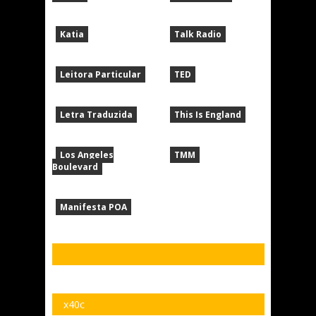
Katia
Talk Radio
Leitora Particular
TED
Letra Traduzida
This Is England
Los Angeles
TMM
Boulevard
Manifesta POA
x40c