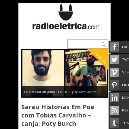
FA
Podcast
TWI
VE
PIN
Published on
julho 31st, 2018 |
by Katia Suman
LIN
Sarau Historias Em Poa
RSS
com Tobias Carvalho –
canja: Poty Burch
TU