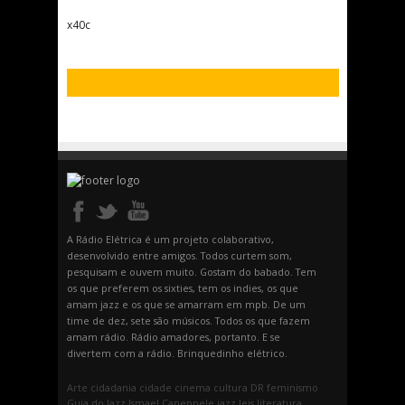
x40c
A Rádio Elétrica é um projeto colaborativo,
desenvolvido entre amigos. Todos curtem som,
pesquisam e ouvem muito. Gostam do babado. Tem
os que preferem os sixties, tem os indies, os que
amam jazz e os que se amarram em mpb. De um
time de dez, sete são músicos. Todos os que fazem
amam rádio. Rádio amadores, portanto. E se
divertem com a rádio. Brinquedinho elétrico.
Arte
cidadania
cidade
cinema
cultura
DR
feminismo
Guia do Jazz
Ismael Caneppele
jazz
leis
literatura