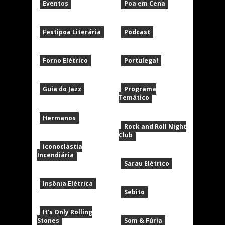
Eventos
Poa em Cena
Festipoa Literária
Podcast
Forno Elétrico
Portulegal
Guia do Jazz
Programa
Temático
Hermanos
Rock and Roll Night
Club
Iconoclastia
Incendiária
Sarau Elétrico
Insônia Elétrica
Sebito
It's Only Rolling
Stones
Som & Fúria