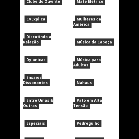
Clube do Ouvinte
Mate Elétrico
CVExplica
Mulheres da
América
Discutindo a
Relação
Música da Cabeça
Dylanicas
Música para
Adultos
Ensaios
Dissonantes
Nahaus
Entre Umas &
Pato em Alta
Outras
Tensão
Especiais
Pedregulho