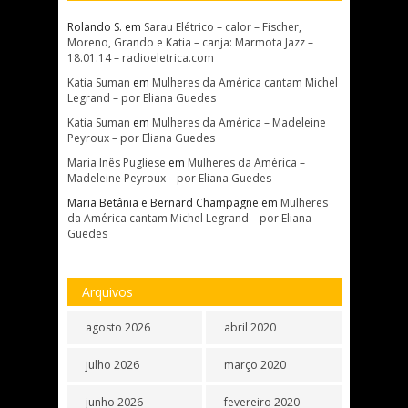
Rolando S.
em
Sarau Elétrico – calor – Fischer,
Moreno, Grando e Katia – canja: Marmota Jazz –
18.01.14 – radioeletrica.com
Katia Suman
em
Mulheres da América cantam Michel
Legrand – por Eliana Guedes
Katia Suman
em
Mulheres da América – Madeleine
Peyroux – por Eliana Guedes
Maria Inês Pugliese
em
Mulheres da América –
Madeleine Peyroux – por Eliana Guedes
Maria Betânia e Bernard Champagne
em
Mulheres
da América cantam Michel Legrand – por Eliana
Guedes
Arquivos
agosto 2026
abril 2020
julho 2026
março 2020
junho 2026
fevereiro 2020