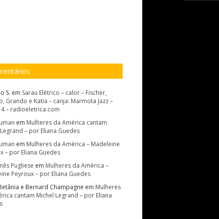
entários
o S.
em
Sarau Elétrico – calor – Fischer,
, Grando e Katia – canja: Marmota Jazz –
14 – radioeletrica.com
Suman
em
Mulheres da América cantam
 Legrand – por Eliana Guedes
Suman
em
Mulheres da América – Madeleine
x – por Eliana Guedes
Inês Pugliese
em
Mulheres da América –
ine Peyroux – por Eliana Guedes
Betânia e Bernard Champagne
em
Mulheres
rica cantam Michel Legrand – por Eliana
s