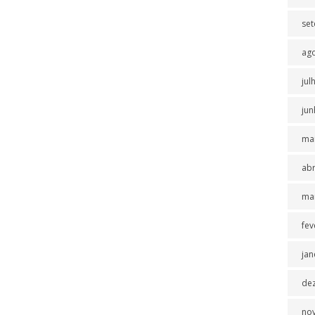
se
ag
jul
jun
ma
abr
ma
fev
jan
de
no