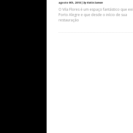
agosto 9th, 2018 |
by Katia Suman
O Vila Flores é um espaço fantástico que ex
Porto Alegre e que desde o início de sua
restauração