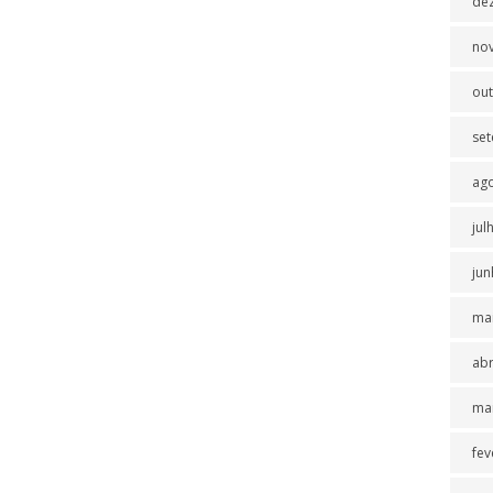
de
no
ou
se
ag
jul
jun
ma
abr
ma
fev