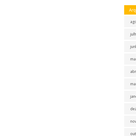
Arq
ag
jul
jun
ma
abr
ma
jan
de
no
ou