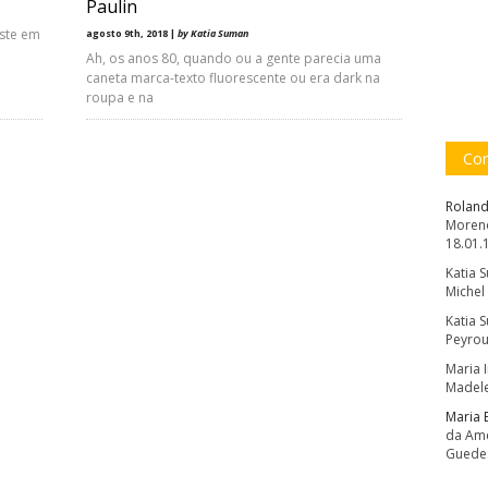
Paulin
iste em
agosto 9th, 2018 |
by Katia Suman
Ah, os anos 80, quando ou a gente parecia uma
caneta marca-texto fluorescente ou era dark na
roupa e na
Com
Roland
Moreno
18.01.
Katia 
Michel
Katia 
Peyrou
Maria 
Madele
Maria 
da Amé
Guede