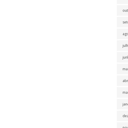
ou
se
ag
jul
jun
ma
abr
ma
jan
de
no