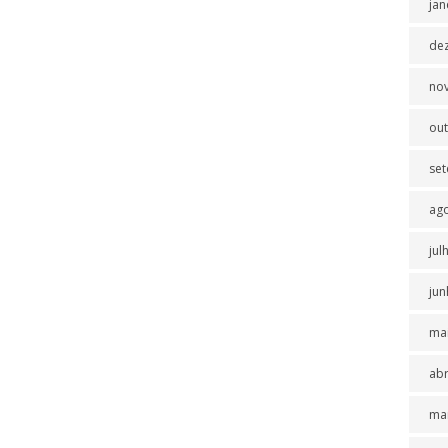
jan
de
no
ou
se
ag
jul
jun
ma
abr
ma