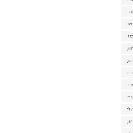
ou
se
ag
jul
jun
ma
abr
ma
fev
jan