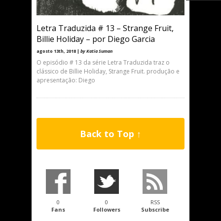
Letra Traduzida # 13 – Strange Fruit,
Billie Holiday – por Diego Garcia
agosto 13th, 2018 |
by Katia Suman
O episódio # 13 da série Letra Traduzida traz o
clássico de Billie Holiday, Strange Fruit. produção e
apresentação: Diego
Back to Top ↑
0
0
RSS
Fans
Followers
Subscribe