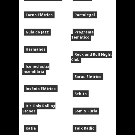
Forno Elétrico
Portulegal
Guia do Jazz
Programa
Temático
Hermanos
Rock and Roll Night
Club
Iconoclastia
Incendiária
Sarau Elétrico
Insônia Elétrica
Sebito
It's Only Rolling
Stones
Som & Fúria
Katia
Talk Radio