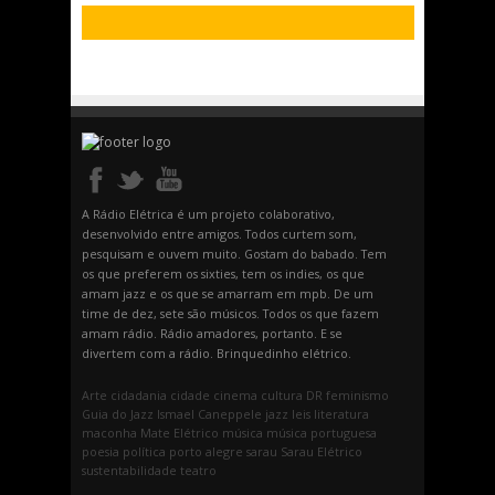
A Rádio Elétrica é um projeto colaborativo,
desenvolvido entre amigos. Todos curtem som,
pesquisam e ouvem muito. Gostam do babado. Tem
os que preferem os sixties, tem os indies, os que
amam jazz e os que se amarram em mpb. De um
time de dez, sete são músicos. Todos os que fazem
amam rádio. Rádio amadores, portanto. E se
divertem com a rádio. Brinquedinho elétrico.
Arte
cidadania
cidade
cinema
cultura
DR
feminismo
Guia do Jazz
Ismael Caneppele
jazz
leis
literatura
maconha
Mate Elétrico
música
música portuguesa
poesia
política
porto alegre
sarau
Sarau Elétrico
sustentabilidade
teatro