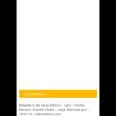
Comentários
Rolando S.
em
Sarau Elétrico – calor – Fischer,
Moreno, Grando e Katia – canja: Marmota Jazz –
18.01.14 – radioeletrica.com