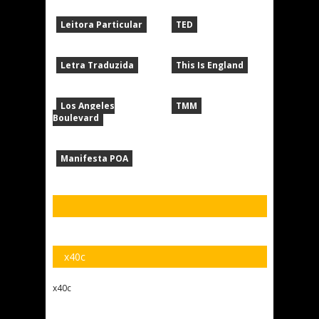
Leitora Particular
TED
Letra Traduzida
This Is England
Los Angeles
TMM
Boulevard
Manifesta POA
x40c
x40c