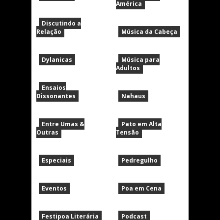
América
Discutindo a
Relação
Música da Cabeça
Dylanicas
Música para
Adultos
Ensaios
Dissonantes
Nahaus
Entre Umas &
Pato em Alta
Outras
Tensão
Especiais
Pedregulho
Eventos
Poa em Cena
Festipoa Literária
Podcast