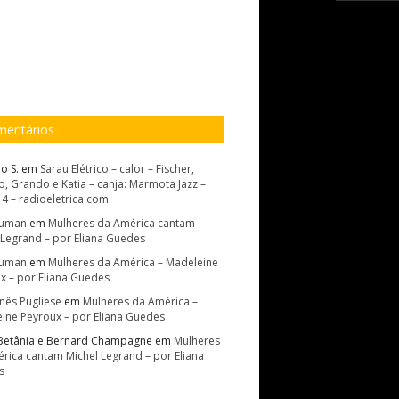
entários
o S.
em
Sarau Elétrico – calor – Fischer,
, Grando e Katia – canja: Marmota Jazz –
14 – radioeletrica.com
Suman
em
Mulheres da América cantam
 Legrand – por Eliana Guedes
Suman
em
Mulheres da América – Madeleine
x – por Eliana Guedes
Inês Pugliese
em
Mulheres da América –
ine Peyroux – por Eliana Guedes
Betânia e Bernard Champagne
em
Mulheres
rica cantam Michel Legrand – por Eliana
s