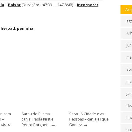
la
|
Baixar
(Duração: 1:47:39 — 147.8MB) |
Incorporar
Arq
ag
theroad
,
peninha
jul
jun
ma
abr
ma
jan
de
an com
Sarau de Pijama –
Sarau A Cidade e as
no
 –
canja: Paola Kirst e
Pessoas – canja: Hique
→
→
anders
Pedro Borghetti
Gomez
ou