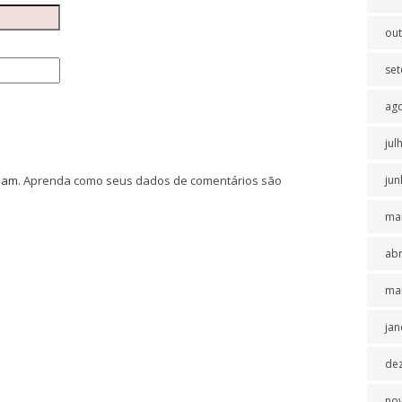
ou
se
ag
jul
spam.
Aprenda como seus dados de comentários são
jun
ma
abr
ma
jan
de
no