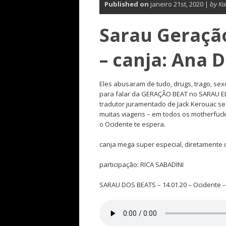
Published on
janeiro 21st, 2020 |
by Ka
Sarau Geraçã
– canja: Ana D
Eles abusaram de tudo, drugs, trago, sexo
para falar da GERAÇÃO BEAT no SARAU E
tradutor juramentado de Jack Kerouac 
muitas viagens – em todos os motherfuc
o Ocidente te espera.
canja mega super especial, diretamente 
participação: RICA SABADINI
SARAU DOS BEATS – 14.01.20 – Ocidente – 