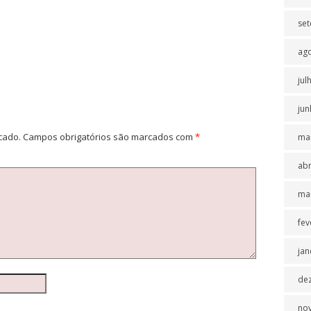
se
ag
jul
jun
cado.
Campos obrigatórios são marcados com
*
ma
abr
ma
fev
jan
de
no