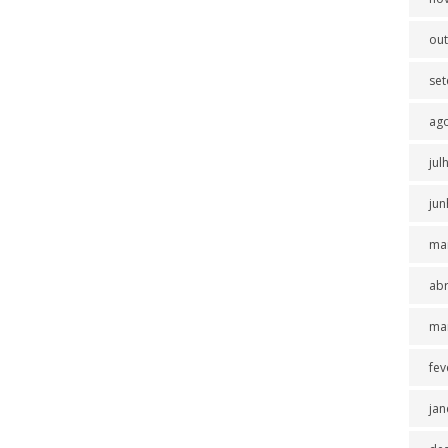
ou
se
ag
jul
jun
ma
abr
ma
fev
jan