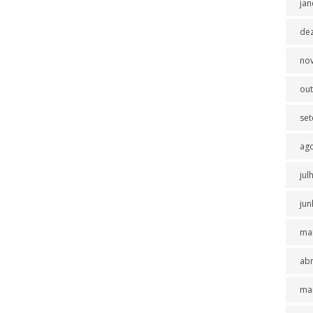
jan
de
no
ou
se
ag
jul
jun
ma
abr
ma