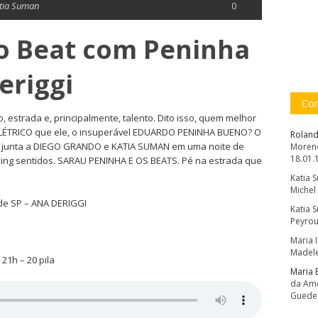
tia Suman
0
o Beat com Peninha
eriggi
Com
, estrada e, principalmente, talento. Dito isso, quem melhor
LÉTRICO que ele, o insuperável EDUARDO PENINHA BUENO? O
Roland
se junta a DIEGO GRANDO e KATIA SUMAN em uma noite de
Moreno
18.01.
king sentidos. SARAU PENINHA E OS BEATS. Pé na estrada que
Katia 
Michel
de SP – ANA DERIGGI
Katia 
Peyrou
Maria 
Madele
21h – 20 pila
Maria 
da Amé
Guede