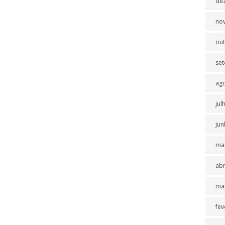
de
no
ou
se
ag
jul
jun
ma
abr
ma
fev