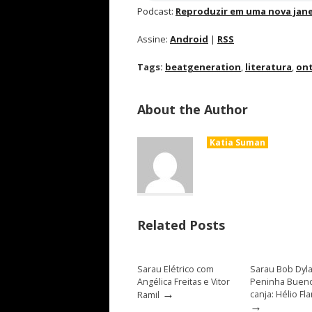
Podcast:
Reproduzir em uma nova jane
Assine:
Android
|
RSS
Tags:
beatgeneration
,
literatura
,
on
About the Author
Katia Suman
Related Posts
Sarau Elétrico com
Sarau Bob Dyl
Angélica Freitas e Vitor
Peninha Bueno
→
canja: Hélio Fl
Ramil
→