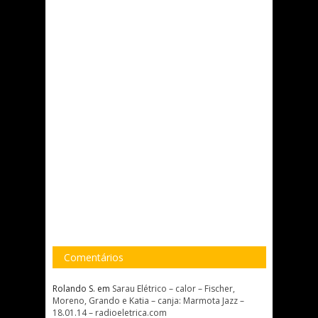
Comentários
Rolando S.
em
Sarau Elétrico – calor – Fischer,
Moreno, Grando e Katia – canja: Marmota Jazz –
18.01.14 – radioeletrica.com