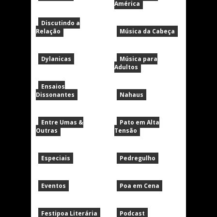
América
Discutindo a
Relação
Música da Cabeça
Dylanicas
Música para
Adultos
Ensaios
Dissonantes
Nahaus
Entre Umas &
Pato em Alta
Outras
Tensão
Especiais
Pedregulho
Eventos
Poa em Cena
Festipoa Literária
Podcast