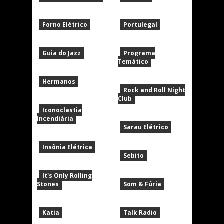
Forno Elétrico
Portulegal
Guia do Jazz
Programa
Temático
Hermanos
Rock and Roll Night
Club
Iconoclastia
Incendiária
Sarau Elétrico
Insônia Elétrica
Sebito
It's Only Rolling
Stones
Som & Fúria
Katia
Talk Radio