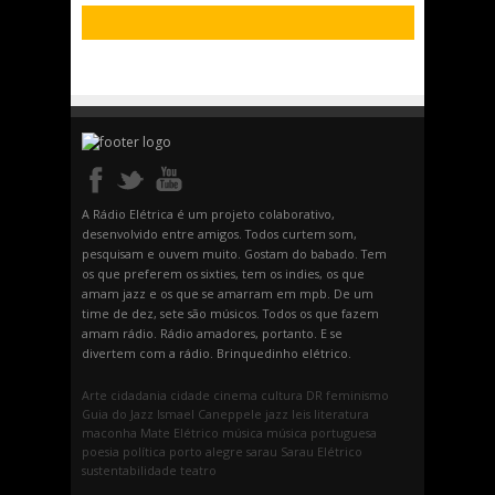
A Rádio Elétrica é um projeto colaborativo,
desenvolvido entre amigos. Todos curtem som,
pesquisam e ouvem muito. Gostam do babado. Tem
os que preferem os sixties, tem os indies, os que
amam jazz e os que se amarram em mpb. De um
time de dez, sete são músicos. Todos os que fazem
amam rádio. Rádio amadores, portanto. E se
divertem com a rádio. Brinquedinho elétrico.
Arte
cidadania
cidade
cinema
cultura
DR
feminismo
Guia do Jazz
Ismael Caneppele
jazz
leis
literatura
maconha
Mate Elétrico
música
música portuguesa
poesia
política
porto alegre
sarau
Sarau Elétrico
sustentabilidade
teatro