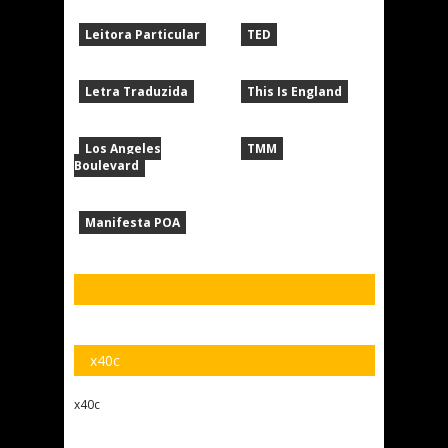
Leitora Particular
TED
Letra Traduzida
This Is England
Los Angeles
TMM
Boulevard
Manifesta POA
x40c
x40c