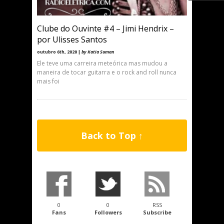
Clube do Ouvinte #4 – Jimi Hendrix –
por Ulisses Santos
outubro 6th, 2020 |
by Katia Suman
Ele teve uma carreira meteórica mas mudou a
maneira de tocar guitarra e o rock and roll nunca
mais foi
Back to Top ↑
0
0
RSS
Fans
Followers
Subscribe