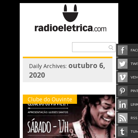
FA
outubro 6,
TWI
Daily Archives:
2020
VE
PIN
Clube do Ouvinte
LIN
RSS
TU