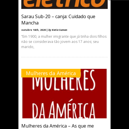
Sarau Sub-20 – canja: Cuidado que
Mancha
outubro 16th, 2020 |
by Katia Suman
“Em 1900, a mulher imigrante que já tinha dois filhos
não se considerava tão jovem aos 17 anos; seu
marido,
Mulheres da América
Mulheres da América – As que me