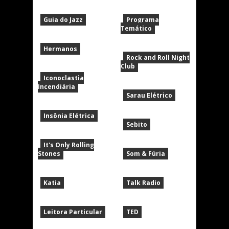
Guia do Jazz
Programa
Temático
Hermanos
Rock and Roll Night
Club
Iconoclastia
Incendiária
Sarau Elétrico
Insônia Elétrica
Sebito
It's Only Rolling
Stones
Som & Fúria
Katia
Talk Radio
Leitora Particular
TED