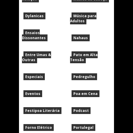
Dylanicas
Música para
Adultos
Ensaios
Dissonantes
Nahaus
Entre Umas &
Pato em Alta
Outras
Tensão
Especiais
Pedregulho
Eventos
Poa em Cena
Festipoa Literária
Podcast
Forno Elétrico
Portulegal