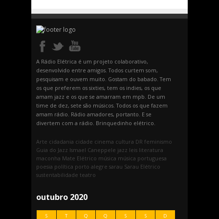
A Rádio Elétrica é um projeto colaborativo,
desenvolvido entre amigos. Todos curtem som,
pesquisam e ouvem muito. Gostam do babado. Tem
os que preferem os sixties, tem os indies, os que
amam jazz e os que se amarram em mpb. De um
time de dez, sete são músicos. Todos os que fazem
amam rádio. Rádio amadores, portanto. E se
divertem com a rádio. Brinquedinho elétrico.
Arte
cidadania
cidade
cinema
cultura
DR
feminismo
Guia do Jazz
Ismael Caneppele
jazz
leis
literatura
maconha
Mate Elétrico
música
música portuguesa
poesia
política
porto alegre
sarau
Sarau Elétrico
sustentabilidade
teatro
outubro 2020
S
T
Q
Q
S
S
D