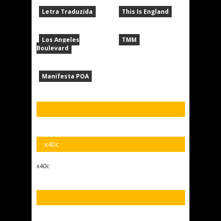
Letra Traduzida
This Is England
Los Angeles
TMM
Boulevard
Manifesta POA
x40c
x40c