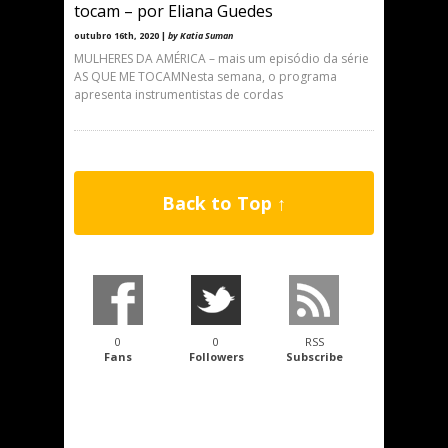
tocam – por Eliana Guedes
outubro 16th, 2020 |
by Katia Suman
MULHERES DA AMÉRICA – mais um episódio da série
AS QUE ME TOCAMNesta semana, o programa
apresenta instrumentistas de cordas
Back to Top ↑
0
0
RSS
Fans
Followers
Subscribe