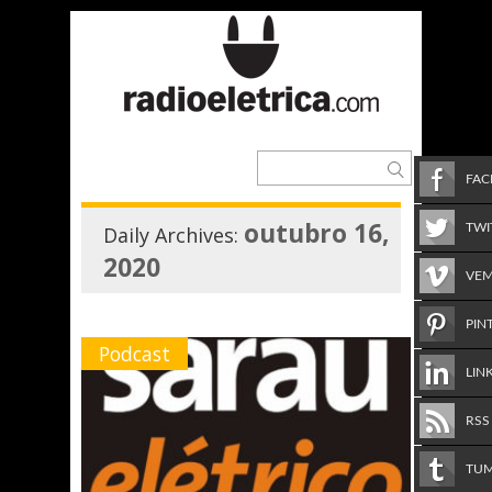
FA
outubro 16,
TWI
Daily Archives:
2020
VE
PIN
Podcast
LIN
RSS
TU