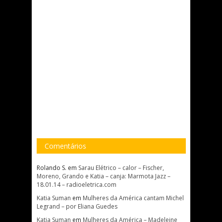
Comentários
Rolando S.
em
Sarau Elétrico – calor – Fischer,
Moreno, Grando e Katia – canja: Marmota Jazz –
18.01.14 – radioeletrica.com
Katia Suman
em
Mulheres da América cantam Michel
Legrand – por Eliana Guedes
Katia Suman
em
Mulheres da América – Madeleine