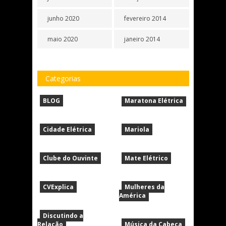
junho 2020
fevereiro 2014
maio 2020
janeiro 2014
Categorias
BLOG
Maratona Elétrica
Cidade Elétrica
Mariola
Clube do Ouvinte
Mate Elétrico
CVExplica
Mulheres da
América
Discutindo a
Relação
Música da Cabeça