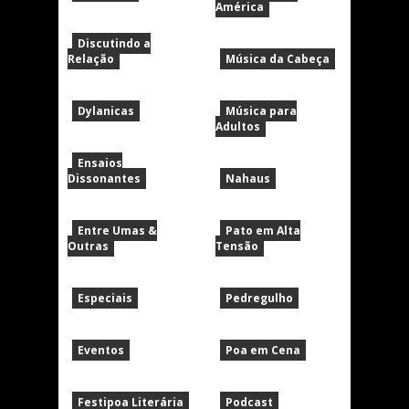
América
Discutindo a
Relação
Música da Cabeça
Dylanicas
Música para
Adultos
Ensaios
Dissonantes
Nahaus
Entre Umas &
Pato em Alta
Outras
Tensão
Especiais
Pedregulho
Eventos
Poa em Cena
Festipoa Literária
Podcast