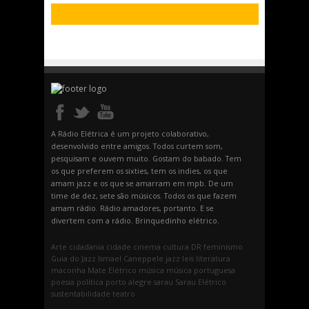
A Rádio Elétrica é um projeto colaborativo,
desenvolvido entre amigos. Todos curtem som,
pesquisam e ouvem muito. Gostam do babado. Tem
os que preferem os sixties, tem os indies, os que
amam jazz e os que se amarram em mpb. De um
time de dez, sete são músicos. Todos os que fazem
amam rádio. Rádio amadores, portanto. E se
divertem com a rádio. Brinquedinho elétrico.
Arte
cidadania
cidade
cinema
cultura
DR
feminismo
Guia do Jazz
Ismael Caneppele
jazz
leis
literatura
maconha
Mate Elétrico
música
música portuguesa
poesia
política
porto alegre
sarau
Sarau Elétrico
sustentabilidade
teatro