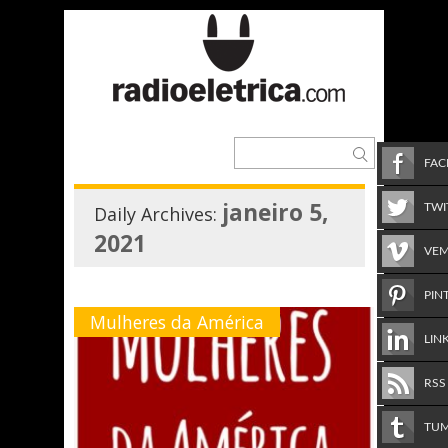
FA
janeiro 5,
TWI
Daily Archives:
2021
VE
PIN
Mulheres da América
LIN
RSS
TU