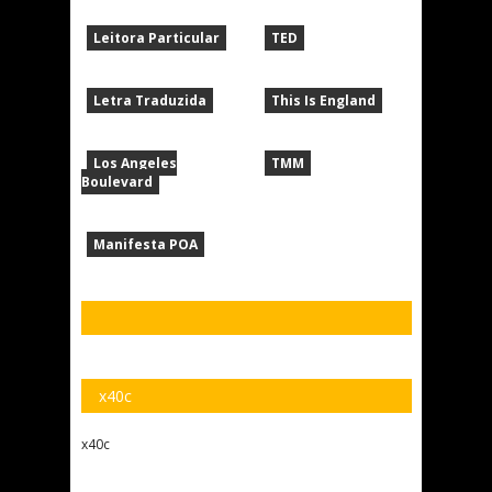
Leitora Particular
TED
Letra Traduzida
This Is England
Los Angeles
TMM
Boulevard
Manifesta POA
x40c
x40c