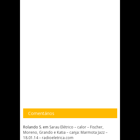
Comentários
Rolando S.
em
Sarau Elétrico – calor – Fischer,
Moreno, Grando e Katia – canja: Marmota Jazz –
18.01.14 – radioeletrica.com