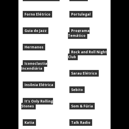
Forno Elétrico
Portulegal
Guia do Jazz
Programa
Temático
Hermanos
Rock and Roll Night
Club
Iconoclastia
Incendiária
Sarau Elétrico
Insônia Elétrica
Sebito
It's Only Rolling
Stones
Som & Fúria
Katia
Talk Radio