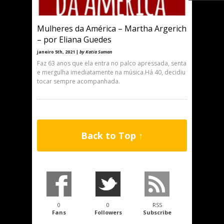
Mulheres da América – Martha Argerich
– por Eliana Guedes
janeiro 5th, 2021 |
by Katia Suman
Faz 63 anos que ela entra no palco apressada, senta
e mergulha imediatamente na música.Há 40, decidiu
tocar sempre acompanhada.
Back to Top ↑
0
0
RSS
Fans
Followers
Subscribe