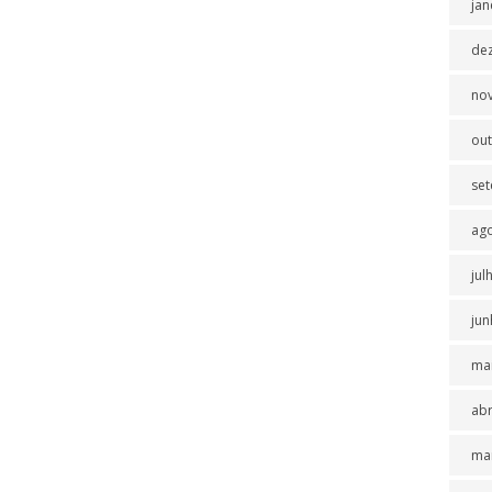
jan
de
no
ou
se
ag
jul
jun
ma
abr
ma