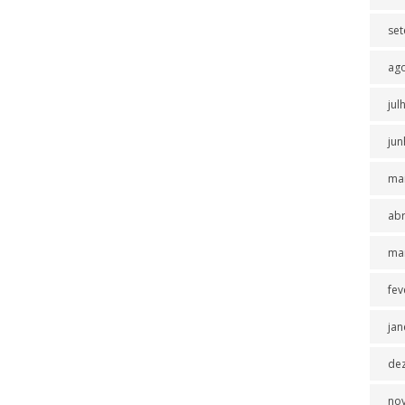
se
ag
jul
jun
ma
abr
ma
fev
jan
de
no