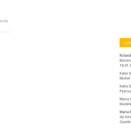
uerda
Com
Roland
Moreno
18.01.
Katia 
Michel
Katia 
Peyrou
Maria 
Madele
Maria 
da Amé
Guede