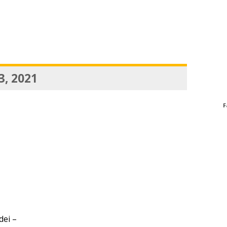
3, 2021
F
dei –