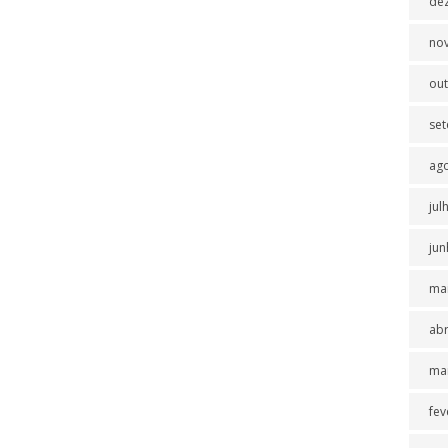
de
no
ou
se
ag
jul
jun
ma
abr
ma
fev