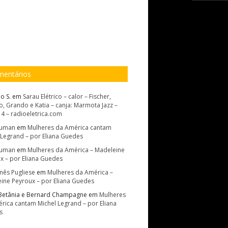
entários
o S.
em
Sarau Elétrico – calor – Fischer,
, Grando e Katia – canja: Marmota Jazz –
14 – radioeletrica.com
Suman
em
Mulheres da América cantam
 Legrand – por Eliana Guedes
Suman
em
Mulheres da América – Madeleine
x – por Eliana Guedes
Inês Pugliese
em
Mulheres da América –
ine Peyroux – por Eliana Guedes
Betânia e Bernard Champagne
em
Mulheres
rica cantam Michel Legrand – por Eliana
s