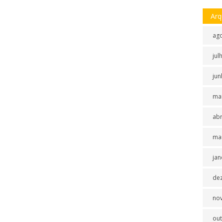
Arq
ag
jul
jun
ma
abr
ma
jan
de
no
ou