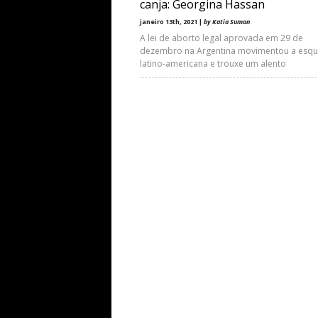
canja: Georgina Hassan
janeiro 13th, 2021 |
by Katia Suman
A lei de aborto legal aprovada em 29 de
dezembro na Argentina movimentou a esq
latino-americana e trouxe um alento