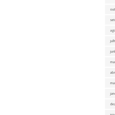
ou
se
ag
jul
jun
ma
abr
ma
jan
de
no