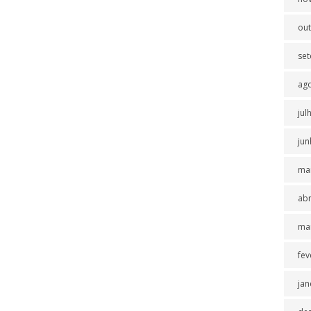
ou
se
ag
jul
jun
ma
abr
ma
fev
jan