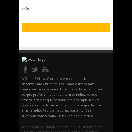
x40c
A Rádio Elétrica é um projeto colaborativo,
desenvolvido entre amigos. Todos curtem som,
pesquisam e ouvem muito. Gostam do babado. Tem
os que preferem os sixties, tem os indies, os que
amam jazz e os que se amarram em mpb. De um
time de dez, sete são músicos. Todos os que fazem
amam rádio. Rádio amadores, portanto. E se
divertem com a rádio. Brinquedinho elétrico.
Arte
cidadania
cidade
cinema
cultura
DR
feminismo
Guia do Jazz
Ismael Caneppele
jazz
leis
literatura