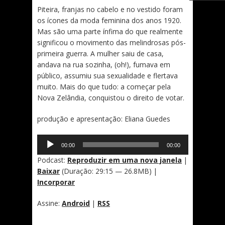
Piteira, franjas no cabelo e no vestido foram
os ícones da moda feminina dos anos 1920.
Mas são uma parte ínfima do que realmente
significou o movimento das melindrosas pós-
primeira guerra. A mulher saiu de casa,
andava na rua sozinha, (oh!), fumava em
público, assumiu sua sexualidade e flertava
muito. Mais do que tudo: a começar pela
Nova Zelândia, conquistou o direito de votar.
produção e apresentação: Eliana Guedes
Tocador
00:00
00:00
de
áudio
Podcast:
Reproduzir em uma nova janela
|
Baixar
(Duração: 29:15 — 26.8MB) |
Incorporar
Assine:
Android
|
RSS