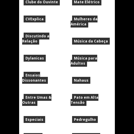
Clube do Ouvinte
Mate Elétrico
CVExplica
Mulheres da
América
Discutindo a
Relação
Música da Cabeça
Dylanicas
Música para
Adultos
Ensaios
Dissonantes
Nahaus
Entre Umas &
Pato em Alta
Outras
Tensão
Especiais
Pedregulho