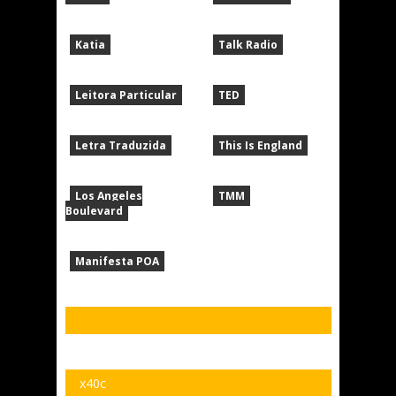
Katia
Talk Radio
Leitora Particular
TED
Letra Traduzida
This Is England
Los Angeles
TMM
Boulevard
Manifesta POA
x40c