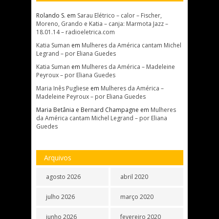
Rolando S.
em
Sarau Elétrico – calor – Fischer,
Moreno, Grando e Katia – canja: Marmota Jazz –
18.01.14 – radioeletrica.com
Katia Suman
em
Mulheres da América cantam Michel
Legrand – por Eliana Guedes
Katia Suman
em
Mulheres da América – Madeleine
Peyroux – por Eliana Guedes
Maria Inês Pugliese
em
Mulheres da América –
Madeleine Peyroux – por Eliana Guedes
Maria Betânia e Bernard Champagne
em
Mulheres
da América cantam Michel Legrand – por Eliana
Guedes
Arquivos
agosto 2026
abril 2020
julho 2026
março 2020
junho 2026
fevereiro 2020