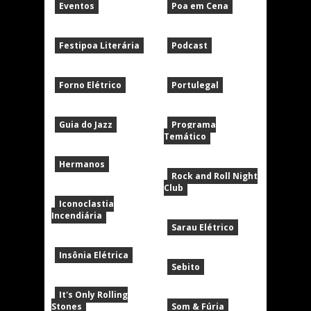
Eventos
Poa em Cena
Festipoa Literária
Podcast
Forno Elétrico
Portulegal
Guia do Jazz
Programa
Temático
Hermanos
Rock and Roll Night
Club
Iconoclastia
Incendiária
Sarau Elétrico
Insônia Elétrica
Sebito
It's Only Rolling
Stones
Som & Fúria