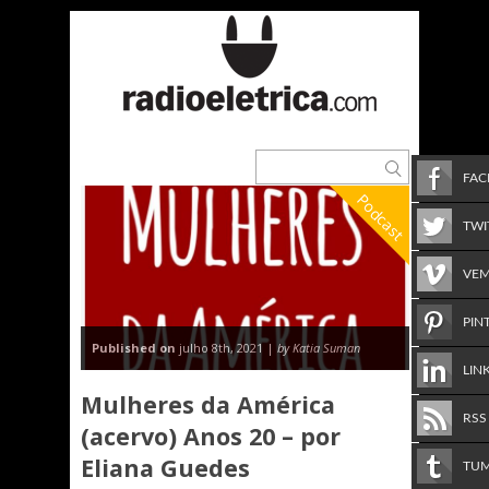
FA
Podcast
TWI
VE
PIN
Published on
julho 8th, 2021 |
by Katia Suman
LIN
Mulheres da América
RSS
(acervo) Anos 20 – por
Eliana Guedes
TU