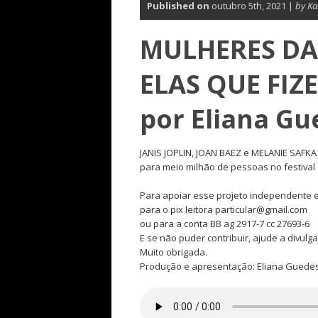
Published on
outubro 5th, 2021 |
by Ka
MULHERES DA
ELAS QUE FI
por Eliana Gu
JANIS JOPLIN, JOAN BAEZ e MELANIE SAFKA
para meio milhão de pessoas no festiv
Para apoiar esse projeto independente e
para o pix leitora particular@gmail.com
ou para a conta BB ag 2917-7 cc 27693-6
E se não puder contribuir, ajude a divulga
Muito obrigada.
Produção e apresentação: Eliana Guede