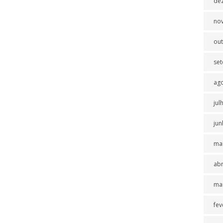
de
no
ou
se
ag
jul
jun
ma
abr
ma
fev