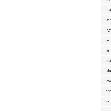
ou
se
ag
jul
jun
ma
abr
ma
fev
jan