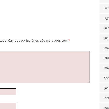
se
ag
jul
jun
cado.
Campos obrigatórios são marcados com
*
ma
abr
ma
fev
jan
de
no