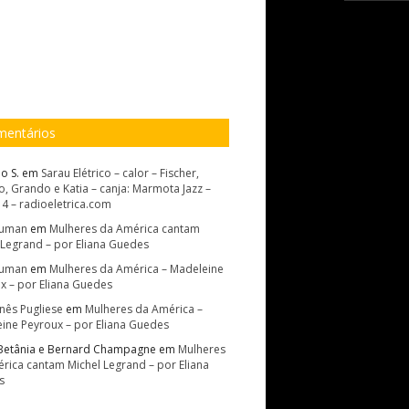
entários
o S.
em
Sarau Elétrico – calor – Fischer,
, Grando e Katia – canja: Marmota Jazz –
14 – radioeletrica.com
Suman
em
Mulheres da América cantam
 Legrand – por Eliana Guedes
Suman
em
Mulheres da América – Madeleine
x – por Eliana Guedes
Inês Pugliese
em
Mulheres da América –
ine Peyroux – por Eliana Guedes
Betânia e Bernard Champagne
em
Mulheres
rica cantam Michel Legrand – por Eliana
s