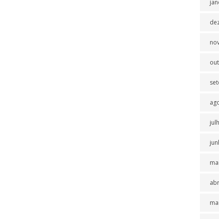
jan
de
no
ou
se
ag
jul
jun
ma
abr
ma