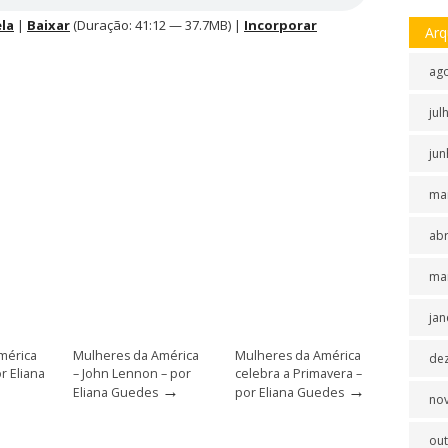
la
|
Baixar
(Duração: 41:12 — 37.7MB) |
Incorporar
Arq
ag
jul
jun
ma
abr
ma
jan
mérica
Mulheres da América
Mulheres da América
de
or Eliana
– John Lennon – por
celebra a Primavera –
→
→
Eliana Guedes
por Eliana Guedes
no
ou