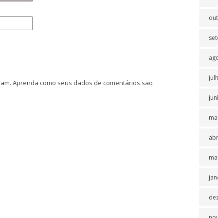
ou
se
ag
jul
spam.
Aprenda como seus dados de comentários são
jun
ma
abr
ma
jan
de
no