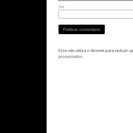
Site
Esse site utiliza o Akismet para reduzir 
processados
.