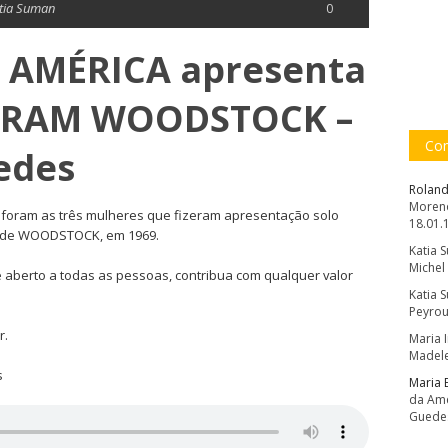
tia Suman
0
 AMÉRICA apresenta
ZERAM WOODSTOCK –
Com
edes
Roland
Moreno
 foram as três mulheres que fizeram apresentação solo
18.01.
al de WOODSTOCK, em 1969.
Katia 
Michel
 aberto a todas as pessoas, contribua com qualquer valor
Katia 
Peyrou
r.
Maria 
Madele
s
Maria 
da Amé
Guede