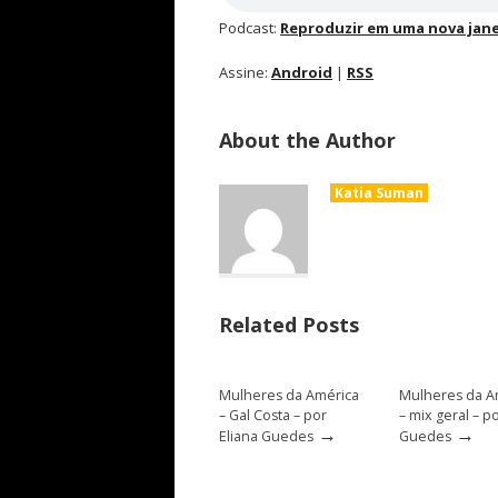
Podcast:
Reproduzir em uma nova jane
Assine:
Android
|
RSS
About the Author
Katia Suman
Related Posts
Mulheres da América
Mulheres da A
– Gal Costa – por
– mix geral – p
→
→
Eliana Guedes
Guedes