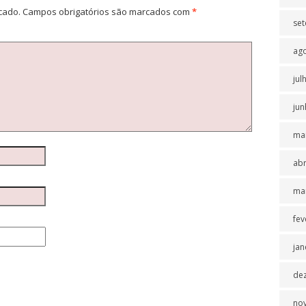
cado.
Campos obrigatórios são marcados com
*
se
ag
jul
jun
ma
abr
ma
fev
jan
de
no