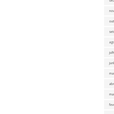
de
no
ou
se
ag
jul
jun
ma
abr
ma
fev