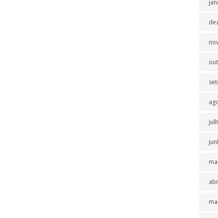
jan
de
no
ou
se
ag
jul
jun
ma
abr
ma