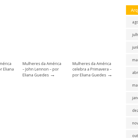
Arq
ag
jul
jun
ma
mérica
Mulheres da América
Mulheres da América
or Eliana
– John Lennon – por
celebra a Primavera –
abr
→
→
Eliana Guedes
por Eliana Guedes
ma
jan
de
no
ou