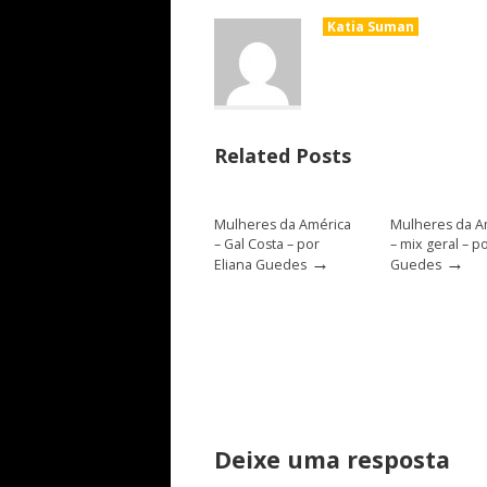
Katia Suman
Related Posts
Mulheres da América
Mulheres da A
– Gal Costa – por
– mix geral – p
→
→
Eliana Guedes
Guedes
Deixe uma resposta