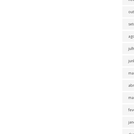
ou
se
ag
jul
jun
ma
abr
ma
fev
jan