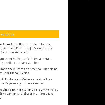
entários
o S.
em
Sarau Elétrico – calor – Fischer,
, Grando e Katia – canja: Marmota Jazz –
14 – radioeletrica.com
Suman
em
Mulheres da América cantam
 Legrand – por Eliana Guedes
Suman
em
Mulheres da América – Madeleine
x – por Eliana Guedes
Inês Pugliese
em
Mulheres da América –
ine Peyroux – por Eliana Guedes
Betânia e Bernard Champagne
em
Mulheres
rica cantam Michel Legrand – por Eliana
s