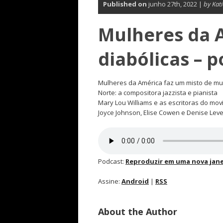
Published on
junho 27th, 2022 |
by Kat
Mulheres da 
diabólicas – 
Mulheres da América faz um misto de mul
Norte: a compositora jazzista e pianista
Mary Lou Williams e as escritoras do mo
Joyce Johnson, Elise Cowen e Denise Lev
Podcast:
Reproduzir em uma nova jane
Assine:
Android
|
RSS
About the Author