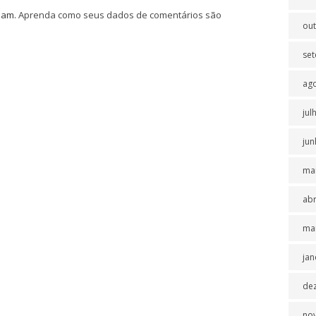
spam.
Aprenda como seus dados de comentários são
ou
se
ag
jul
jun
ma
abr
ma
jan
de
no