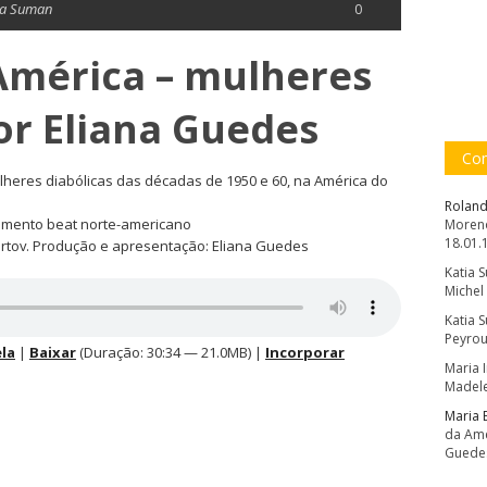
ia Suman
0
América – mulheres
por Eliana Guedes
Com
heres diabólicas das décadas de 1950 e 60, na América do
Roland
vimento beat norte-americano
Moreno
18.01.
ertov. Produção e apresentação: Eliana Guedes
Katia 
Michel
Katia 
Peyrou
la
|
Baixar
(Duração: 30:34 — 21.0MB) |
Incorporar
Maria 
Madele
Maria 
da Amé
Guede