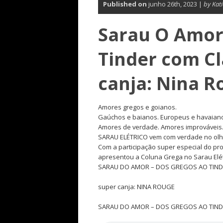
Published on
junho 26th, 2023 |
by Kat
Sarau O Amor 
Tinder com C
canja: Nina R
Amores gregos e goianos.
Gaúchos e baianos. Europeus e havaianos
Amores de verdade. Amores improváveis
SARAU ELÉTRICO vem com verdade no olh
Com a participação super especial do p
apresentou a Coluna Grega no Sarau Elét
SARAU DO AMOR – DOS GREGOS AO TINDER,
super canja: NINA ROUGE
SARAU DO AMOR – DOS GREGOS AO TINDER