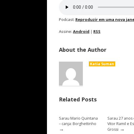
Podcast:
Reproduzir em uma nova jane
Assine:
Android
|
RSS
About the Author
Katia Suman
Related Posts
Sarau Mario Quintana
Sarau 27 anos
– canja: Borghettinho
Vitor Ramil e E
→
→
Grossi