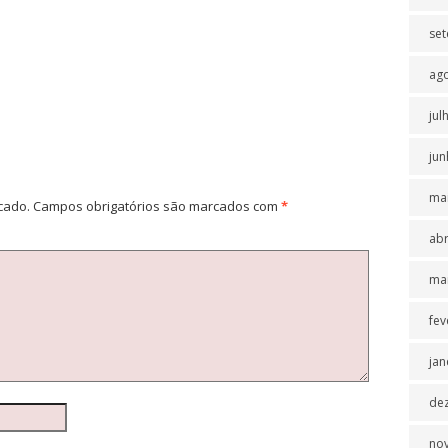
se
ag
jul
jun
ma
cado.
Campos obrigatórios são marcados com
*
abr
ma
fev
jan
de
no