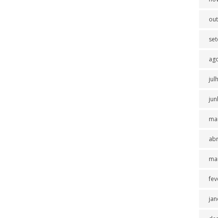
ou
se
ag
jul
jun
ma
abr
ma
fev
jan