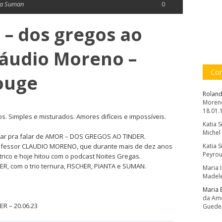
ia Suman
0
– dos gregos ao
láudio Moreno –
Com
ouge
Roland
Moreno
18.01.
. Simples e misturados. Amores difíceis e impossíveis.
Katia 
.
Michel
ar pra falar de AMOR – DOS GREGOS AO TINDER.
rofessor CLAUDIO MORENO, que durante mais de dez anos
Katia 
Peyrou
rico e hoje hitou com o podcast Noites Gregas.
 com o trio ternura, FISCHER, PIANTA e SUMAN.
Maria 
Madele
Maria 
da Amé
 – 20.06.23
Guede