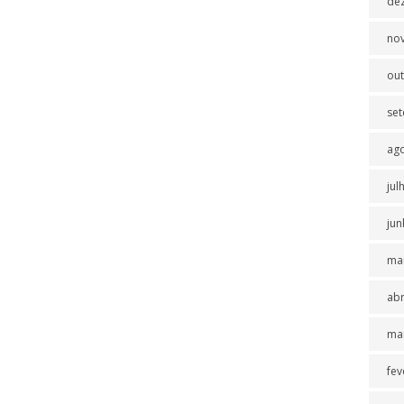
de
no
ou
se
ag
jul
jun
ma
abr
ma
fev