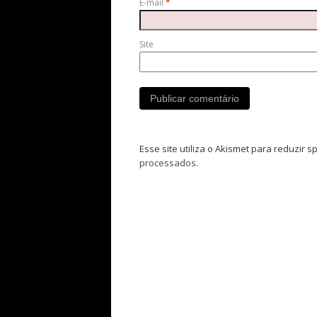
E-mail
*
Site
Esse site utiliza o Akismet para reduzir 
processados
.