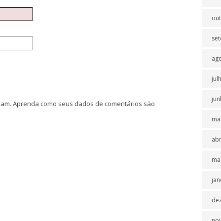
ou
se
ag
jul
jun
spam.
Aprenda como seus dados de comentários são
ma
abr
ma
jan
de
no