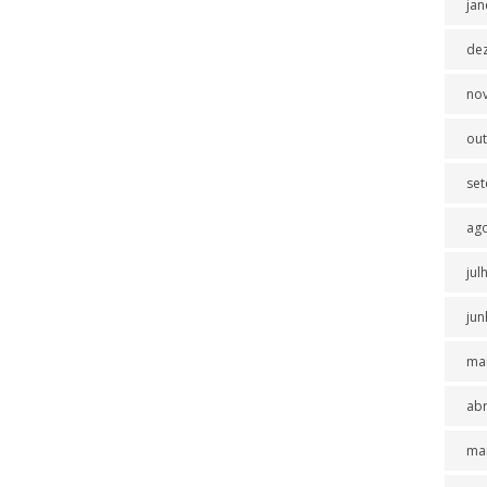
jan
de
no
ou
se
ag
jul
jun
ma
abr
ma