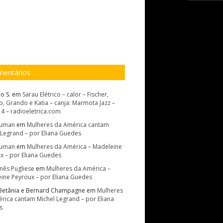
entários
o S.
em
Sarau Elétrico – calor – Fischer,
, Grando e Katia – canja: Marmota Jazz –
14 – radioeletrica.com
Suman
em
Mulheres da América cantam
 Legrand – por Eliana Guedes
Suman
em
Mulheres da América – Madeleine
x – por Eliana Guedes
Inês Pugliese
em
Mulheres da América –
ine Peyroux – por Eliana Guedes
Betânia e Bernard Champagne
em
Mulheres
rica cantam Michel Legrand – por Eliana
s