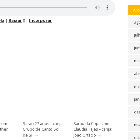
Arq
la
|
Baixar
() |
Incorporar
ag
jul
jun
ma
abr
ma
jan
de
 com
Sarau 27 anos – canja:
Sarau da Copa com
no
sther
Grupo de Canto Sol
Claudia Tajes – canja:
→
→
de Si
João Ortácio
ou