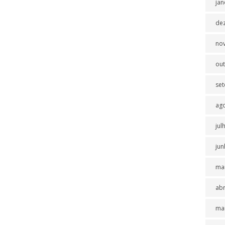
jan
de
no
ou
se
ag
jul
jun
ma
abr
ma