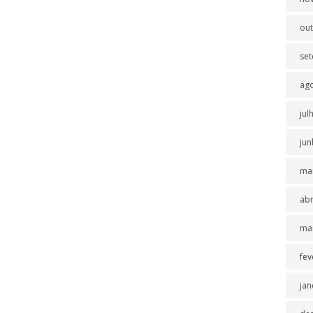
ou
se
ag
jul
jun
ma
abr
ma
fev
jan