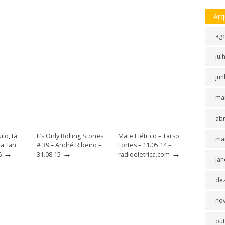
Arq
ag
jul
jun
ma
abr
ilo, tá
It’s Only Rolling Stones
Mate Elétrico – Tarso
ma
a: Ian
# 39 – André Ribeiro –
Fortes – 11.05.14 –
→
→
→
6
31.08.15
radioeletrica.com
jan
de
no
ou