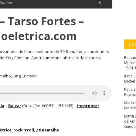
a Suman
0
– Tarso Fortes –
dioeletrica.com
Com
foi variada: do blues malandro do Zé Ramalho, as novidades
 do King Crimson! Aperta um Mate, abre a roda e curte a
Roland
Moreno
18.01.
Ramalho, King Crimson
Katia 
Michel
Katia 
Peyrou
Maria 
la
|
Baixar
(Duração: 1:00:57 — 56.1MB) |
Incorporar
Madele
Maria 
da Amé
Guede
étrica
,
rock'n'roll
,
Zé Ramalho