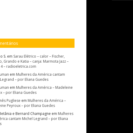
entários
o S.
em
Sarau Elétrico – calor – Fischer,
, Grando e Katia – canja: Marmota Jazz –
14 – radioeletrica.com
Suman
em
Mulheres da América cantam
 Legrand – por Eliana Guedes
Suman
em
Mulheres da América – Madeleine
x – por Eliana Guedes
Inês Pugliese
em
Mulheres da América –
ine Peyroux – por Eliana Guedes
Betânia e Bernard Champagne
em
Mulheres
rica cantam Michel Legrand – por Eliana
s