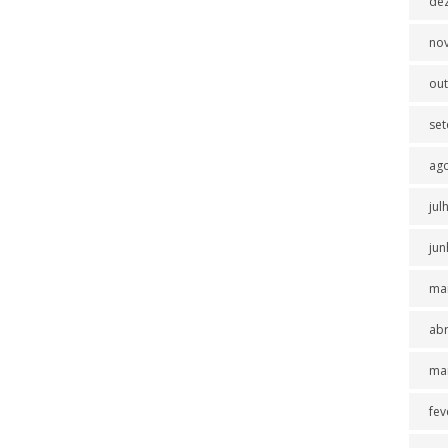
de
no
ou
se
ag
jul
jun
ma
abr
ma
fev