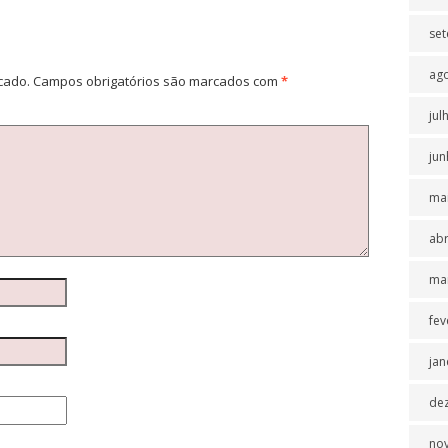
se
ag
cado.
Campos obrigatórios são marcados com
*
jul
jun
ma
abr
ma
fev
jan
de
no