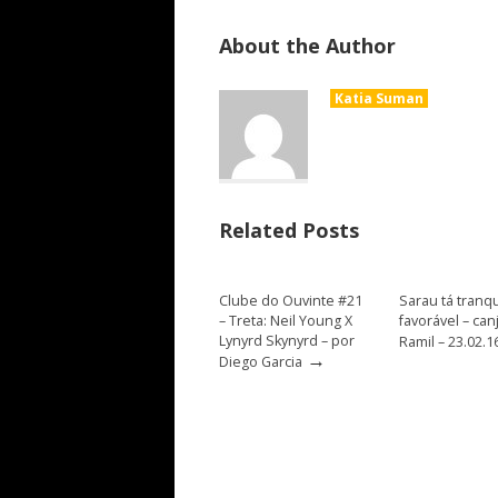
About the Author
Katia Suman
Related Posts
Clube do Ouvinte #21
Sarau tá tranqu
– Treta: Neil Young X
favorável – canj
Lynyrd Skynyrd – por
Ramil – 23.02.1
→
Diego Garcia