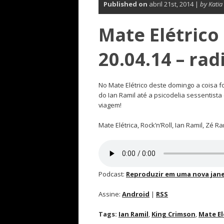
Published on
abril 21st, 2014 |
by Kati
Mate Elétrico 
20.04.14 – ra
No Mate Elétrico deste domingo a coisa 
do Ian Ramil até a psicodelia sessentista
viagem!
Mate Elétrica, Rock’n’Roll, Ian Ramil, Zé 
Podcast:
Reproduzir em uma nova jane
Assine:
Android
|
RSS
Tags:
Ian Ramil
,
King Crimson
,
Mate El