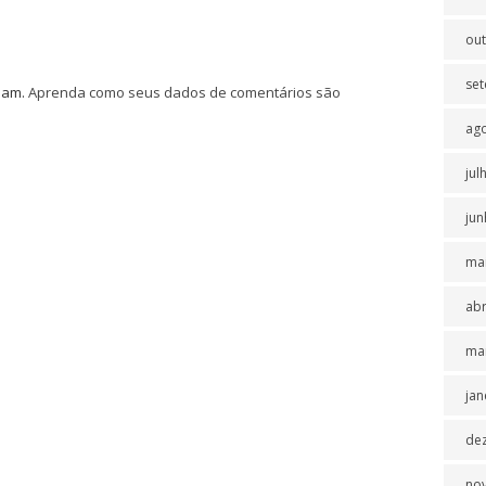
ou
se
spam.
Aprenda como seus dados de comentários são
ag
jul
jun
ma
abr
ma
jan
de
no