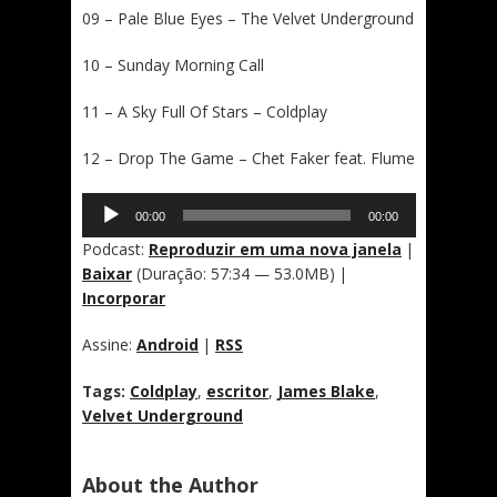
09 – Pale Blue Eyes – The Velvet Underground
10 – Sunday Morning Call
11 – A Sky Full Of Stars – Coldplay
12 – Drop The Game – Chet Faker feat. Flume
Tocador
00:00
00:00
de
áudio
Podcast:
Reproduzir em uma nova janela
|
Baixar
(Duração: 57:34 — 53.0MB) |
Incorporar
Assine:
Android
|
RSS
Tags:
Coldplay
,
escritor
,
James Blake
,
Velvet Underground
About the Author