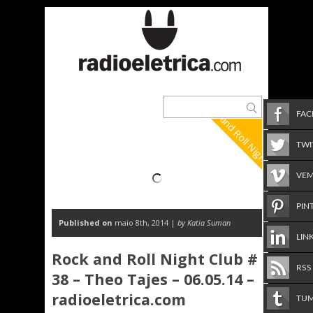
Rock and Roll Night Club
FA
TWI
VE
PIN
Published on
maio 8th, 2014 |
by Katia Suman
LIN
Rock and Roll Night Club #
RSS
38 – Theo Tajes – 06.05.14 –
radioeletrica.com
TU