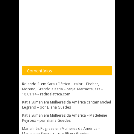
Comentários
Rolando S.
em
Sarau Elétrico – calor – Fischer,
Moreno, Grando e Katia – canja: Marmota Jazz –
18.01.14 – radioeletrica.com
Katia Suman
em
Mulheres da América cantam Michel
Legrand – por Eliana Guedes
Katia Suman
em
Mulheres da América – Madeleine
Peyroux – por Eliana Guedes
Maria Inês Pugliese
em
Mulheres da América –
Madeleine Peyroux – por Eliana Guedes