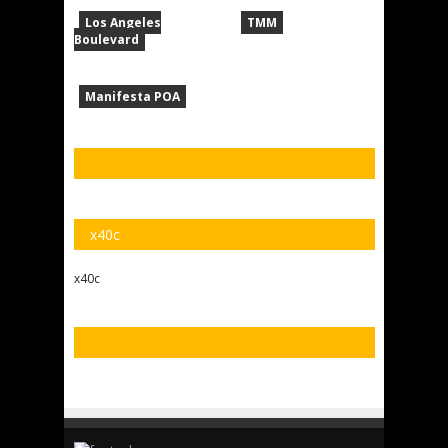
Los Angeles
TMM
Boulevard
Manifesta POA
x40c
x40c