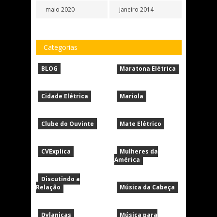
maio 2020
janeiro 2014
Categorias
BLOG
Maratona Elétrica
Cidade Elétrica
Mariola
Clube do Ouvinte
Mate Elétrico
CVExplica
Mulheres da
América
Discutindo a
Relação
Música da Cabeça
Dylanicas
Música para