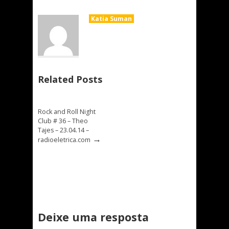
Katia Suman
Related Posts
Rock and Roll Night
Club # 36 – Theo
Tajes – 23.04.14 –
→
radioeletrica.com
Deixe uma resposta