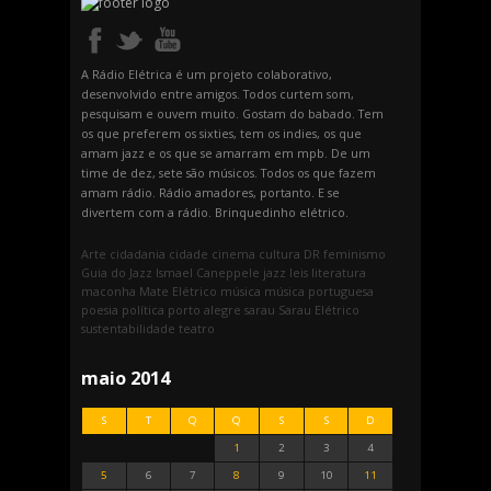
A Rádio Elétrica é um projeto colaborativo,
desenvolvido entre amigos. Todos curtem som,
pesquisam e ouvem muito. Gostam do babado. Tem
os que preferem os sixties, tem os indies, os que
amam jazz e os que se amarram em mpb. De um
time de dez, sete são músicos. Todos os que fazem
amam rádio. Rádio amadores, portanto. E se
divertem com a rádio. Brinquedinho elétrico.
Arte
cidadania
cidade
cinema
cultura
DR
feminismo
Guia do Jazz
Ismael Caneppele
jazz
leis
literatura
maconha
Mate Elétrico
música
música portuguesa
poesia
política
porto alegre
sarau
Sarau Elétrico
sustentabilidade
teatro
maio 2014
S
T
Q
Q
S
S
D
1
2
3
4
5
6
7
8
9
10
11