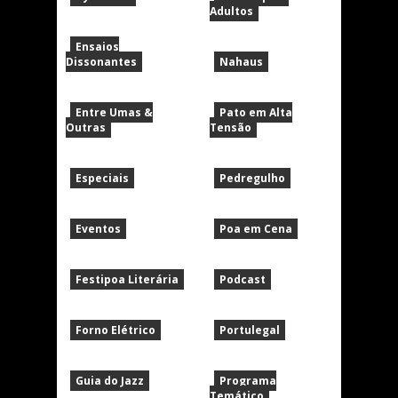
Adultos
Ensaios
Dissonantes
Nahaus
Entre Umas &
Pato em Alta
Outras
Tensão
Especiais
Pedregulho
Eventos
Poa em Cena
Festipoa Literária
Podcast
Forno Elétrico
Portulegal
Guia do Jazz
Programa
Temático