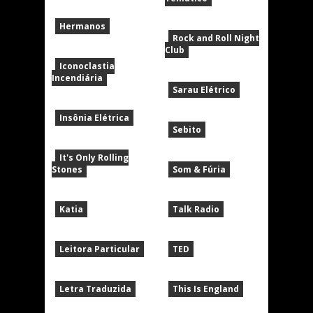
Hermanos
Rock and Roll Night
Club
Iconoclastia
Incendiária
Sarau Elétrico
Insônia Elétrica
Sebito
It's Only Rolling
Stones
Som & Fúria
Katia
Talk Radio
Leitora Particular
TED
Letra Traduzida
This Is England