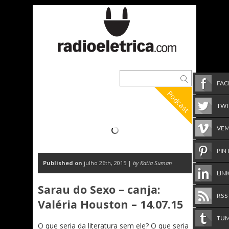
FA
Podcast
TWI
VE
PIN
Published on
julho 26th, 2015 |
by Katia Suman
LIN
Sarau do Sexo – canja:
RSS
Valéria Houston – 14.07.15
TU
O que seria da literatura sem ele? O que seria