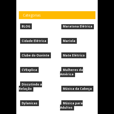
Categorias
BLOG
Maratona Elétrica
Cidade Elétrica
Mariola
Clube do Ouvinte
Mate Elétrico
CVExplica
Mulheres da
América
Discutindo a
Relação
Música da Cabeça
Dylanicas
Música para
Adultos