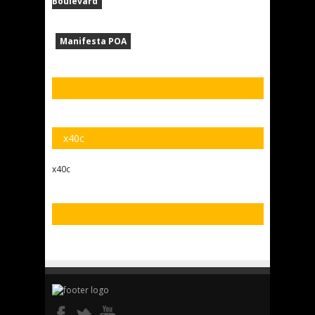
Boulevard
Manifesta POA
x40c
x40c