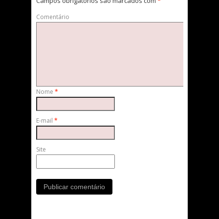
Campos obrigatórios são marcados com
*
Comentário
Nome
*
E-mail
*
Site