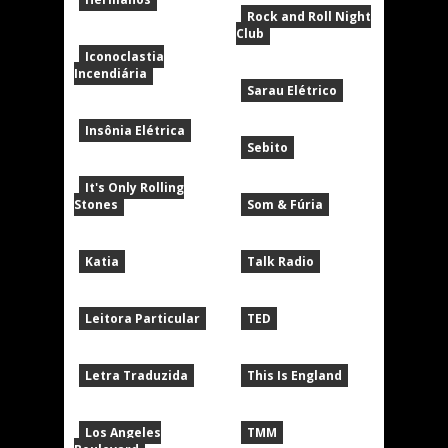
Rock and Roll Night
Club
Iconoclastia
Incendiária
Sarau Elétrico
Insônia Elétrica
Sebito
It's Only Rolling
Stones
Som & Fúria
Katia
Talk Radio
Leitora Particular
TED
Letra Traduzida
This Is England
Los Angeles
TMM