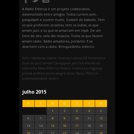
A Rádio Elétrica é um projeto colaborativo,
desenvolvido entre amigos. Todos curtem som,
pesquisam e ouvem muito. Gostam do babado. Tem
os que preferem os sixties, tem os indies, os que
amam jazz e os que se amarram em mpb. De um
time de dez, sete são músicos. Todos os que fazem
amam rádio. Rádio amadores, portanto. E se
divertem com a rádio. Brinquedinho elétrico.
Arte
cidadania
cidade
cinema
cultura
DR
feminismo
Guia do Jazz
Ismael Caneppele
jazz
leis
literatura
maconha
Mate Elétrico
música
música portuguesa
poesia
política
porto alegre
sarau
Sarau Elétrico
sustentabilidade
teatro
julho 2015
S
T
Q
Q
S
S
D
1
2
3
4
5
6
7
8
9
10
11
12
13
14
15
16
17
18
19
20
21
22
23
24
25
26