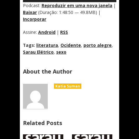
áudio
Podcast:
Reproduzir em uma nova janela
|
Baixar
(Duração: 1:48:50 — 49.8MB) |
Incorporar
Assine:
Android
|
RSS
Tags:
literatura
,
Ocidente
,
porto alegre
,
Sarau Elétrico
,
sexo
About the Author
Katia Suman
Related Posts