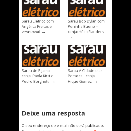
Sarau Elétrico com
Sarau Bob Dylan com
Angélica Freitas e
Peninha Bueno –
→
canja: Hélio Flanders
Vitor Ramil
→
Sarau de Pijama –
Sarau A Cidade e as
canja: Paola Kirst e
Pessoas – canja:
→
→
Pedro Borghetti
Hique Gomez
Deixe uma resposta
O seu endereço de e-mail não será publicado.