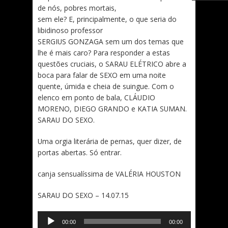
de nós, pobres mortais,
sem ele? E, principalmente, o que seria do
libidinoso professor
SERGIUS GONZAGA sem um dos temas que
lhe é mais caro? Para responder a estas
questões cruciais, o SARAU ELÉTRICO abre a
boca para falar de SEXO em uma noite
quente, úmida e cheia de suingue. Com o
elenco em ponto de bala, CLÁUDIO
MORENO, DIEGO GRANDO e KATIA SUMAN.
SARAU DO SEXO.
Uma orgia literária de pernas, quer dizer, de
portas abertas. Só entrar.
canja sensualíssima de VALÉRIA HOUSTON
SARAU DO SEXO – 14.07.15
Tocador
00:00
00:00
de