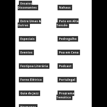
Ensaios
Dissonantes
Nahaus
Entre Umas &
Pato em Alta
Outras
Tensão
Especiais
Pedregulho
Eventos
Poa em Cena
Festipoa Literária
Podcast
Forno Elétrico
Portulegal
Guia do Jazz
Programa
Temático
Hermanos