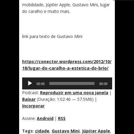
mobilidade, Júpiter Apple, Gustavo Mini, lugar
do caralho e muito mais.
link para texto de Gustavo Mini
https://conector.wordpress.com/2012/10/
18/lugar-do-caralho-a-estetica-do-brio/
Tocador
00:00
00:00
de
áudio
Podcast:
Reproduzir em uma nova janela
|
Baixar
(Duração: 1:02:46 — 57.5MB) |
Incorporar
Assine:
Android
|
RSS
Tags:
cidade
,
Gustavo Mini
,
Júpiter Apple
,