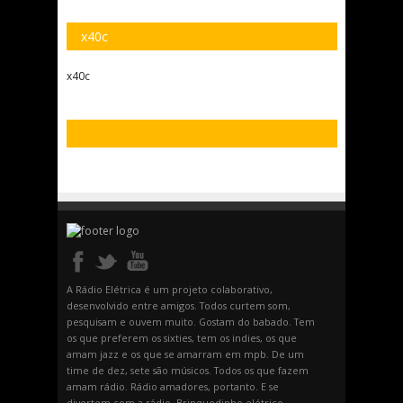
x40c
x40c
A Rádio Elétrica é um projeto colaborativo,
desenvolvido entre amigos. Todos curtem som,
pesquisam e ouvem muito. Gostam do babado. Tem
os que preferem os sixties, tem os indies, os que
amam jazz e os que se amarram em mpb. De um
time de dez, sete são músicos. Todos os que fazem
amam rádio. Rádio amadores, portanto. E se
divertem com a rádio. Brinquedinho elétrico.