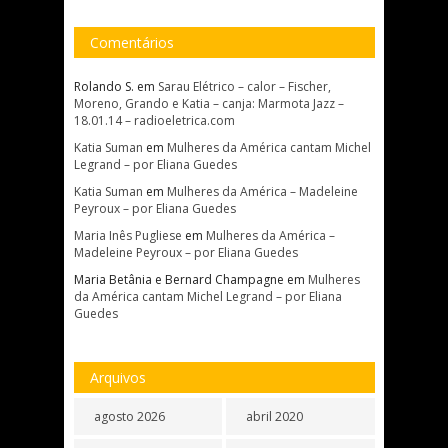
Comentários
Rolando S.
em
Sarau Elétrico – calor – Fischer,
Moreno, Grando e Katia – canja: Marmota Jazz –
18.01.14 – radioeletrica.com
Katia Suman
em
Mulheres da América cantam Michel
Legrand – por Eliana Guedes
Katia Suman
em
Mulheres da América – Madeleine
Peyroux – por Eliana Guedes
Maria Inês Pugliese
em
Mulheres da América –
Madeleine Peyroux – por Eliana Guedes
Maria Betânia e Bernard Champagne
em
Mulheres
da América cantam Michel Legrand – por Eliana
Guedes
Arquivos
agosto 2026
abril 2020