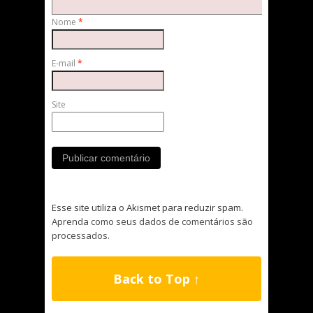
Nome
*
E-mail
*
Site
Esse site utiliza o Akismet para reduzir spam.
Aprenda como seus dados de comentários são
processados
.
Back to Top ↑