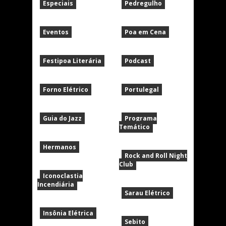
Especiais
Pedregulho
Eventos
Poa em Cena
Festipoa Literária
Podcast
Forno Elétrico
Portulegal
Guia do Jazz
Programa
Temático
Hermanos
Rock and Roll Night
Club
Iconoclastia
Incendiária
Sarau Elétrico
Insônia Elétrica
Sebito