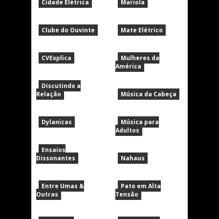
Cidade Elétrica
Mariola
Clube do Ouvinte
Mate Elétrico
CVExplica
Mulheres da
América
Discutindo a
Relação
Música da Cabeça
Dylanicas
Música para
Adultos
Ensaios
Dissonantes
Nahaus
Entre Umas &
Pato em Alta
Outras
Tensão