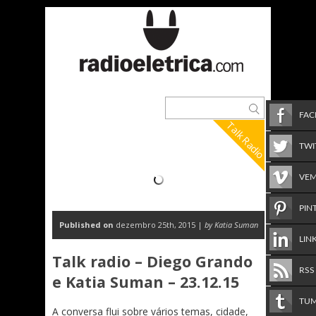
FA
Talk Radio
TWI
VE
PIN
Published on
dezembro 25th, 2015 |
by Katia Suman
LIN
Talk radio – Diego Grando
RSS
e Katia Suman – 23.12.15
TU
A conversa flui sobre vários temas, cidade,