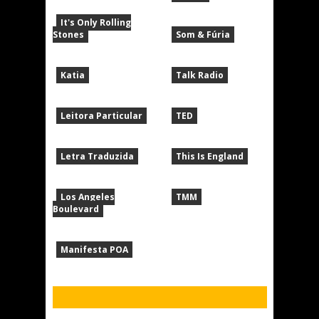
It's Only Rolling
Stones
Som & Fúria
Katia
Talk Radio
Leitora Particular
TED
Letra Traduzida
This Is England
Los Angeles
TMM
Boulevard
Manifesta POA