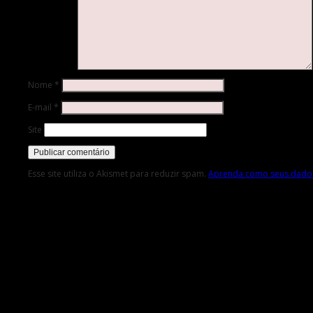
Nome
*
E-mail
*
Site
Esse site utiliza o Akismet para reduzir spam.
Aprenda como seus dados