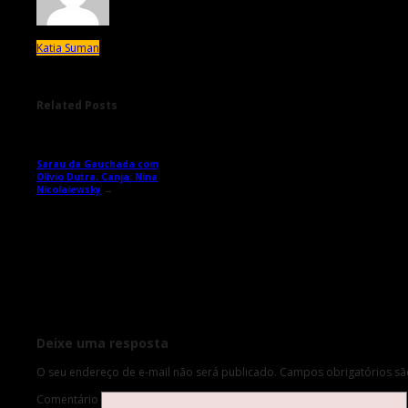
Katia Suman
Related Posts
Sarau da Gauchada com
Olívio Dutra. Canja: Nina
Nicolaiewsky
→
Deixe uma resposta
O seu endereço de e-mail não será publicado.
Campos obrigatórios s
Comentário