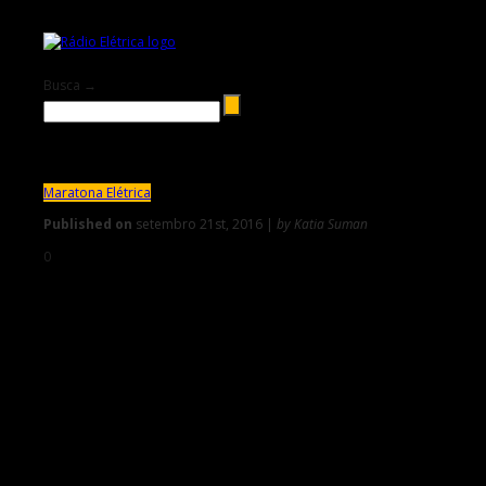
Busca →
Maratona Elétrica
Published on
setembro 21st, 2016 |
by Katia Suman
0