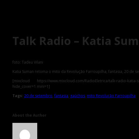
Talk Radio – Katia Sum
foto: Tadeu Vilani
Katia Suman retoma o mito da Revolução Farroupilha, fantasia, 20 de s
[mixcloud https://www.mixcloud.com/RadioEletrica/talk-radio-k
hide_cover=1 mini=1]
Tags:
20 de setembro
,
fantasia
,
gaúchos
,
mito Revolução Farroupilha
About the Author