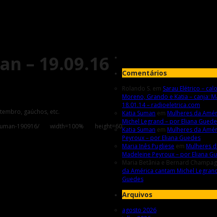
an – 19.09.16
Comentários
Rolando S.
em
Sarau Elétrico – calo
Moreno, Grando e Katia – canja: M
18.01.14 – radioeletrica.com
etembro, gaúchos, etc.
Katia Suman
em
Mulheres da Amér
Michel Legrand – por Eliana Gued
atia-suman-190916/ width=100% height=60
Katia Suman
em
Mulheres da Amér
Peyroux – por Eliana Guedes
Maria Inês Pugliese
em
Mulheres d
Madeleine Peyroux – por Eliana G
Maria Betânia e Bernard Champa
da América cantam Michel Legrand
Guedes
Arquivos
agosto 2026