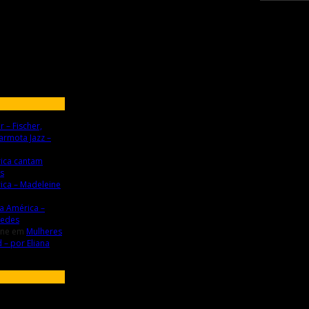
r – Fischer,
armota Jazz –
ica cantam
es
ica – Madeleine
a América –
uedes
gne
em
Mulheres
 – por Eliana