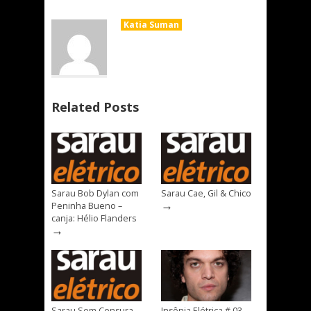
Katia Suman
Related Posts
Sarau Bob Dylan com
Sarau Cae, Gil & Chico
→
Peninha Bueno –
canja: Hélio Flanders
→
Sarau Sem Censura –
Insônia Elétrica # 03 –