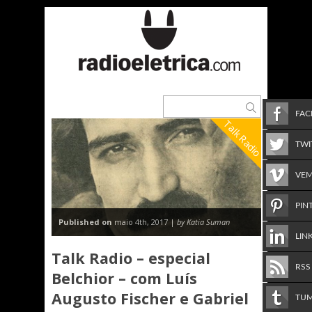
FA
Talk Radio
TWI
VE
PIN
Published on
maio 4th, 2017 |
by Katia Suman
LIN
Talk Radio – especial
RSS
Belchior – com Luís
Augusto Fischer e Gabriel
TU