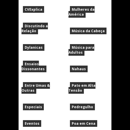
CVExplica
Mulheres da
América
Discutindo a
Relação
Música da Cabeça
Dylanicas
Música para
Adultos
Ensaios
Dissonantes
Nahaus
Entre Umas &
Pato em Alta
Outras
Tensão
Especiais
Pedregulho
Eventos
Poa em Cena