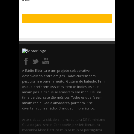
A Rádio Elétrica é um projeto colaborativo,
desenvolvido entre amigos. Todos curtem som,
pesquisam e ouvem muito. Gostam do babado. Tem
os que preferem os sixties, tem os indies, os que
amam jazz e os que se amarram em mpb. De um
time de dez, sete são músicos. Todos os que fazem
amam rádio. Rádio amadores, portanto. E se
divertem com a rádio. Brinquedinho elétrico.
Arte
cidadania
cidade
cinema
cultura
DR
feminismo
Guia do Jazz
Ismael Caneppele
jazz
leis
literatura
maconha
Mate Elétrico
música
música portuguesa