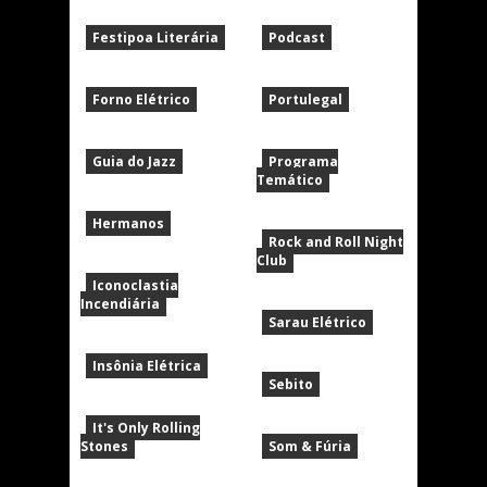
Festipoa Literária
Podcast
Forno Elétrico
Portulegal
Guia do Jazz
Programa
Temático
Hermanos
Rock and Roll Night
Club
Iconoclastia
Incendiária
Sarau Elétrico
Insônia Elétrica
Sebito
It's Only Rolling
Stones
Som & Fúria