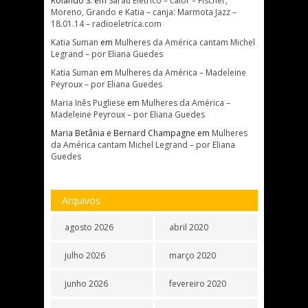
Rolando S.
em
Sarau Elétrico – calor – Fischer,
Moreno, Grando e Katia – canja: Marmota Jazz –
18.01.14 – radioeletrica.com
Katia Suman
em
Mulheres da América cantam Michel
Legrand – por Eliana Guedes
Katia Suman
em
Mulheres da América – Madeleine
Peyroux – por Eliana Guedes
Maria Inês Pugliese
em
Mulheres da América –
Madeleine Peyroux – por Eliana Guedes
Maria Betânia e Bernard Champagne
em
Mulheres
da América cantam Michel Legrand – por Eliana
Guedes
Arquivos
agosto 2026
abril 2020
julho 2026
março 2020
junho 2026
fevereiro 2020