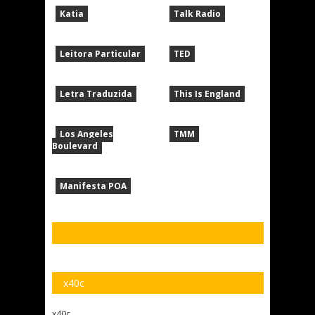
Katia
Talk Radio
Leitora Particular
TED
Letra Traduzida
This Is England
Los Angeles
TMM
Boulevard
Manifesta POA
x40c
x40c