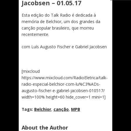
Jacobsen – 01.05.17
Esta edição do Talk Radio é dedicada à
memória de Belchior, um dos grandes da
canção popular brasileiro, que morreu
recentemente.
com Luís Augusto Fischer e Gabriel Jacobsen
[mixcloud
https://www.mixcloud.com/RadioEletrica/talk-
radio-especial-belchior-com-lu%C3%ADs-
augusto-fischer-e-gabriel-jacobsen-010517/
width=100% height=60 hide_cover=1 mini=1]
Tags:
Belchior
,
canção
,
MPB
About the Author