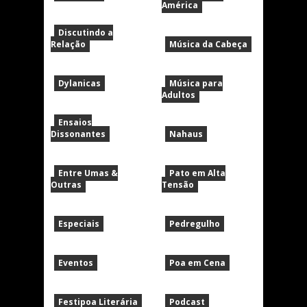
América
Discutindo a
Relação
Música da Cabeça
Dylanicas
Música para
Adultos
Ensaios
Dissonantes
Nahaus
Entre Umas &
Pato em Alta
Outras
Tensão
Especiais
Pedregulho
Eventos
Poa em Cena
Festipoa Literária
Podcast