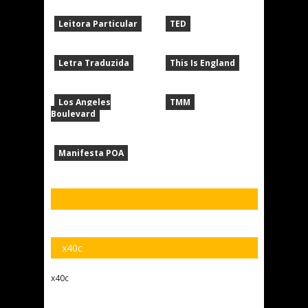
Leitora Particular
TED
Letra Traduzida
This Is England
Los Angeles
TMM
Boulevard
Manifesta POA
x40c
x40c