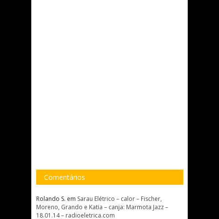
Comentários
Rolando S.
em
Sarau Elétrico – calor – Fischer,
Moreno, Grando e Katia – canja: Marmota Jazz –
18.01.14 – radioeletrica.com