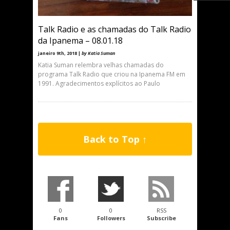
Talk Radio e as chamadas do Talk Radio
da Ipanema – 08.01.18
janeiro 9th, 2018 |
by Katia Suman
Katia Suman relembra velhas chamadas do
programa Talk Radio que criou na Ipanema FM em
1991. Agradecimentos explícitos ao Paulo
Back to Top ↑
0
0
RSS
Fans
Followers
Subscribe