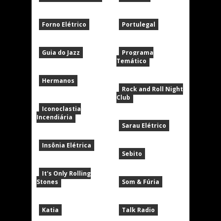
Forno Elétrico
Portulegal
Guia do Jazz
Programa
Temático
Hermanos
Rock and Roll Night
Club
Iconoclastia
Incendiária
Sarau Elétrico
Insônia Elétrica
Sebito
It's Only Rolling
Stones
Som & Fúria
Katia
Talk Radio