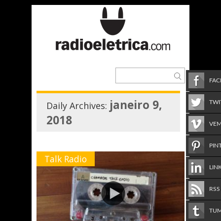
FA
janeiro 9,
TWI
Daily Archives:
2018
VE
PIN
Talk Radio
LIN
RSS
TU