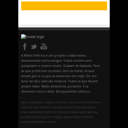
A Rádio Elétrica é um projeto colaborativo,
desenvolvido entre amigos. Todos curtem som,
pesquisam e ouvem muito. Gostam do babado. Tem
os que preferem os sixties, tem os indies, os que
amam jazz e os que se amarram em mpb. De um
time de dez, sete são músicos. Todos os que fazem
amam rádio. Rádio amadores, portanto. E se
divertem com a rádio. Brinquedinho elétrico.
Arte
cidadania
cidade
cinema
cultura
DR
feminismo
Guia do Jazz
Ismael Caneppele
jazz
leis
literatura
maconha
Mate Elétrico
música
música portuguesa
poesia
política
porto alegre
sarau
Sarau Elétrico
sustentabilidade
teatro