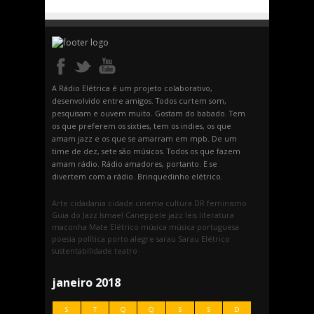
A Rádio Elétrica é um projeto colaborativo,
desenvolvido entre amigos. Todos curtem som,
pesquisam e ouvem muito. Gostam do babado. Tem
os que preferem os sixties, tem os indies, os que
amam jazz e os que se amarram em mpb. De um
time de dez, sete são músicos. Todos os que fazem
amam rádio. Rádio amadores, portanto. E se
divertem com a rádio. Brinquedinho elétrico.
Arte
cidadania
cidade
cinema
cultura
DR
feminismo
Guia do Jazz
Ismael Caneppele
jazz
leis
literatura
maconha
Mate Elétrico
música
música portuguesa
poesia
política
porto alegre
sarau
Sarau Elétrico
sustentabilidade
teatro
janeiro 2018
S
T
Q
Q
S
S
D