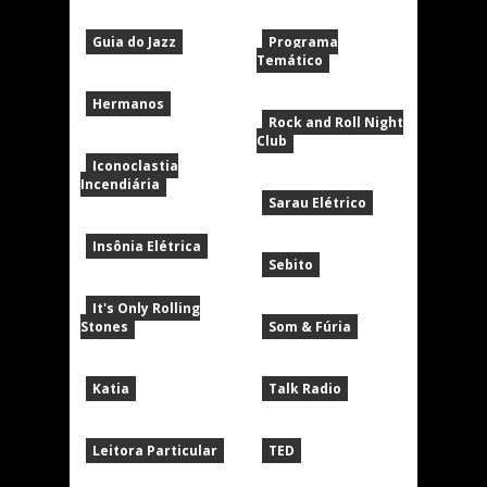
Guia do Jazz
Programa
Temático
Hermanos
Rock and Roll Night
Club
Iconoclastia
Incendiária
Sarau Elétrico
Insônia Elétrica
Sebito
It's Only Rolling
Stones
Som & Fúria
Katia
Talk Radio
Leitora Particular
TED