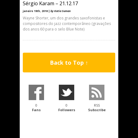
Sérgio Karam – 21.12.17
janeiro 19th, 2018 |
by Katia Suman
Wayne Shorter, um dos grandes saxofonistas e
compositores do jazz contemporâneo (gravações
dos anos 60 para o selo Blue Note)
Back to Top ↑
0
0
RSS
Fans
Followers
Subscribe