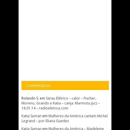
Comentários
Rolando S.
em
Sarau Elétrico – calor – Fischer,
Moreno, Grando e Katia – canja: Marmota Jazz –
18.01.14 – radioeletrica.com
Katia Suman
em
Mulheres da América cantam Michel
Legrand – por Eliana Guedes
Katia Suman
em
Mulheres da América – Madeleine