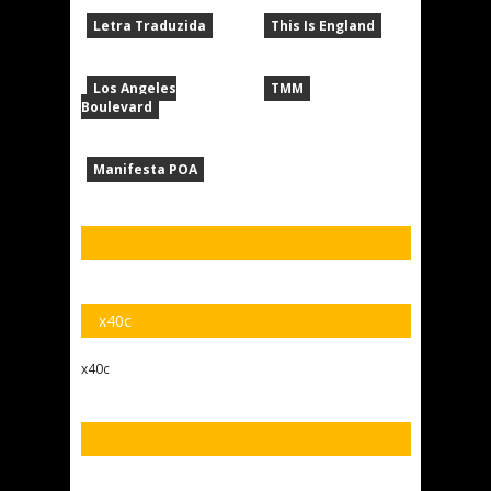
Letra Traduzida
This Is England
Los Angeles
TMM
Boulevard
Manifesta POA
x40c
x40c