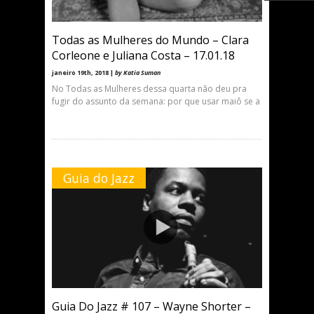
Todas as Mulheres do Mundo – Clara
Corleone e Juliana Costa – 17.01.18
janeiro 19th, 2018 |
by Katia Suman
No Todas as Mulheres dessa quarta não deu pra
fugir do assunto da semana: por que usar maiô se a
Guia do Jazz
Guia Do Jazz # 107 – Wayne Shorter –