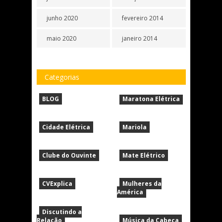
junho 2020
fevereiro 2014
maio 2020
janeiro 2014
Categorias
BLOG
Maratona Elétrica
Cidade Elétrica
Mariola
Clube do Ouvinte
Mate Elétrico
CVExplica
Mulheres da
América
Discutindo a
Relação
Música da Cabeça