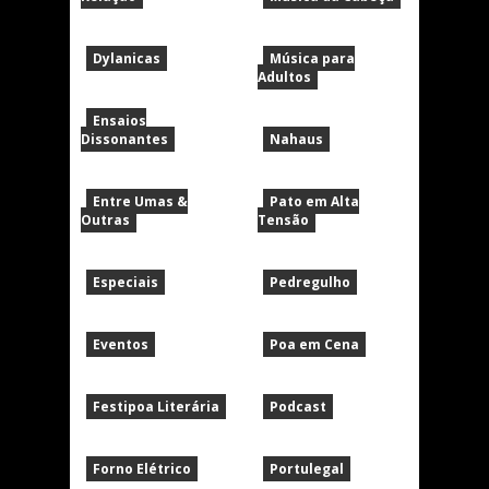
Dylanicas
Música para
Adultos
Ensaios
Dissonantes
Nahaus
Entre Umas &
Pato em Alta
Outras
Tensão
Especiais
Pedregulho
Eventos
Poa em Cena
Festipoa Literária
Podcast
Forno Elétrico
Portulegal