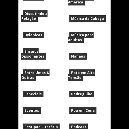
América
Discutindo a
Relação
Música da Cabeça
Dylanicas
Música para
Adultos
Ensaios
Dissonantes
Nahaus
Entre Umas &
Pato em Alta
Outras
Tensão
Especiais
Pedregulho
Eventos
Poa em Cena
Festipoa Literária
Podcast