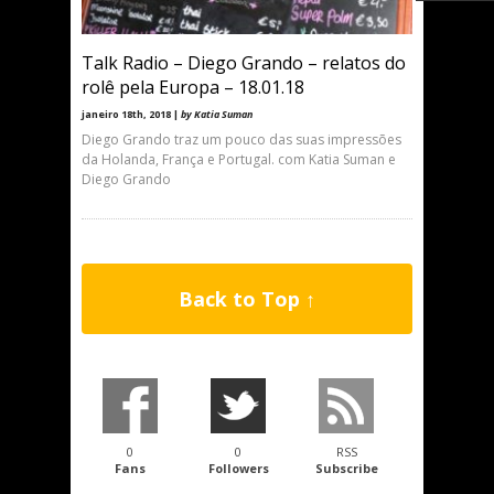
Talk Radio – Diego Grando – relatos do
rolê pela Europa – 18.01.18
janeiro 18th, 2018 |
by Katia Suman
Diego Grando traz um pouco das suas impressões
da Holanda, França e Portugal. com Katia Suman e
Diego Grando
Back to Top ↑
0
0
RSS
Fans
Followers
Subscribe