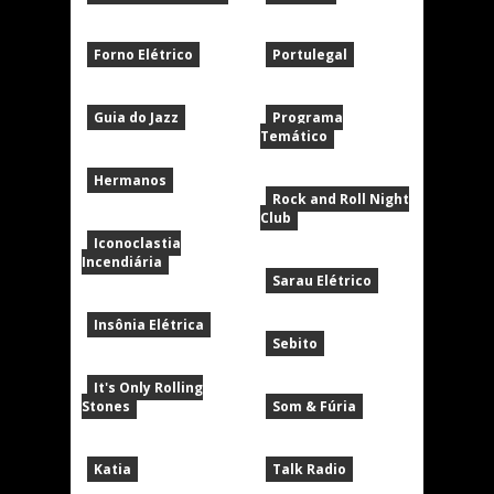
Forno Elétrico
Portulegal
Guia do Jazz
Programa
Temático
Hermanos
Rock and Roll Night
Club
Iconoclastia
Incendiária
Sarau Elétrico
Insônia Elétrica
Sebito
It's Only Rolling
Stones
Som & Fúria
Katia
Talk Radio