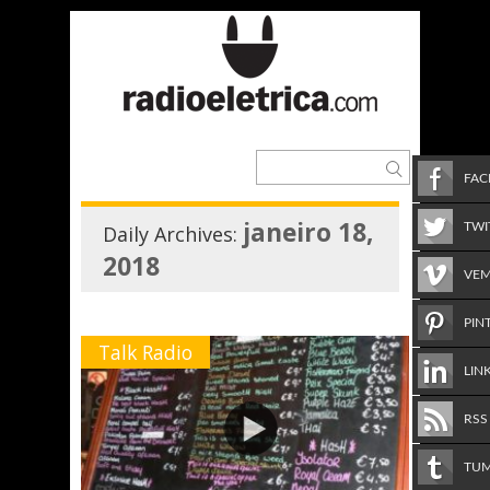
FA
janeiro 18,
TWI
Daily Archives:
2018
VE
PIN
Talk Radio
LIN
RSS
TU