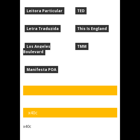
Leitora Particular
TED
Letra Traduzida
This Is England
Los Angeles
TMM
Boulevard
Manifesta POA
x40c
x40c