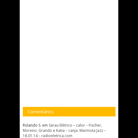
Comentários
Rolando S.
em
Sarau Elétrico – calor – Fischer,
Moreno, Grando e Katia – canja: Marmota Jazz –
18.01.14 – radioeletrica.com