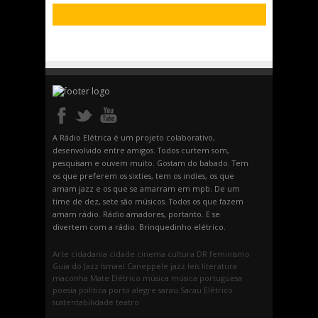
A Rádio Elétrica é um projeto colaborativo,
desenvolvido entre amigos. Todos curtem som,
pesquisam e ouvem muito. Gostam do babado. Tem
os que preferem os sixties, tem os indies, os que
amam jazz e os que se amarram em mpb. De um
time de dez, sete são músicos. Todos os que fazem
amam rádio. Rádio amadores, portanto. E se
divertem com a rádio. Brinquedinho elétrico.
Arte
cidadania
cidade
cinema
cultura
DR
feminismo
Guia do Jazz
Ismael Caneppele
jazz
leis
literatura
maconha
Mate Elétrico
música
música portuguesa
poesia
política
porto alegre
sarau
Sarau Elétrico
sustentabilidade
teatro