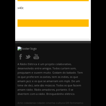
x40c
A Rádio Elétrica é um projeto colaborativo,
desenvolvido entre amigos. Todos curtem som,
pesquisam e ouvem muito. Gostam do babado. Tem
os que preferem os sixties, tem os indies, os que
amam jazz e os que se amarram em mpb. De um
time de dez, sete são músicos. Todos os que fazem
amam rádio. Rádio amadores, portanto. E se
divertem com a rádio. Brinquedinho elétrico.
Arte
cidadania
cidade
cinema
cultura
DR
feminismo