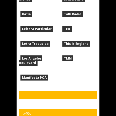
Katia
Talk Radio
Leitora Particular
TED
Letra Traduzida
This Is England
Los Angeles
TMM
Boulevard
Manifesta POA
x40c