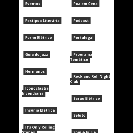
Eventos
Poa em Cena
Festipoa Literária
Podcast
Forno Elétrico
Portulegal
Guia do Jazz
Programa
Temático
Hermanos
Rock and Roll Night
Club
Iconoclastia
Incendiária
Sarau Elétrico
Insônia Elétrica
Sebito
It's Only Rolling
Stones
Som & Fúria