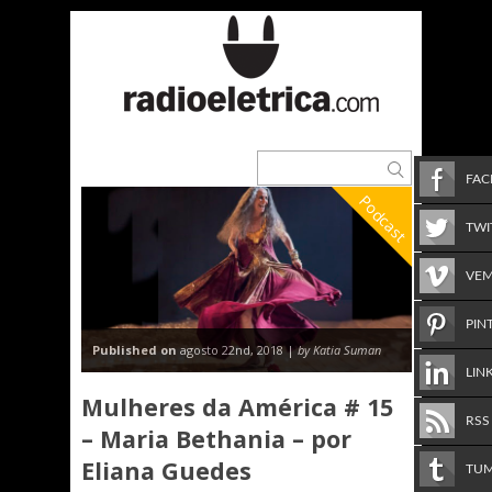
FA
Podcast
TWI
VE
PIN
Published on
agosto 22nd, 2018 |
by Katia Suman
LIN
Mulheres da América # 15
RSS
– Maria Bethania – por
Eliana Guedes
TU