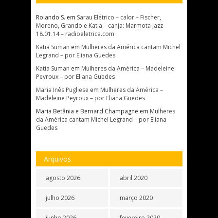
Rolando S.
em
Sarau Elétrico – calor – Fischer,
Moreno, Grando e Katia – canja: Marmota Jazz –
18.01.14 – radioeletrica.com
Katia Suman
em
Mulheres da América cantam Michel
Legrand – por Eliana Guedes
Katia Suman
em
Mulheres da América – Madeleine
Peyroux – por Eliana Guedes
Maria Inês Pugliese
em
Mulheres da América –
Madeleine Peyroux – por Eliana Guedes
Maria Betânia e Bernard Champagne
em
Mulheres
da América cantam Michel Legrand – por Eliana
Guedes
Arquivos
agosto 2026
abril 2020
julho 2026
março 2020
junho 2026
fevereiro 2020