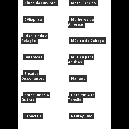
Clube do Ouvinte
Mate Elétrico
CVExplica
Mulheres da
América
Discutindo a
Relação
Música da Cabeça
Dylanicas
Música para
Adultos
Ensaios
Dissonantes
Nahaus
Entre Umas &
Pato em Alta
Outras
Tensão
Especiais
Pedregulho