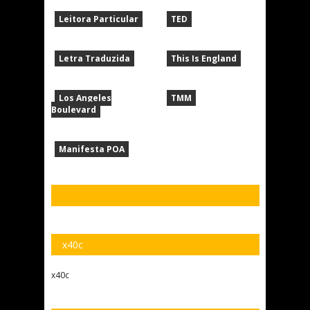
Leitora Particular
TED
Letra Traduzida
This Is England
Los Angeles
TMM
Boulevard
Manifesta POA
x40c
x40c