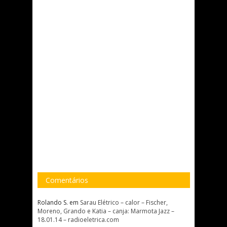
Comentários
Rolando S.
em
Sarau Elétrico – calor – Fischer,
Moreno, Grando e Katia – canja: Marmota Jazz –
18.01.14 – radioeletrica.com