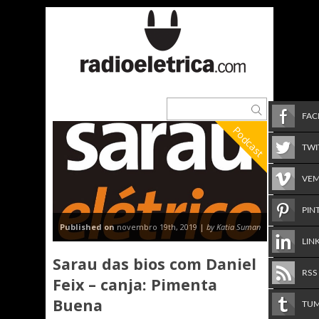
FA
Podcast
TWI
VE
PIN
Published on
novembro 19th, 2019 |
by Katia Suman
LIN
Sarau das bios com Daniel
RSS
Feix – canja: Pimenta
Buena
TU