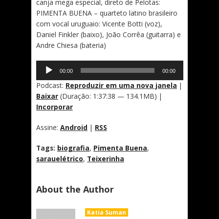
canja mega especial, direto de Pelotas:
PIMENTA BUENA – quarteto latino brasileiro
com vocal uruguaio: Vicente Botti (voz),
Daniel Finkler (baixo), João Corrêa (guitarra) e
Andre Chiesa (bateria)
Tocador
00:00
00:00
de
áudio
Podcast:
Reproduzir em uma nova janela
|
Baixar
(Duração: 1:37:38 — 134.1MB) |
Incorporar
Assine:
Android
|
RSS
Tags:
biografia
,
Pimenta Buena
,
sarauelétrico
,
Teixerinha
About the Author
Katia Suman