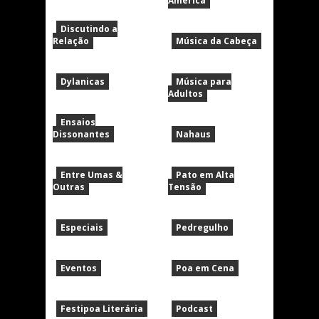
América
Discutindo a
Relação
Música da Cabeça
Dylanicas
Música para
Adultos
Ensaios
Dissonantes
Nahaus
Entre Umas &
Pato em Alta
Outras
Tensão
Especiais
Pedregulho
Eventos
Poa em Cena
Festipoa Literária
Podcast