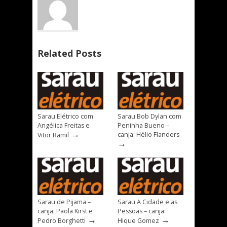
Related Posts
Sarau Elétrico com
Sarau Bob Dylan com
Angélica Freitas e
Peninha Bueno –
→
canja: Hélio Flanders
Vitor Ramil
→
Sarau de Pijama –
Sarau A Cidade e as
canja: Paola Kirst e
Pessoas – canja:
→
→
Pedro Borghetti
Hique Gomez