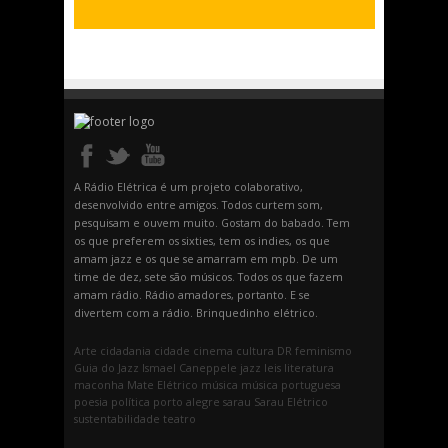
A Rádio Elétrica é um projeto colaborativo,
desenvolvido entre amigos. Todos curtem som,
pesquisam e ouvem muito. Gostam do babado. Tem
os que preferem os sixties, tem os indies, os que
amam jazz e os que se amarram em mpb. De um
time de dez, sete são músicos. Todos os que fazem
amam rádio. Rádio amadores, portanto. E se
divertem com a rádio. Brinquedinho elétrico.
Arte
cidadania
cidade
cinema
cultura
DR
feminismo
Guia do Jazz
Ismael Caneppele
jazz
leis
literatura
maconha
Mate Elétrico
música
música portuguesa
poesia
política
porto alegre
sarau
Sarau Elétrico
sustentabilidade
teatro