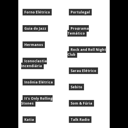
Forno Elétrico
Portulegal
Guia do Jazz
Programa
Temático
Hermanos
Rock and Roll Night
Club
Iconoclastia
Incendiária
Sarau Elétrico
Insônia Elétrica
Sebito
It's Only Rolling
Stones
Som & Fúria
Katia
Talk Radio