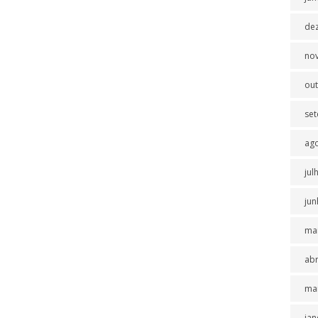
de
no
ou
se
ag
jul
jun
ma
abr
ma
jan