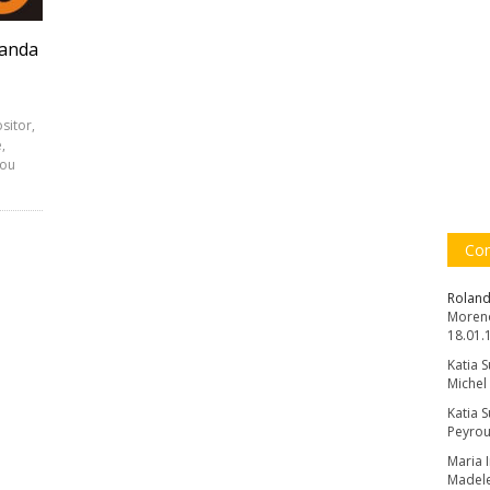
nanda
sitor,
,
tou
Com
Roland
Moreno
18.01.
Katia 
Michel
Katia 
Peyrou
Maria 
Madele