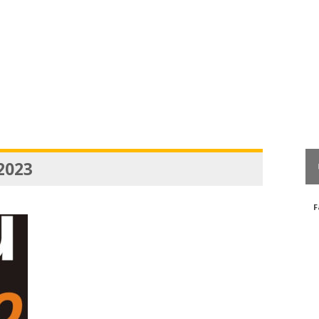
 2023
F