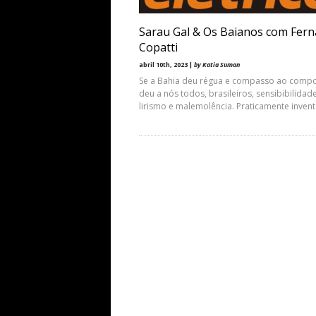
Sarau Gal & Os Baianos com Fer
Copatti
abril 10th, 2023 |
by Katia Suman
Se a Bahia deu régua e compasso ao compo
deu a nós todos, brasileiros, sensibibilidade
lirismo e malemolência. Praticamente inven