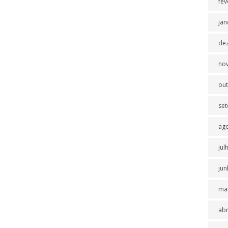
fev
jan
de
no
ou
se
ag
jul
jun
ma
abr