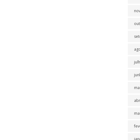
no
ou
se
ag
jul
jun
ma
abr
ma
fev
jan