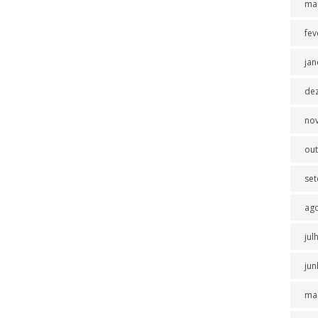
ma
fev
jan
de
no
ou
se
ag
jul
jun
ma