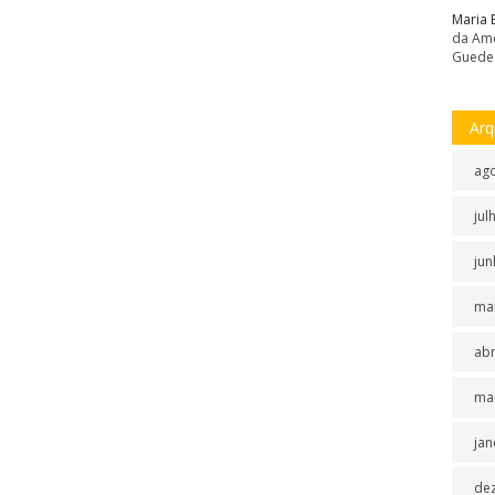
Maria 
da Amé
Guede
Arq
ag
jul
jun
ma
abr
ma
jan
de