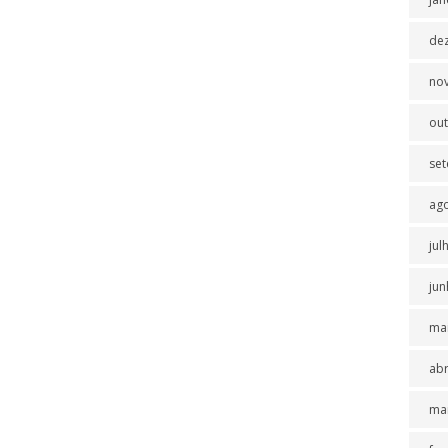
de
no
ou
se
ag
jul
jun
ma
abr
ma