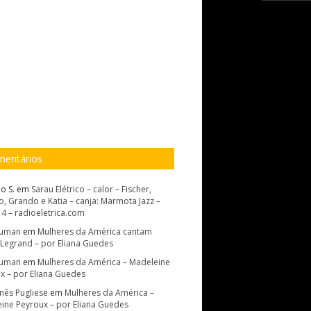
entários
o S.
em
Sarau Elétrico – calor – Fischer,
, Grando e Katia – canja: Marmota Jazz –
14 – radioeletrica.com
Suman
em
Mulheres da América cantam
 Legrand – por Eliana Guedes
Suman
em
Mulheres da América – Madeleine
x – por Eliana Guedes
Inês Pugliese
em
Mulheres da América –
ine Peyroux – por Eliana Guedes