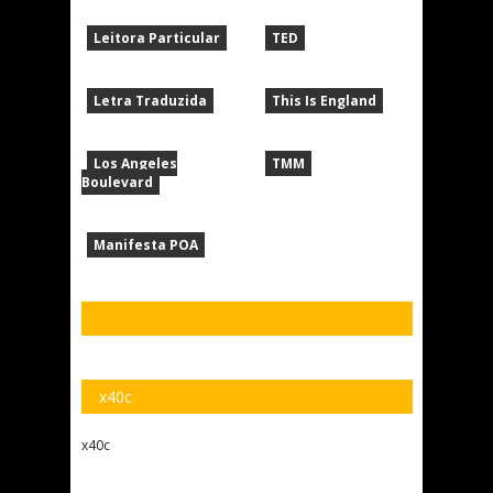
Leitora Particular
TED
Letra Traduzida
This Is England
Los Angeles
TMM
Boulevard
Manifesta POA
x40c
x40c