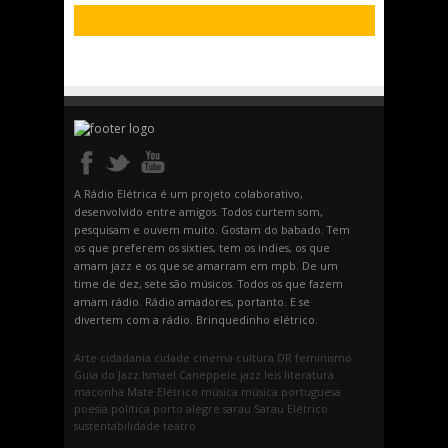
A Rádio Elétrica é um projeto colaborativo,
desenvolvido entre amigos. Todos curtem som,
pesquisam e ouvem muito. Gostam do babado. Tem
os que preferem os sixties, tem os indies, os que
amam jazz e os que se amarram em mpb. De um
time de dez, sete são músicos. Todos os que fazem
amam rádio. Rádio amadores, portanto. E se
divertem com a rádio. Brinquedinho elétrico.
Arte
cidadania
cidade
cinema
cultura
DR
feminismo
Guia do Jazz
Ismael Caneppele
jazz
leis
literatura
maconha
Mate Elétrico
música
música portuguesa
poesia
política
porto alegre
sarau
Sarau Elétrico
sustentabilidade
teatro