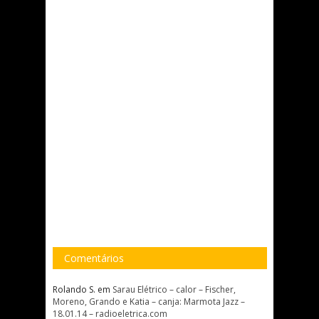
Comentários
Rolando S.
em
Sarau Elétrico – calor – Fischer,
Moreno, Grando e Katia – canja: Marmota Jazz –
18.01.14 – radioeletrica.com