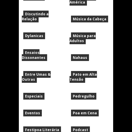
América
Discutindo a
Relação
Música da Cabeça
Dylanicas
Música para
Adultos
Ensaios
Dissonantes
Nahaus
Entre Umas &
Pato em Alta
Outras
Tensão
Especiais
Pedregulho
Eventos
Poa em Cena
Festipoa Literária
Podcast