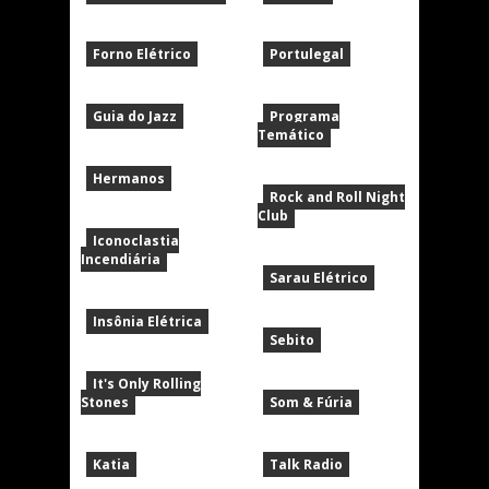
Forno Elétrico
Portulegal
Guia do Jazz
Programa
Temático
Hermanos
Rock and Roll Night
Club
Iconoclastia
Incendiária
Sarau Elétrico
Insônia Elétrica
Sebito
It's Only Rolling
Stones
Som & Fúria
Katia
Talk Radio