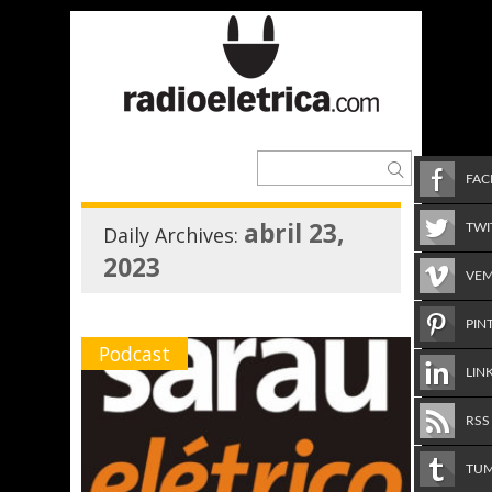
FA
abril 23,
TWI
Daily Archives:
2023
VE
PIN
Podcast
LIN
RSS
TU