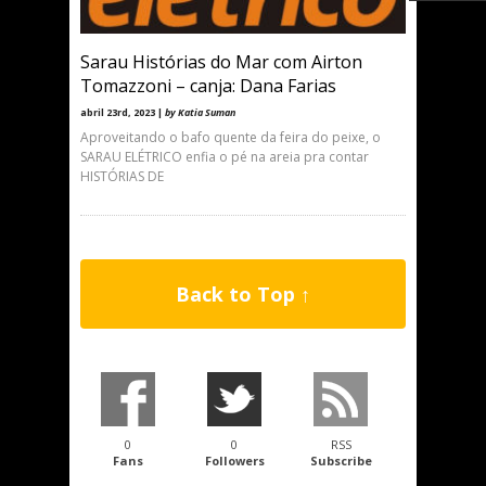
Sarau Histórias do Mar com Airton
Tomazzoni – canja: Dana Farias
abril 23rd, 2023 |
by Katia Suman
Aproveitando o bafo quente da feira do peixe, o
SARAU ELÉTRICO enfia o pé na areia pra contar
HISTÓRIAS DE
Back to Top ↑
0
0
RSS
Fans
Followers
Subscribe