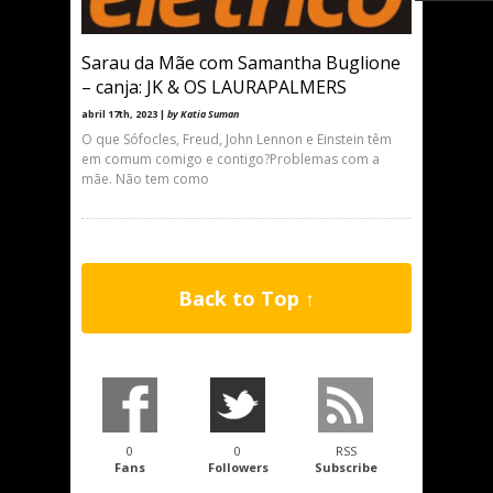
Sarau da Mãe com Samantha Buglione
– canja: JK & OS LAURAPALMERS
abril 17th, 2023 |
by Katia Suman
O que Sófocles, Freud, John Lennon e Einstein têm
em comum comigo e contigo?Problemas com a
mãe. Não tem como
Back to Top ↑
0
0
RSS
Fans
Followers
Subscribe