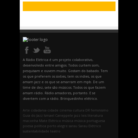
A Rádio Elétrica é um projeto colaborativo,
desenvolvido entre amigos. Todos curtem som,
pesquisam e ouvem muito. Gostam do babado. Tem
os que preferem os sixties, tem os indies, os que
amam jazz e os que se amarram em mpb. De um
time de dez, sete são músicos. Todos os que fazem
amam rádio. Rádio amadores, portanto. E se
divertem com a rádio. Brinquedinho elétrico.
Arte
cidadania
cidade
cinema
cultura
DR
feminismo
Guia do Jazz
Ismael Caneppele
jazz
leis
literatura
maconha
Mate Elétrico
música
música portuguesa
poesia
política
porto alegre
sarau
Sarau Elétrico
sustentabilidade
teatro