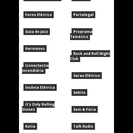
Forno Elétrico
Portulegal
Guia do Jazz
Programa
Temático
Hermanos
Rock and Roll Night
Club
Iconoclastia
Incendiária
Sarau Elétrico
Insônia Elétrica
Sebito
It's Only Rolling
Stones
Som & Fúria
Katia
Talk Radio