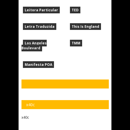
Leitora Particular
TED
Letra Traduzida
This Is England
Los Angeles
TMM
Boulevard
Manifesta POA
x40c
x40c