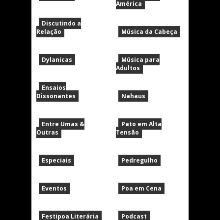
América
Discutindo a
Relação
Música da Cabeça
Dylanicas
Música para
Adultos
Ensaios
Dissonantes
Nahaus
Entre Umas &
Pato em Alta
Outras
Tensão
Especiais
Pedregulho
Eventos
Poa em Cena
Festipoa Literária
Podcast