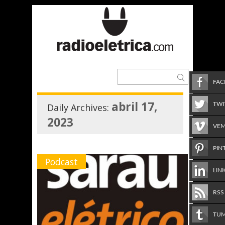
FA
abril 17,
TWI
Daily Archives:
2023
VE
PIN
Podcast
LIN
RSS
TU