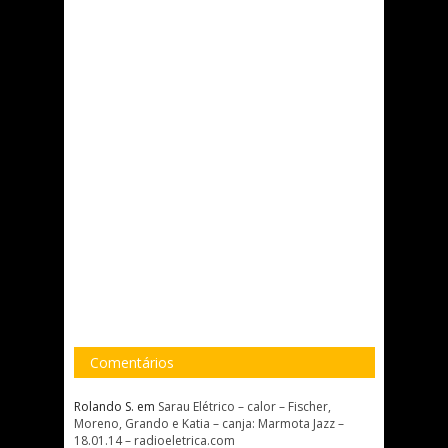
Comentários
Rolando S.
em
Sarau Elétrico – calor – Fischer,
Moreno, Grando e Katia – canja: Marmota Jazz –
18.01.14 – radioeletrica.com