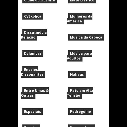
Clube do Ouvinte
Mate Elétrico
CVExplica
Mulheres da
América
Discutindo a
Relação
Música da Cabeça
Dylanicas
Música para
Adultos
Ensaios
Dissonantes
Nahaus
Entre Umas &
Pato em Alta
Outras
Tensão
Especiais
Pedregulho