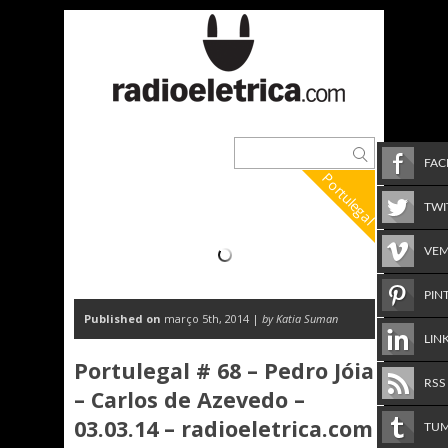
FA
Portulegal
TWI
VE
PIN
Published on
março 5th, 2014 |
by Katia Suman
LIN
Portulegal # 68 – Pedro Jóia
RSS
– Carlos de Azevedo –
03.03.14 – radioeletrica.com
TU