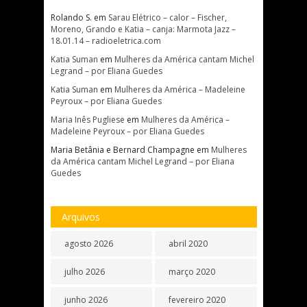
Rolando S.
em
Sarau Elétrico – calor – Fischer,
Moreno, Grando e Katia – canja: Marmota Jazz –
18.01.14 – radioeletrica.com
Katia Suman
em
Mulheres da América cantam Michel
Legrand – por Eliana Guedes
Katia Suman
em
Mulheres da América – Madeleine
Peyroux – por Eliana Guedes
Maria Inês Pugliese
em
Mulheres da América –
Madeleine Peyroux – por Eliana Guedes
Maria Betânia e Bernard Champagne
em
Mulheres
da América cantam Michel Legrand – por Eliana
Guedes
Arquivos
agosto 2026
abril 2020
julho 2026
março 2020
junho 2026
fevereiro 2020