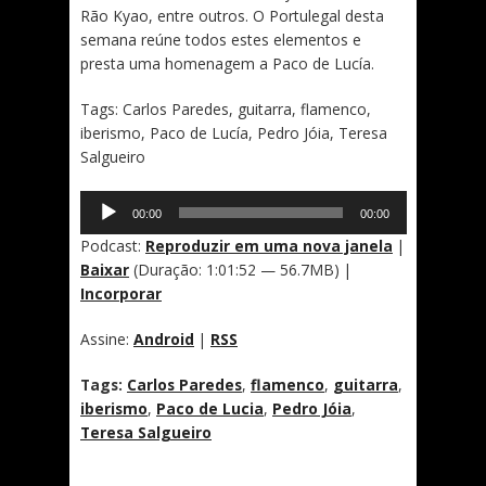
Rão Kyao, entre outros. O Portulegal desta
semana reúne todos estes elementos e
presta uma homenagem a Paco de Lucía.
Tags: Carlos Paredes, guitarra, flamenco,
iberismo, Paco de Lucía, Pedro Jóia, Teresa
Salgueiro
Tocador
00:00
00:00
de
áudio
Podcast:
Reproduzir em uma nova janela
|
Baixar
(Duração: 1:01:52 — 56.7MB) |
Incorporar
Assine:
Android
|
RSS
Tags:
Carlos Paredes
,
flamenco
,
guitarra
,
iberismo
,
Paco de Lucia
,
Pedro Jóia
,
Teresa Salgueiro