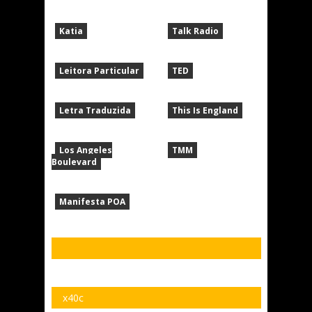
Katia
Talk Radio
Leitora Particular
TED
Letra Traduzida
This Is England
Los Angeles
TMM
Boulevard
Manifesta POA
x40c