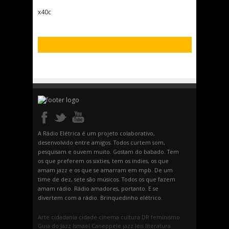
x40c
A Rádio Elétrica é um projeto colaborativo,
desenvolvido entre amigos. Todos curtem som,
pesquisam e ouvem muito. Gostam do babado. Tem
os que preferem os sixties, tem os indies, os que
amam jazz e os que se amarram em mpb. De um
time de dez, sete são músicos. Todos os que fazem
amam rádio. Rádio amadores, portanto. E se
divertem com a rádio. Brinquedinho elétrico.
Arte
cidadania
cidade
cinema
cultura
DR
feminismo
Guia do Jazz
Ismael Caneppele
jazz
leis
literatura