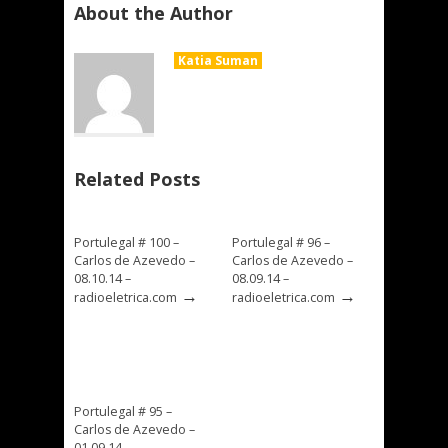
About the Author
Katia Suman
Related Posts
Portulegal # 100 –
Portulegal # 96 –
Carlos de Azevedo –
Carlos de Azevedo –
08.10.14 –
08.09.14 –
→
→
radioeletrica.com
radioeletrica.com
Portulegal # 95 –
Carlos de Azevedo –
01.09.14 –