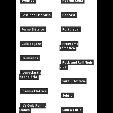
Eventos
Poa em Cena
Festipoa Literária
Podcast
Forno Elétrico
Portulegal
Guia do Jazz
Programa
Temático
Hermanos
Rock and Roll Night
Club
Iconoclastia
Incendiária
Sarau Elétrico
Insônia Elétrica
Sebito
It's Only Rolling
Stones
Som & Fúria