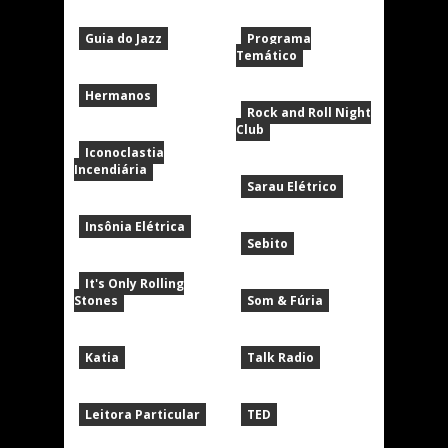
Guia do Jazz
Programa
Temático
Hermanos
Rock and Roll Night
Club
Iconoclastia
Incendiária
Sarau Elétrico
Insônia Elétrica
Sebito
It's Only Rolling
Stones
Som & Fúria
Katia
Talk Radio
Leitora Particular
TED