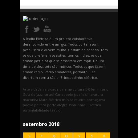
A Rádio Elétrica é um projeto colaborativo,
desenvolvido entre amigos. Todos curtem som,
pesquisam e ouvem muito. Gostam do babado. Tem
os que preferem os sixties, tem os indies, os que
amam jazz e os que se amarram em mpb. De um
time de dez, sete são músicos. Todos os que fazem
amam rádio. Rádio amadores, portanto. E se
divertem com a rádio. Brinquedinho elétrico.
Arte
cidadania
cidade
cinema
cultura
DR
feminismo
Guia do Jazz
Ismael Caneppele
jazz
leis
literatura
maconha
Mate Elétrico
música
música portuguesa
poesia
política
porto alegre
sarau
Sarau Elétrico
sustentabilidade
teatro
setembro 2018
S
T
Q
Q
S
S
D