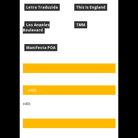
Letra Traduzida
This Is England
Los Angeles
TMM
Boulevard
Manifesta POA
x40c
x40c