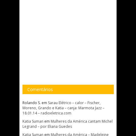
Comentários
Rolando S.
em
Sarau Elétrico – calor – Fischer,
Moreno, Grando e Katia – canja: Marmota Jazz –
18.01.14 – radioeletrica.com
Katia Suman
em
Mulheres da América cantam Michel
Legrand – por Eliana Guedes
Katia Suman
em
Mulheres da América – Madeleine