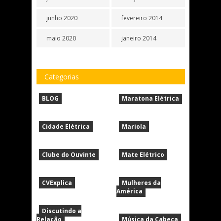
junho 2020
fevereiro 2014
maio 2020
janeiro 2014
Categorias
BLOG
Maratona Elétrica
Cidade Elétrica
Mariola
Clube do Ouvinte
Mate Elétrico
CVExplica
Mulheres da
América
Discutindo a
Relação
Música da Cabeça