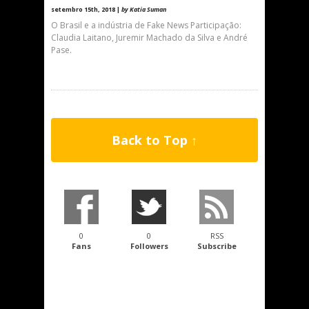
setembro 15th, 2018 |
by Katia Suman
O Brasil e a indústria de Fake News Participação:
Claudia Laitano, Juremir Machado da Silva e André
Pase.
Back to Top ↑
0
0
RSS
Fans
Followers
Subscribe