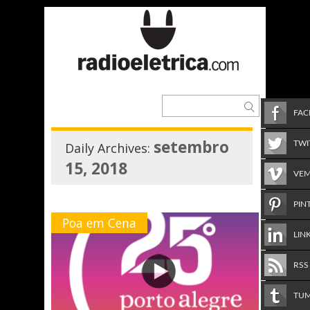
FA
setembro
TWI
Daily Archives:
15, 2018
VE
PIN
Poa em Cena
LIN
RSS
TU