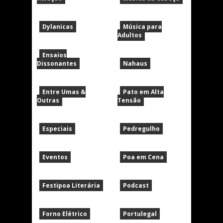
Dylanicas
Música para
Adultos
Ensaios
Dissonantes
Nahaus
Entre Umas &
Pato em Alta
Outras
Tensão
Especiais
Pedregulho
Eventos
Poa em Cena
Festipoa Literária
Podcast
Forno Elétrico
Portulegal