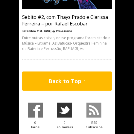
Sebito #2, com Thays Prado e Clarissa
Ferreira – por Rafael Escobar
setembro 21st, 2018 |
by Katia Suman
Entre outras coisas, nesse programa foram citados:
Música – Enxame, As Batucas- Orquestra Feminina
de Bateria e Percussão, RAFUAGI, As
Back to Top ↑
0
0
RSS
Fans
Followers
Subscribe