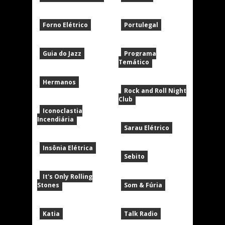
Forno Elétrico
Portulegal
Guia do Jazz
Programa
Temático
Hermanos
Rock and Roll Night
Club
Iconoclastia
Incendiária
Sarau Elétrico
Insônia Elétrica
Sebito
It's Only Rolling
Stones
Som & Fúria
Katia
Talk Radio