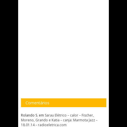
Comentários
Rolando S.
em
Sarau Elétrico – calor – Fischer,
Moreno, Grando e Katia – canja: Marmota Jazz –
18.01.14 – radioeletrica.com