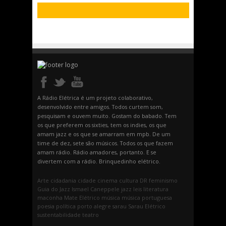
A Rádio Elétrica é um projeto colaborativo,
desenvolvido entre amigos. Todos curtem som,
pesquisam e ouvem muito. Gostam do babado. Tem
os que preferem os sixties, tem os indies, os que
amam jazz e os que se amarram em mpb. De um
time de dez, sete são músicos. Todos os que fazem
amam rádio. Rádio amadores, portanto. E se
divertem com a rádio. Brinquedinho elétrico.
Arte
cidadania
cidade
cinema
cultura
DR
feminismo
Guia do Jazz
Ismael Caneppele
jazz
leis
literatura
maconha
Mate Elétrico
música
música portuguesa
poesia
política
porto alegre
sarau
Sarau Elétrico
sustentabilidade
teatro