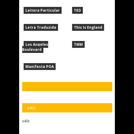
Leitora Particular
TED
Letra Traduzida
This Is England
Los Angeles
TMM
Boulevard
Manifesta POA
x40c
x40c