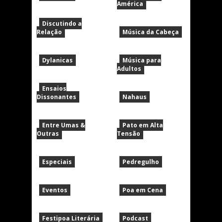
América
Discutindo a
Relação
Música da Cabeça
Dylanicas
Música para
Adultos
Ensaios
Dissonantes
Nahaus
Entre Umas &
Pato em Alta
Outras
Tensão
Especiais
Pedregulho
Eventos
Poa em Cena
Festipoa Literária
Podcast