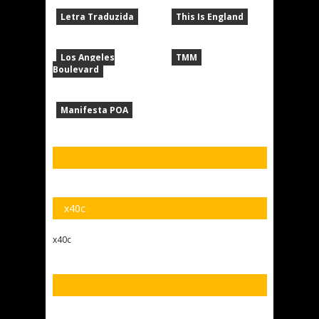
Letra Traduzida
This Is England
Los Angeles
TMM
Boulevard
Manifesta POA
x40c
x40c