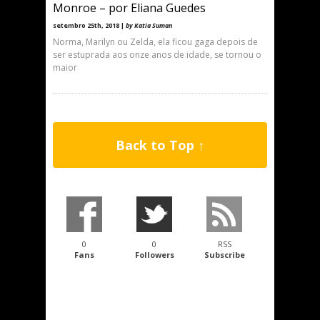
Monroe – por Eliana Guedes
setembro 25th, 2018 |
by Katia Suman
Norma, Marilyn ou Zelda, ela ficou gaga depois de
ser estuprada aos onze anos de idade, se tornou o
maior
Back to Top ↑
0
0
RSS
Fans
Followers
Subscribe