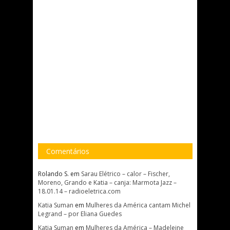
Comentários
Rolando S.
em
Sarau Elétrico – calor – Fischer,
Moreno, Grando e Katia – canja: Marmota Jazz –
18.01.14 – radioeletrica.com
Katia Suman
em
Mulheres da América cantam Michel
Legrand – por Eliana Guedes
Katia Suman
em
Mulheres da América – Madeleine