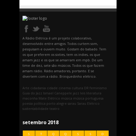
A Rádio Elétrica é um projeto colaborativo,
desenvolvido entre amigos. Todos curtem som,
pesquisam e ouvem muito. Gostam do babado. Tem
os que preferem os sixties, tem os indies, os que
amam jazz e os que se amarram em mpb. De um
time de dez, sete são músicos. Todos os que fazem
amam rádio. Rádio amadores, portanto. E se
divertem com a rádio. Brinquedinho elétrico.
Arte
cidadania
cidade
cinema
cultura
DR
feminismo
Guia do Jazz
Ismael Caneppele
jazz
leis
literatura
maconha
Mate Elétrico
música
música portuguesa
poesia
política
porto alegre
sarau
Sarau Elétrico
sustentabilidade
teatro
setembro 2018
S
T
Q
Q
S
S
D