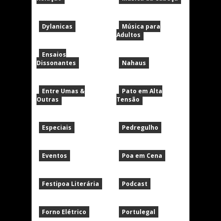
Dylanicas
Música para
Adultos
Ensaios
Dissonantes
Nahaus
Entre Umas &
Pato em Alta
Outras
Tensão
Especiais
Pedregulho
Eventos
Poa em Cena
Festipoa Literária
Podcast
Forno Elétrico
Portulegal