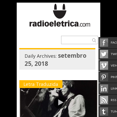
FA
setembro
TWI
Daily Archives:
25, 2018
VE
PIN
Letra Traduzida
LIN
RSS
TU