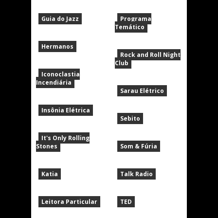
Guia do Jazz
Programa
Temático
Hermanos
Rock and Roll Night
Club
Iconoclastia
Incendiária
Sarau Elétrico
Insônia Elétrica
Sebito
It's Only Rolling
Stones
Som & Fúria
Katia
Talk Radio
Leitora Particular
TED