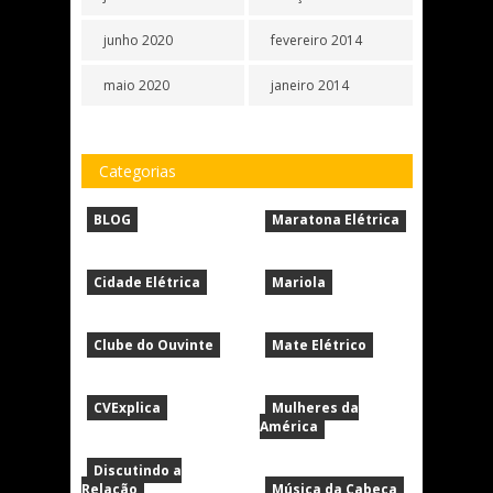
junho 2020
fevereiro 2014
maio 2020
janeiro 2014
Categorias
BLOG
Maratona Elétrica
Cidade Elétrica
Mariola
Clube do Ouvinte
Mate Elétrico
CVExplica
Mulheres da
América
Discutindo a
Relação
Música da Cabeça