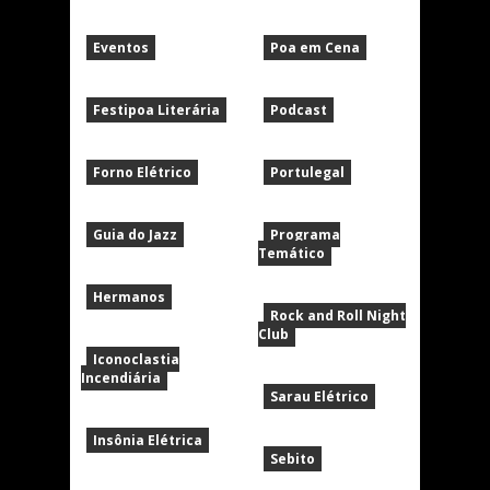
Eventos
Poa em Cena
Festipoa Literária
Podcast
Forno Elétrico
Portulegal
Guia do Jazz
Programa
Temático
Hermanos
Rock and Roll Night
Club
Iconoclastia
Incendiária
Sarau Elétrico
Insônia Elétrica
Sebito