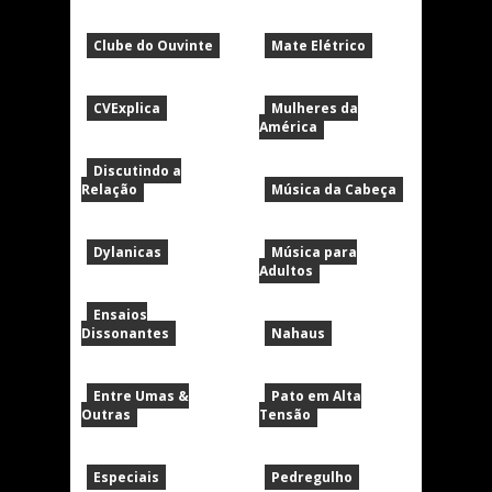
Clube do Ouvinte
Mate Elétrico
CVExplica
Mulheres da
América
Discutindo a
Relação
Música da Cabeça
Dylanicas
Música para
Adultos
Ensaios
Dissonantes
Nahaus
Entre Umas &
Pato em Alta
Outras
Tensão
Especiais
Pedregulho