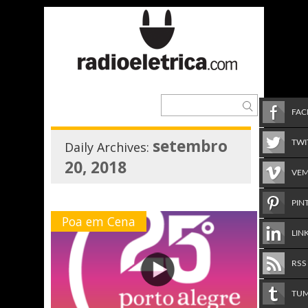
FA
setembro
TWI
Daily Archives:
20, 2018
VE
PIN
Poa em Cena
LIN
RSS
TU