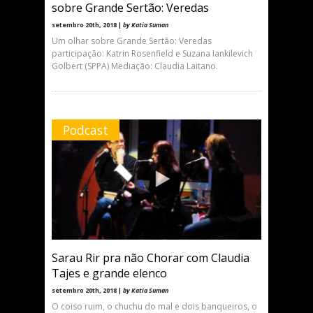
sobre Grande Sertão: Veredas
setembro 20th, 2018 |
by Katia Suman
Um olhar sobre Grande Sertão: Veredas
participação: Katrin Rosenfield e Suzana Iankilevich
Golbert (SPPA) Mediação: Claudia Laitano.
Podcast
Sarau Rir pra não Chorar com Claudia
Tajes e grande elenco
setembro 20th, 2018 |
by Katia Suman
O coiso ruim, o chuchu do mal e dois banqueiros, o