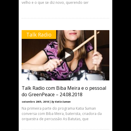
velho e o que se diz novo, querendo ser
Talk Radio
Talk Radio com Biba Meira e o pessoal
do GreenPeace – 24.08.2018
setembro 20th, 2018 |
by Katia Suman
Na primeira parte do programa Katia Suman
conversa com Biba Meira, baterista, criadora da
orquestra de percussão As Batutas, que