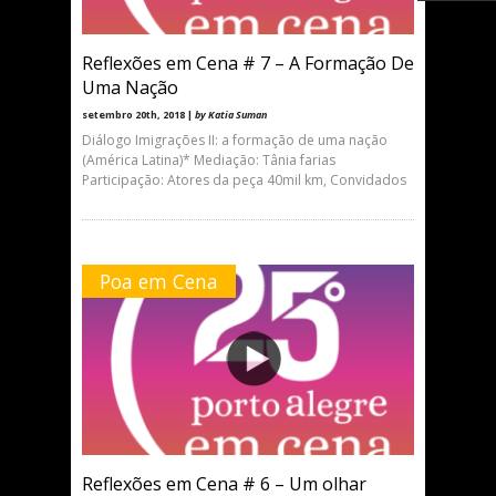
Reflexões em Cena # 7 – A Formação De
Uma Nação
setembro 20th, 2018 |
by Katia Suman
Diálogo Imigrações II: a formação de uma nação
(América Latina)* Mediação: Tânia farias
Participação: Atores da peça 40mil km, Convidados
Poa em Cena
Reflexões em Cena # 6 – Um olhar