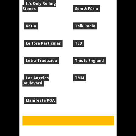
It's Only Rolling
Stones
Som & Fúria
Katia
Talk Radio
Leitora Particular
TED
Letra Traduzida
This Is England
Los Angeles
TMM
Boulevard
Manifesta POA