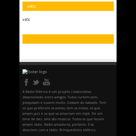
x40c
x40c
A Rádio Elétrica é um projeto colaborativo,
desenvolvido entre amigos. Todos curtem som,
pesquisam e ouvem muito. Gostam do babado. Tem
os que preferem os sixties, tem os indies, os que
amam jazz e os que se amarram em mpb. De um
time de dez, sete são músicos. Todos os que fazem
amam rádio. Rádio amadores, portanto. E se
divertem com a rádio. Brinquedinho elétrico.