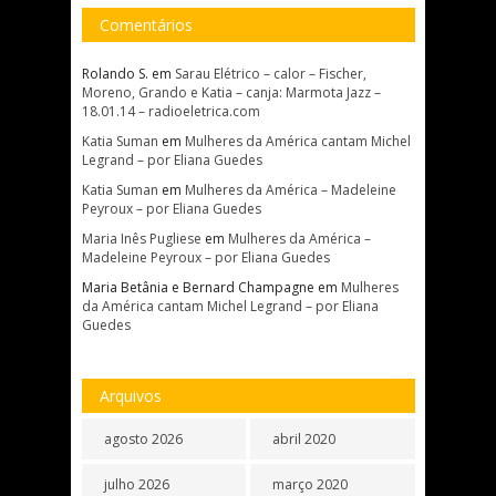
Comentários
Rolando S.
em
Sarau Elétrico – calor – Fischer,
Moreno, Grando e Katia – canja: Marmota Jazz –
18.01.14 – radioeletrica.com
Katia Suman
em
Mulheres da América cantam Michel
Legrand – por Eliana Guedes
Katia Suman
em
Mulheres da América – Madeleine
Peyroux – por Eliana Guedes
Maria Inês Pugliese
em
Mulheres da América –
Madeleine Peyroux – por Eliana Guedes
Maria Betânia e Bernard Champagne
em
Mulheres
da América cantam Michel Legrand – por Eliana
Guedes
Arquivos
agosto 2026
abril 2020
julho 2026
março 2020