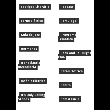
Festipoa Literária
Podcast
Forno Elétrico
Portulegal
Guia do Jazz
Programa
Temático
Hermanos
Rock and Roll Night
Club
Iconoclastia
Incendiária
Sarau Elétrico
Insônia Elétrica
Sebito
It's Only Rolling
Stones
Som & Fúria