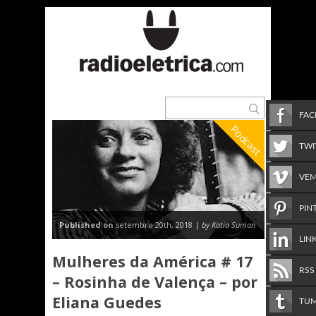
FA
Podcast
TWI
VE
PIN
Published on
setembro 20th, 2018 |
by Katia Suman
LIN
Mulheres da América # 17
RSS
– Rosinha de Valença – por
Eliana Guedes
TU