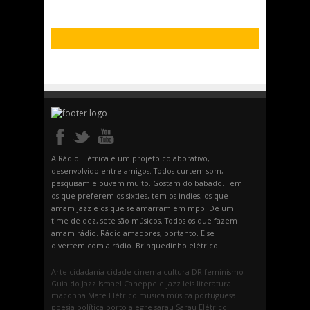
A Rádio Elétrica é um projeto colaborativo,
desenvolvido entre amigos. Todos curtem som,
pesquisam e ouvem muito. Gostam do babado. Tem
os que preferem os sixties, tem os indies, os que
amam jazz e os que se amarram em mpb. De um
time de dez, sete são músicos. Todos os que fazem
amam rádio. Rádio amadores, portanto. E se
divertem com a rádio. Brinquedinho elétrico.
Arte
cidadania
cidade
cinema
cultura
DR
feminismo
Guia do Jazz
Ismael Caneppele
jazz
leis
literatura
maconha
Mate Elétrico
música
música portuguesa
poesia
política
porto alegre
sarau
Sarau Elétrico