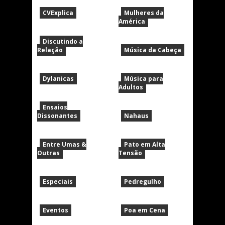
CVExplica
Mulheres da
América
Discutindo a
Relação
Música da Cabeça
Dylanicas
Música para
Adultos
Ensaios
Dissonantes
Nahaus
Entre Umas &
Pato em Alta
Outras
Tensão
Especiais
Pedregulho
Eventos
Poa em Cena