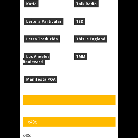
Katia
Talk Radio
Leitora Particular
TED
Letra Traduzida
This Is England
Los Angeles
TMM
Boulevard
Manifesta POA
x40c
x40c