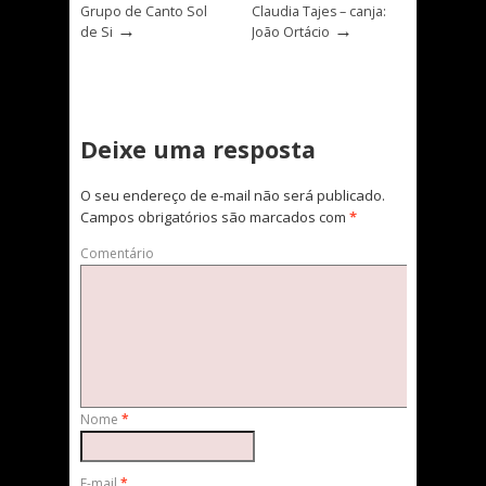
Grupo de Canto Sol
Claudia Tajes – canja:
→
→
de Si
João Ortácio
Deixe uma resposta
O seu endereço de e-mail não será publicado.
Campos obrigatórios são marcados com
*
Comentário
Nome
*
E-mail
*