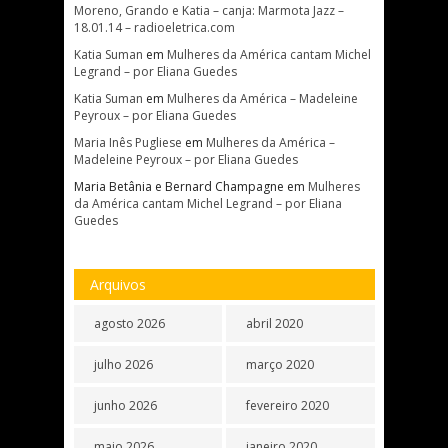
Moreno, Grando e Katia – canja: Marmota Jazz –
18.01.14 – radioeletrica.com
Katia Suman
em
Mulheres da América cantam Michel
Legrand – por Eliana Guedes
Katia Suman
em
Mulheres da América – Madeleine
Peyroux – por Eliana Guedes
Maria Inês Pugliese
em
Mulheres da América –
Madeleine Peyroux – por Eliana Guedes
Maria Betânia e Bernard Champagne
em
Mulheres
da América cantam Michel Legrand – por Eliana
Guedes
Arquivos
agosto 2026
abril 2020
julho 2026
março 2020
junho 2026
fevereiro 2020
maio 2026
janeiro 2020