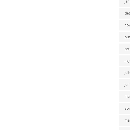
jan
de
no
ou
se
ag
jul
jun
ma
abr
ma