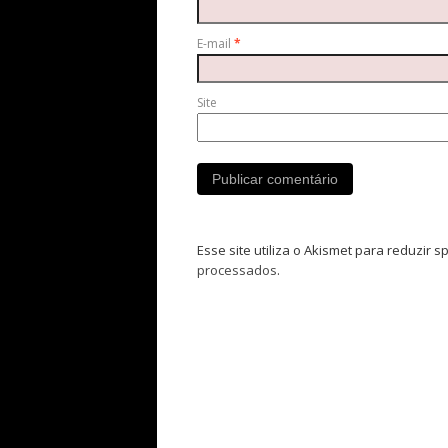
E-mail
*
Site
Esse site utiliza o Akismet para reduzir 
processados
.