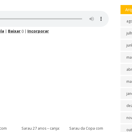
Arq
ag
la
|
Baixar
() |
Incorporar
jul
jun
ma
abr
ma
jan
de
no
 com
Sarau 27 anos – canja:
Sarau da Copa com
ou