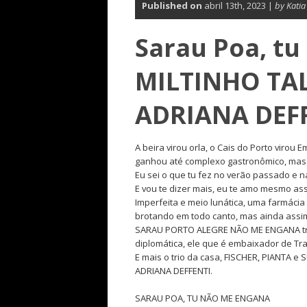
Published on
abril 13th, 2023 |
by Kati
Sarau Poa, t
MILTINHO TAL
ADRIANA DEFF
A beira virou orla, o Cais do Porto viro
ganhou até complexo gastronômico, mas 
Eu sei o que tu fez no verão passado e 
E vou te dizer mais, eu te amo mesmo as
Imperfeita e meio lunática, uma farmácia
brotando em todo canto, mas ainda assim
SARAU PORTO ALEGRE NÃO ME ENGANA tra
diplomática, ele que é embaixador de Tr
E mais o trio da casa, FISCHER, PIANTA e
ADRIANA DEFFENTI.
SARAU POA, TU NÃO ME ENGANA