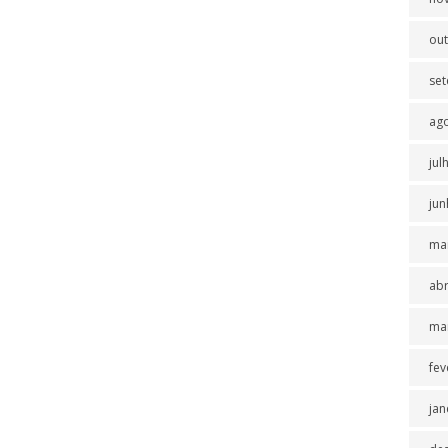
ou
se
ag
jul
jun
ma
abr
ma
fev
jan