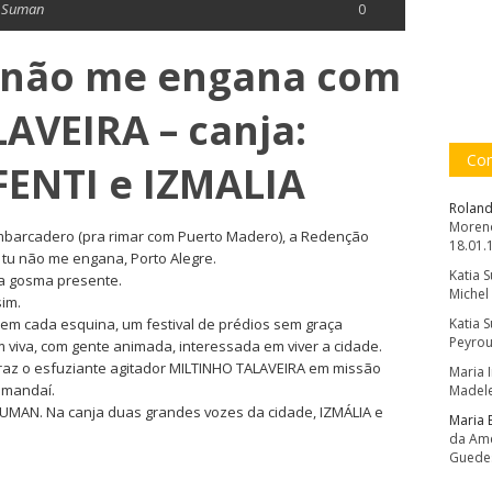
a Suman
0
u não me engana com
AVEIRA – canja:
Com
ENTI e IZMALIA
Roland
Moreno
u Embarcadero (pra rimar com Puerto Madero), a Redenção
18.01.
tu não me engana, Porto Alegre.
Katia 
na gosma presente.
Michel
sim.
 em cada esquina, um festival de prédios sem graça
Katia 
Peyrou
 viva, com gente animada, interessada em viver a cidade.
z o esfuziante agitador MILTINHO TALAVEIRA em missão
Maria 
amandaí.
Madele
 SUMAN. Na canja duas grandes vozes da cidade, IZMÁLIA e
Maria 
da Amé
Guede