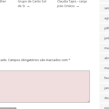
sther
Grupo de Canto Sol
Claudia Tajes – canja:
→
→
de Si
João Ortácio
se
ag
jul
jun
ma
abr
cado.
Campos obrigatórios são marcados com
*
ma
fev
jan
de
no