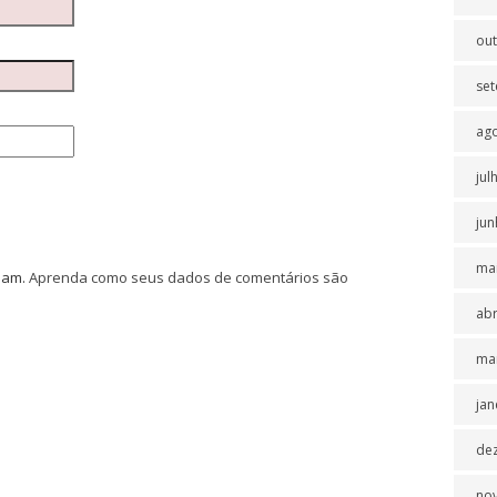
ou
se
ag
jul
jun
ma
spam.
Aprenda como seus dados de comentários são
abr
ma
jan
de
no