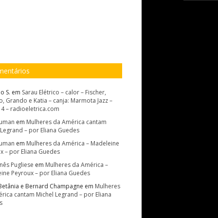
entários
o S.
em
Sarau Elétrico – calor – Fischer,
, Grando e Katia – canja: Marmota Jazz –
14 – radioeletrica.com
Suman
em
Mulheres da América cantam
 Legrand – por Eliana Guedes
Suman
em
Mulheres da América – Madeleine
x – por Eliana Guedes
Inês Pugliese
em
Mulheres da América –
ine Peyroux – por Eliana Guedes
Betânia e Bernard Champagne
em
Mulheres
rica cantam Michel Legrand – por Eliana
s