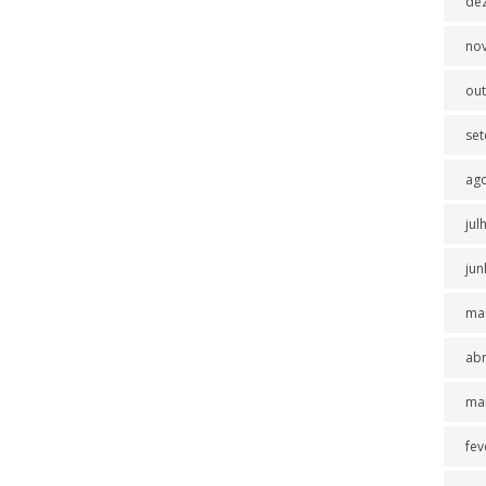
de
no
ou
se
ag
jul
jun
ma
abr
ma
fev