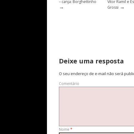
– canja: Borghettinho
Vitor Ramil e E
→
→
Grossi
Deixe uma resposta
O seu endereço de e-mail não será publi
Comentário
Nome
*